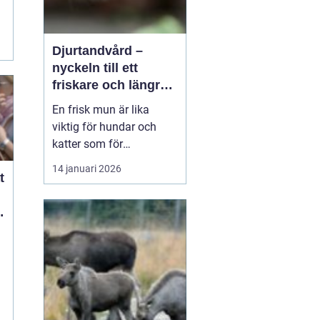
Djurtandvård –
nyckeln till ett
friskare och längre
liv för hund och katt
En frisk mun är lika
viktig för hundar och
katter som för
människor. Ändå
14 januari 2026
t
hamnar tänderna ofta
långt ner på
t
attgöralistan när man
lever vardagsliv med sitt
djur. Fokus ligger gärna
p&arin...