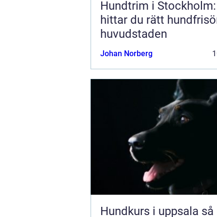
Hundtrim i Stockholm:
hittar du rätt hundfrisör
huvudstaden
Johan Norberg
1
Hundkurs i uppsala så hittar