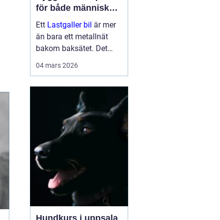
för både människor
och hundar
Ett
Lastgaller bil
är mer
än bara ett metallnät
bakom baksätet. Det
fungerar som en
04 mars 2026
säkerhetsbarriär som
skyddar både förare,
passagerare och djur vid
kraftiga inbromsningar
eller kollis...
Hundkurs i uppsala