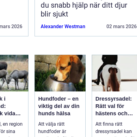
du snabb hjälp när ditt djur
blir sjukt
mars 2026
Alexander Westman
02 mars 2026
k i
Hundfoder – en
Dressyrsadel:
d:
viktig del av din
Rätt val för
k vida
hunds hälsa
hästens och
ap och
ryttarens
 en region
Att välja rätt
Att finna rätt
ätiska
perfekta balans
ör sina
hundfoder är
dressyrsadel kan