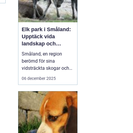
Elk park i Småland:
Upptäck vida
landskap och
majestätiska älgar
Småland, en region
berömd för sina
vidsträckta skogar och
glittrande sjöar, har mer
06 december 2025
att erbjuda än bara sin
natursköna skönhet. Här
väntar en speciell
upplevelse för dem som
vill se älgar i...