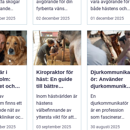
kta skogar
avgörande för din
vara avgörande för
trande
fyrbenta väns
både hästens och
välm&...
ryttar...
ber 2025
02 december 2025
01 december 2025
är i
Kiropraktor för
Djurkommunika
olm:
häst: En guide
ör: Använder
et och
till bättre
djurkommunika
 för din
hästhälsa
ion för
 av
Inom hästvärlden är
En
ta vän
behandling av
m finns ett
hästens
djurkommunikatör
djur
de nät av
välbefinnande av
är en profession
kliniker och
yttersta vikt för att
som fascinerar
us....
s&a...
många och väcker
ber 2025
03 september 2025
30 augusti 2025