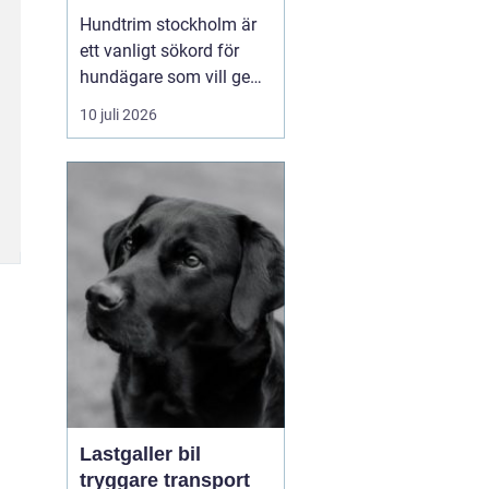
huvudstaden
Hundtrim stockholm är
ett vanligt sökord för
hundägare som vill ge
sin hund professionell
10 juli 2026
pälsvård i en trygg miljö.
I en storstad som
Stockholm kan utbudet
kännas överväldigande,
men med rätt k...
Lastgaller bil
tryggare transport