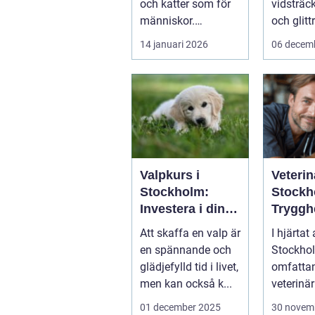
och katter som för
vidsträc
människor.
och glit
Änd&ar...
sjöar...
14 januari 2026
06 decem
Valpkurs i
Veterin
Stockholm:
Stockh
Investera i din
Tryggh
valps framtid
kvalitet
Att skaffa en valp är
I hjärtat
fyrben
en spännande och
Stockhol
glädjefylld tid i livet,
omfattan
men kan också k...
veterinär
djursjukh
01 december 2025
30 novem