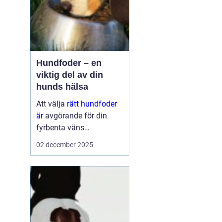
Hundfoder – en
viktig del av din
hunds hälsa
Att välja
rätt hundfoder
är
avgörande för din
fyrbenta väns
välmående. En
02 december 2025
hälsosam och
balanserad ...