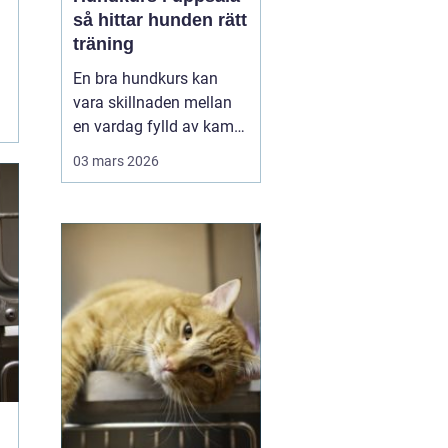
så hittar hunden rätt
träning
En bra hundkurs kan
vara skillnaden mellan
en vardag fylld av kamp
i kopplet och en följsam,
03 mars 2026
trygg hund som går att
lita på i fler situationer.
För många hundägare i
Uppsala handlar valet av
kurs inte bara om att
lära några kommandon,
utan om att byg...