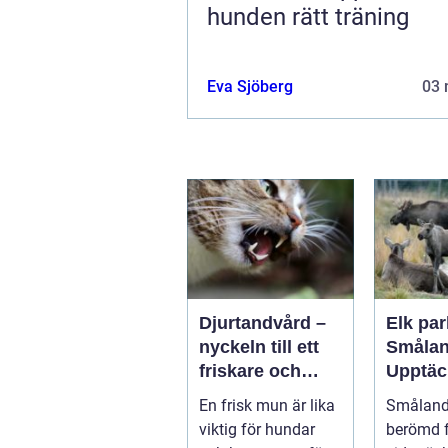
hunden rätt träning
Eva Sjöberg
03 
Djurtandvård –
Elk par
nyckeln till ett
Smålan
friskare och
Upptäc
längre liv för
landsk
En frisk mun är lika
Småland,
hund och katt
majest
viktig för hundar
berömd f
älgar