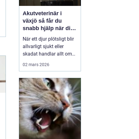
Akutveterinär i
växjö så får du
snabb hjälp när ditt
djur blir sjukt
När ett djur plötsligt blir
allvarligt sjukt eller
skadat handlar allt om
minuter. Många
02 mars 2026
djurägare står
handfallna första
gången en olycka
händer: Vem ska
kontaktas? Vad är
verkligen akut? Hur kan
man hjälpa sitt djur på
vägen in till kliniken? I
Väx...