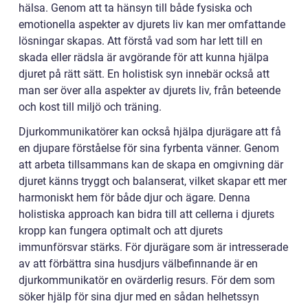
hälsa. Genom att ta hänsyn till både fysiska och
emotionella aspekter av djurets liv kan mer omfattande
lösningar skapas. Att förstå vad som har lett till en
skada eller rädsla är avgörande för att kunna hjälpa
djuret på rätt sätt. En holistisk syn innebär också att
man ser över alla aspekter av djurets liv, från beteende
och kost till miljö och träning.
Djurkommunikatörer kan också hjälpa djurägare att få
en djupare förståelse för sina fyrbenta vänner. Genom
att arbeta tillsammans kan de skapa en omgivning där
djuret känns tryggt och balanserat, vilket skapar ett mer
harmoniskt hem för både djur och ägare. Denna
holistiska approach kan bidra till att cellerna i djurets
kropp kan fungera optimalt och att djurets
immunförsvar stärks. För djurägare som är intresserade
av att förbättra sina husdjurs välbefinnande är en
djurkommunikatör en ovärderlig resurs. För dem som
söker hjälp för sina djur med en sådan helhetssyn