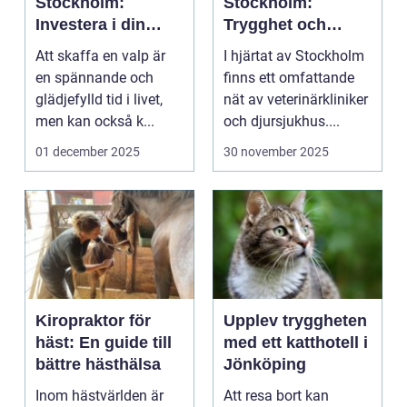
Stockholm:
Stockholm:
Investera i din
Trygghet och
valps framtid
kvalitet för din
Att skaffa en valp är
I hjärtat av Stockholm
fyrbenta vän
en spännande och
finns ett omfattande
glädjefylld tid i livet,
nät av veterinärkliniker
men kan också k...
och djursjukhus....
01 december 2025
30 november 2025
Kiropraktor för
Upplev tryggheten
häst: En guide till
med ett katthotell i
bättre hästhälsa
Jönköping
Inom hästvärlden är
Att resa bort kan