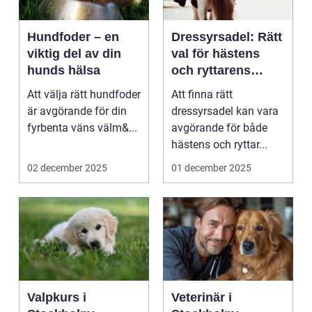
Hundfoder – en
Dressyrsadel: Rätt
viktig del av din
val för hästens
hunds hälsa
och ryttarens
perfekta balans
Att välja rätt hundfoder
Att finna rätt
är avgörande för din
dressyrsadel kan vara
fyrbenta väns välm&...
avgörande för både
hästens och ryttar...
02 december 2025
01 december 2025
Valpkurs i
Veterinär i