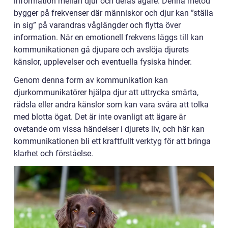
information mellan djur och deras ägare. Denna metod
bygger på frekvenser där människor och djur kan ”ställa
in sig” på varandras våglängder och flytta över
information. När en emotionell frekvens läggs till kan
kommunikationen gå djupare och avslöja djurets
känslor, upplevelser och eventuella fysiska hinder.
Genom denna form av kommunikation kan
djurkommunikatörer hjälpa djur att uttrycka smärta,
rädsla eller andra känslor som kan vara svåra att tolka
med blotta ögat. Det är inte ovanligt att ägare är
ovetande om vissa händelser i djurets liv, och här kan
kommunikationen bli ett kraftfullt verktyg för att bringa
klarhet och förståelse.