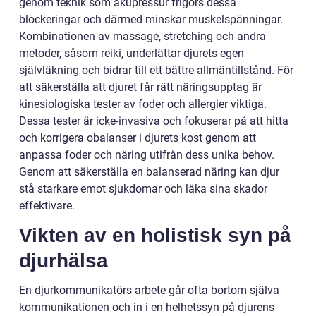
genom teknik som akupressur frigörs dessa
blockeringar och därmed minskar muskelspänningar.
Kombinationen av massage, stretching och andra
metoder, såsom reiki, underlättar djurets egen
självläkning och bidrar till ett bättre allmäntillstånd. För
att säkerställa att djuret får rätt näringsupptag är
kinesiologiska tester av foder och allergier viktiga.
Dessa tester är icke-invasiva och fokuserar på att hitta
och korrigera obalanser i djurets kost genom att
anpassa foder och näring utifrån dess unika behov.
Genom att säkerställa en balanserad näring kan djur
stå starkare emot sjukdomar och läka sina skador
effektivare.
Vikten av en holistisk syn på
djurhälsa
En djurkommunikatörs arbete går ofta bortom själva
kommunikationen och in i en helhetssyn på djurens