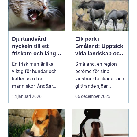
Djurtandvård –
Elk park i
nyckeln till ett
Småland: Upptäck
friskare och längre
vida landskap och
liv för hund och
majestätiska älgar
En frisk mun är lika
Småland, en region
katt
viktig för hundar och
berömd för sina
katter som för
vidsträckta skogar och
människor. Änd&ar...
glittrande sjöar...
14 januari 2026
06 december 2025