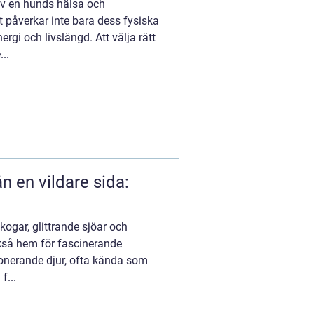
av en hunds hälsa och
 påverkar inte bara dess fysiska
rgi och livslängd. Att välja rätt
..
n en vildare sida:
kogar, glittrande sjöar och
kså hem för fascinerande
onerande djur, ofta kända som
f...