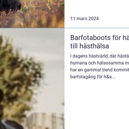
11 mars 2024
Barfotaboots för hä
till hästhälsa
I dagens hästvärld, där häst
humana och hälsosamma meto
har en gammal trend kommit t
barfotagång för h&a...