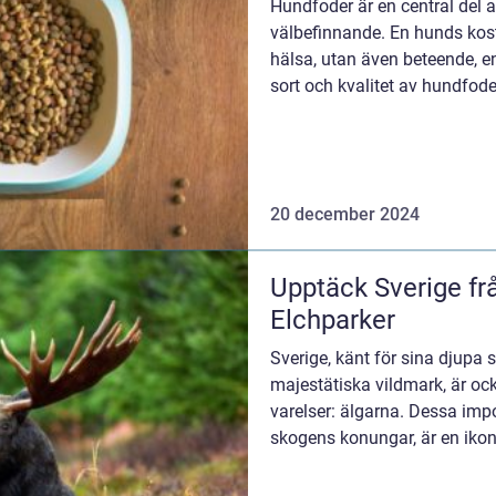
Hundfoder är en central del 
välbefinnande. En hunds kost
hälsa, utan även beteende, ene
sort och kvalitet av hundfode.
20 december 2024
Upptäck Sverige frå
Elchparker
Sverige, känt för sina djupa s
majestätiska vildmark, är oc
varelser: älgarna. Dessa imp
skogens konungar, är en ikon 