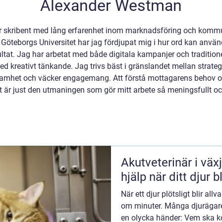
Alexander Westman
r skribent med lång erfarenhet inom marknadsföring och kommu
teborgs Universitet har jag fördjupat mig i hur ord kan använd
at. Jag har arbetat med både digitala kampanjer och traditionel
d kreativt tänkande. Jag trivs bäst i gränslandet mellan strategi
et och väcker engagemang. Att förstå mottagarens behov och 
t är just den utmaningen som gör mitt arbete så meningsfullt oc
Akutveterinär i växjö så får du s
hjälp när ditt djur bl
När ett djur plötsligt blir allv
om minuter. Många djurägare
en olycka händer: Vem ska k