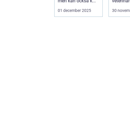
men kan också k...
veterinär
djursjukh
01 december 2025
30 novem