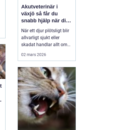
Akutveterinär i
växjö så får du
snabb hjälp när ditt
djur blir sjukt
När ett djur plötsligt blir
allvarligt sjukt eller
skadat handlar allt om
minuter. Många
02 mars 2026
djurägare står
handfallna första
gången en olycka
händer: Vem ska
t
kontaktas? Vad är
verkligen akut? Hur kan
t
man hjälpa sitt djur på
vägen in till kliniken? I
Väx...