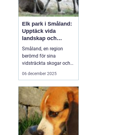
Elk park i Småland:
Upptäck vida
landskap och
majestätiska älgar
Småland, en region
berömd för sina
vidsträckta skogar och
glittrande sjöar, har mer
06 december 2025
att erbjuda än bara sin
natursköna skönhet. Här
väntar en speciell
upplevelse för dem som
vill se älgar i...