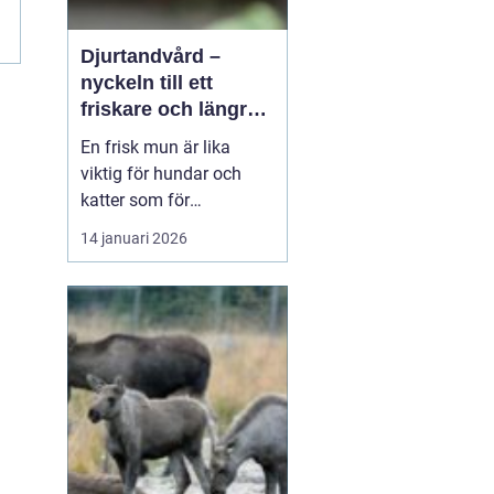
Djurtandvård –
nyckeln till ett
friskare och längre
liv för hund och katt
En frisk mun är lika
viktig för hundar och
katter som för
människor. Ändå
14 januari 2026
hamnar tänderna ofta
långt ner på
attgöralistan när man
lever vardagsliv med sitt
djur. Fokus ligger gärna
p&arin...