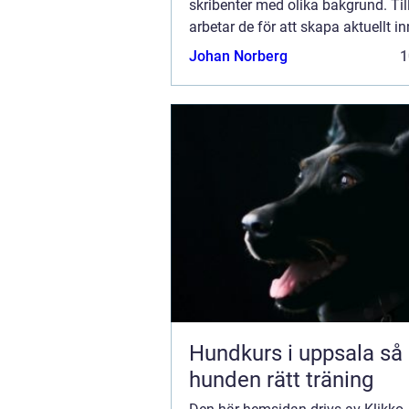
skribenter med olika bakgrund. T
arbetar de för att skapa aktuellt inn
den här sidan. Vi vet hur utmanan
Johan Norberg
1
att läsa och genomgå en massa oli
Hundkurs i uppsala så hittar
hunden rätt träning