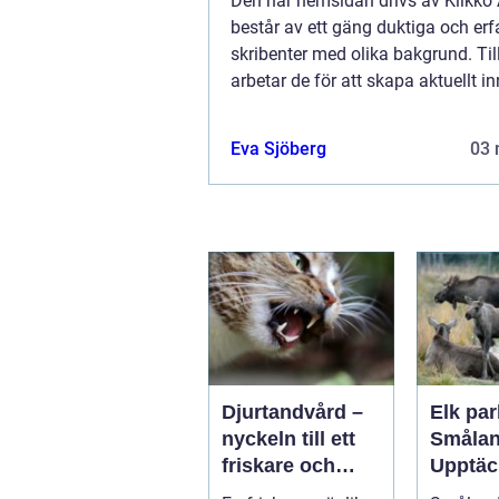
Den här hemsidan drivs av Klikk
består av ett gäng duktiga och erf
skribenter med olika bakgrund. T
arbetar de för att skapa aktuellt inn
den här sidan. Vi vet hur utmanan
att läsa och genomgå en massa oli
Eva Sjöberg
03 
Djurtandvård –
Elk par
nyckeln till ett
Smålan
friskare och
Upptäc
längre liv för
landsk