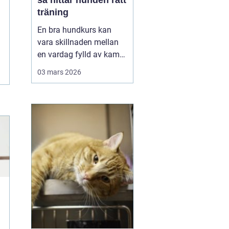
så hittar hunden rätt
träning
En bra hundkurs kan
vara skillnaden mellan
en vardag fylld av kamp
i kopplet och en följsam,
03 mars 2026
trygg hund som går att
lita på i fler situationer.
För många hundägare i
Uppsala handlar valet av
kurs inte bara om att
lära några kommandon,
utan om att byg...