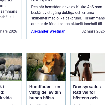
o ApS som
arna
Den här hemsidan drivs av Klikko ApS som
illsammans
består av ett gäng duktiga och erfarna
ehåll till
skribenter med olika bakgrund. Tillsammans
de det är
arbetar de för att skapa aktuellt innehåll till
ka ...
den här sidan. Vi vet hur utmanande det är
mars 2026
Alexander Westman
02 mars 2026
att läsa och genomgå en massa olika ...
k i
Hundfoder – en
Dressyrsadel:
d:
viktig del av din
Rätt val för
k vida
hunds hälsa
hästens och
ap och
ryttarens