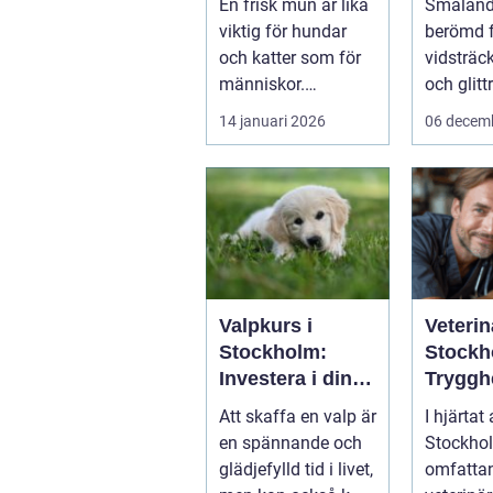
En frisk mun är lika
Småland,
hund och katt
majest
viktig för hundar
berömd f
älgar
och katter som för
vidsträc
människor.
och glit
Änd&ar...
sjöar...
14 januari 2026
06 decem
Valpkurs i
Veterin
Stockholm:
Stockh
Investera i din
Tryggh
valps framtid
kvalitet
Att skaffa en valp är
I hjärtat
fyrben
en spännande och
Stockhol
glädjefylld tid i livet,
omfattan