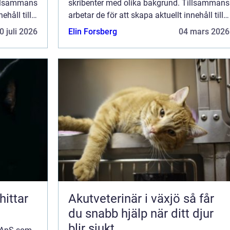
illsammans
skribenter med olika bakgrund. Tillsammans
ehåll till
arbetar de för att skapa aktuellt innehåll till
de det är
den här sidan. Vi vet hur utmanande det är
0 juli 2026
Elin Forsberg
04 mars 2026
ka ...
att läsa och genomgå en massa olika ...
Akutveterinär i växjö så får
du snabb hjälp när ditt djur
blir sjukt