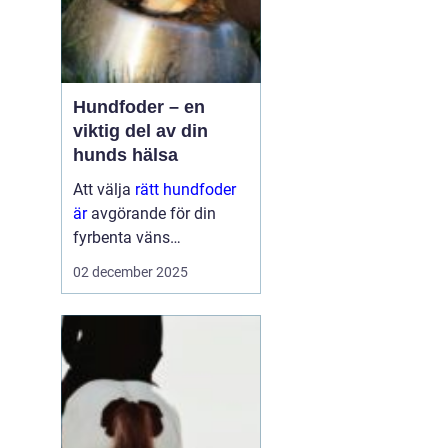
Hundfoder – en
viktig del av din
hunds hälsa
Att välja
rätt hundfoder
är
avgörande för din
fyrbenta väns
välmående. En
02 december 2025
hälsosam och
balanserad ...