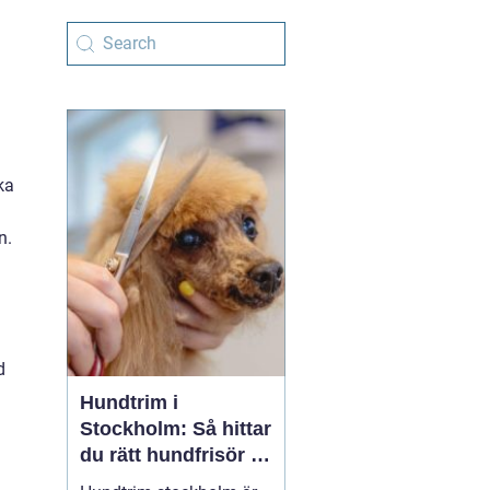
ka
n.
d
Hundtrim i
Stockholm: Så hittar
du rätt hundfrisör i
huvudstaden