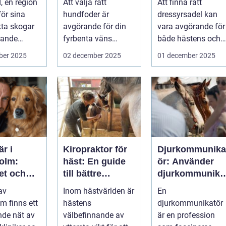
 en region
Att välja rätt
Att finna rätt
ätiska
perfekta balans
ör sina
hundfoder är
dressyrsadel kan
kta skogar
avgörande för din
vara avgörande för
trande
fyrbenta väns
både hästens och
välm&...
ryttar...
ber 2025
02 december 2025
01 december 2025
är i
Kiropraktor för
Djurkommunika
olm:
häst: En guide
ör: Använder
et och
till bättre
djurkommunika
 för din
hästhälsa
ion för
 av
Inom hästvärlden är
En
ta vän
behandling av
m finns ett
hästens
djurkommunikatör
djur
de nät av
välbefinnande av
är en profession