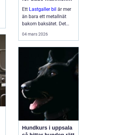
och hundar
Ett
Lastgaller bil
är mer
än bara ett metallnät
bakom baksätet. Det
fungerar som en
04 mars 2026
säkerhetsbarriär som
skyddar både förare,
passagerare och djur vid
kraftiga inbromsningar
eller kollis...
Hundkurs i uppsala