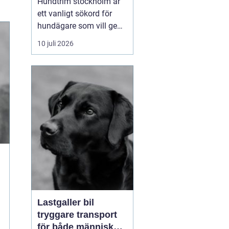
Hundtrim stockholm är
ett vanligt sökord för
hundägare som vill ge
sin hund professionell
10 juli 2026
pälsvård i en trygg miljö.
I en storstad som
Stockholm kan utbudet
kännas överväldigande,
men med rätt k...
Lastgaller bil
tryggare transport
för både människor