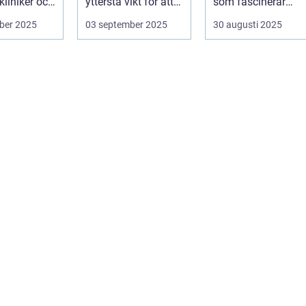
kliniker och
yttersta vikt för att
som fascinerar
us....
s&a...
många och väcker
ber 2025
03 september 2025
30 augusti 2025
nyfikenhet...