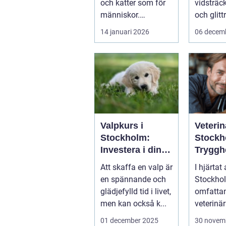
och katter som för
vidsträc
människor.
och glit
Änd&ar...
sjöar...
14 januari 2026
06 decem
Valpkurs i
Veterin
Stockholm:
Stockh
Investera i din
Tryggh
valps framtid
kvalitet
Att skaffa en valp är
I hjärtat
fyrben
en spännande och
Stockhol
glädjefylld tid i livet,
omfattan
men kan också k...
veterinär
djursjukh
01 december 2025
30 novem