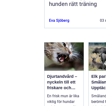
hunden rätt träning
Eva Sjöberg
03 
Djurtandvård –
Elk par
nyckeln till ett
Smålan
friskare och
Upptäc
längre liv för
landsk
En frisk mun är lika
Småland,
hund och katt
majest
viktig för hundar
berömd f
älgar