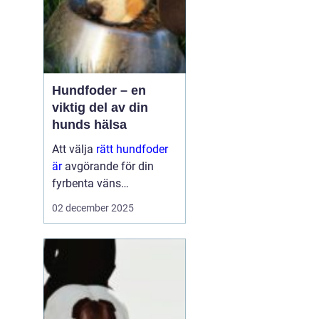
Hundfoder – en
viktig del av din
hunds hälsa
Att välja
rätt hundfoder
är
avgörande för din
fyrbenta väns
välmående. En
02 december 2025
hälsosam och
balanserad ...