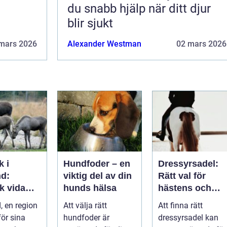
du snabb hjälp när ditt djur
blir sjukt
mars 2026
Alexander Westman
02 mars 2026
k i
Hundfoder – en
Dressyrsadel:
d:
viktig del av din
Rätt val för
k vida
hunds hälsa
hästens och
ap och
ryttarens
 en region
Att välja rätt
Att finna rätt
ätiska
perfekta balans
ör sina
hundfoder är
dressyrsadel kan