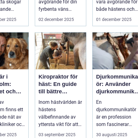
kta skogar
avgörande för din
vara avgörande för
trande
fyrbenta väns
både hästens och
välm&...
ryttar...
ber 2025
02 december 2025
01 december 2025
är i
Kiropraktor för
Djurkommunika
olm:
häst: En guide
ör: Använder
et och
till bättre
djurkommunika
 för din
hästhälsa
ion för
 av
Inom hästvärlden är
En
ta vän
behandling av
m finns ett
hästens
djurkommunikatör
djur
de nät av
välbefinnande av
är en profession
kliniker och
yttersta vikt för att
som fascinerar
us....
s&a...
många och väcker
ber 2025
03 september 2025
30 augusti 2025