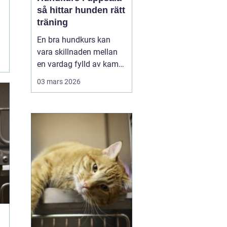
så hittar hunden rätt
träning
En bra hundkurs kan
vara skillnaden mellan
en vardag fylld av kamp
i kopplet och en följsam,
03 mars 2026
trygg hund som går att
lita på i fler situationer.
För många hundägare i
Uppsala handlar valet av
kurs inte bara om att
lära några kommandon,
utan om att byg...