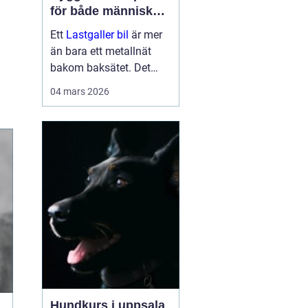
för både människor
och hundar
Ett
Lastgaller bil
är mer
än bara ett metallnät
bakom baksätet. Det
fungerar som en
04 mars 2026
säkerhetsbarriär som
skyddar både förare,
passagerare och djur vid
kraftiga inbromsningar
eller kollis...
Hundkurs i uppsala