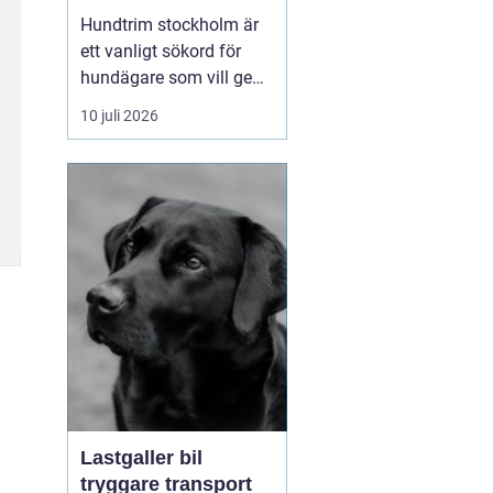
huvudstaden
Hundtrim stockholm är
ett vanligt sökord för
hundägare som vill ge
sin hund professionell
10 juli 2026
pälsvård i en trygg miljö.
I en storstad som
Stockholm kan utbudet
kännas överväldigande,
men med rätt k...
Lastgaller bil
tryggare transport