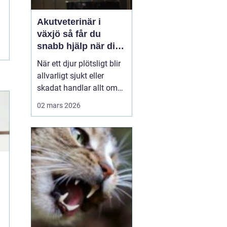
Akutveterinär i
växjö så får du
snabb hjälp när ditt
djur blir sjukt
När ett djur plötsligt blir
allvarligt sjukt eller
skadat handlar allt om
minuter. Många
02 mars 2026
djurägare står
handfallna första
gången en olycka
händer: Vem ska
kontaktas? Vad är
verkligen akut? Hur kan
man hjälpa sitt djur på
vägen in till kliniken? I
Väx...