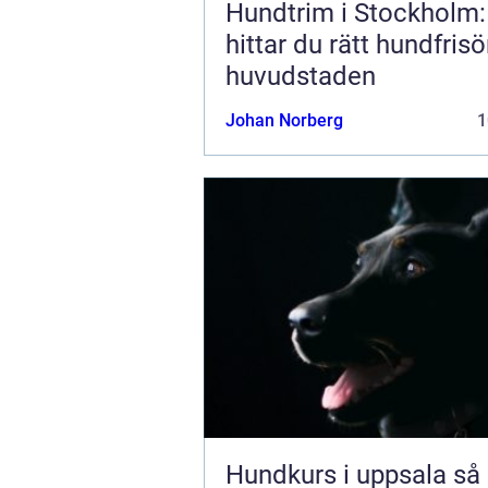
Hundtrim i Stockholm:
hittar du rätt hundfrisör
huvudstaden
Johan Norberg
1
Hundkurs i uppsala så hittar