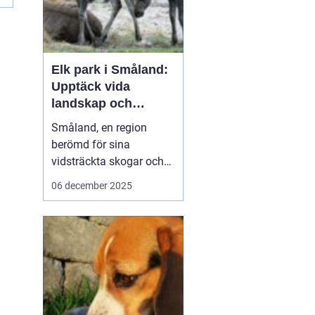
Elk park i Småland:
Upptäck vida
landskap och
majestätiska älgar
Småland, en region
berömd för sina
vidsträckta skogar och
glittrande sjöar, har mer
06 december 2025
att erbjuda än bara sin
natursköna skönhet. Här
väntar en speciell
upplevelse för dem som
vill se älgar i...