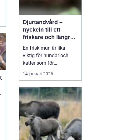
Djurtandvård –
nyckeln till ett
friskare och längre
liv för hund och katt
En frisk mun är lika
viktig för hundar och
katter som för
människor. Ändå
14 januari 2026
t
hamnar tänderna ofta
långt ner på
t
attgöralistan när man
lever vardagsliv med sitt
djur. Fokus ligger gärna
p&arin...