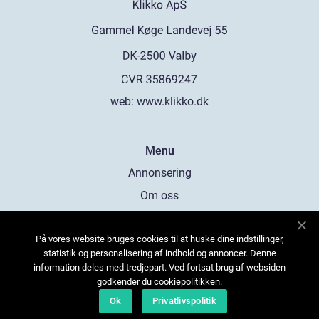
web:
www.klikko.dk
Menu
Annonsering
Om oss
Cookies
På vores website bruges cookies til at huske dine indstillinger,
Kontakta oss
statistik og personalisering af indhold og annoncer. Denne
Sitemap
information deles med tredjepart. Ved fortsat brug af websiden
godkender du cookiepolitikken.
Ok
Privatlivspolitik