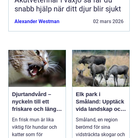
Akutveterinär i växjö så får du
snabb hjälp när ditt djur blir sjukt
Alexander Westman
02 mars 2026
Djurtandvård –
Elk park i
nyckeln till ett
Småland: Upptäck
friskare och längre
vida landskap och
liv för hund och
majestätiska älgar
En frisk mun är lika
Småland, en region
katt
viktig för hundar och
berömd för sina
katter som för
vidsträckta skogar och