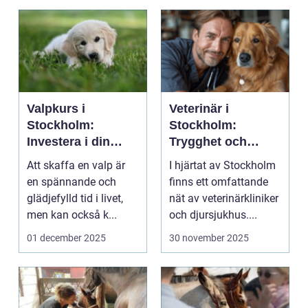
Valpkurs i
Veterinär i
Stockholm:
Stockholm:
Investera i din
Trygghet och
valps framtid
kvalitet för din
Att skaffa en valp är
I hjärtat av Stockholm
fyrbenta vän
en spännande och
finns ett omfattande
glädjefylld tid i livet,
nät av veterinärkliniker
men kan också k...
och djursjukhus....
01 december 2025
30 november 2025