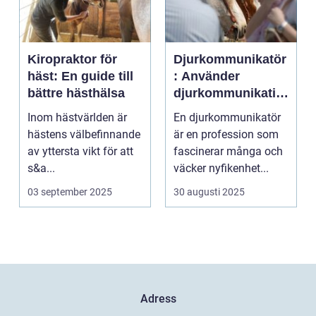
Kiropraktor för
Djurkommunikatör
häst: En guide till
: Använder
bättre hästhälsa
djurkommunikatio
n för behandling
Inom hästvärlden är
En djurkommunikatör
av djur
hästens välbefinnande
är en profession som
av yttersta vikt för att
fascinerar många och
s&a...
väcker nyfikenhet...
03 september 2025
30 augusti 2025
Adress