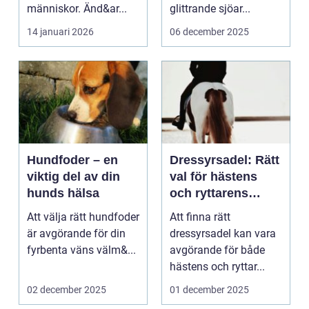
människor. Änd&ar...
glittrande sjöar...
14 januari 2026
06 december 2025
Hundfoder – en
Dressyrsadel: Rätt
viktig del av din
val för hästens
hunds hälsa
och ryttarens
perfekta balans
Att välja rätt hundfoder
Att finna rätt
är avgörande för din
dressyrsadel kan vara
fyrbenta väns välm&...
avgörande för både
hästens och ryttar...
02 december 2025
01 december 2025