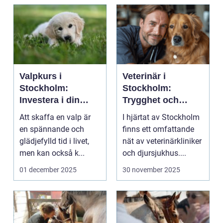
Valpkurs i
Veterinär i
Stockholm:
Stockholm:
Investera i din
Trygghet och
valps framtid
kvalitet för din
Att skaffa en valp är
I hjärtat av Stockholm
fyrbenta vän
en spännande och
finns ett omfattande
glädjefylld tid i livet,
nät av veterinärkliniker
men kan också k...
och djursjukhus....
01 december 2025
30 november 2025