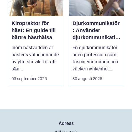
Kiropraktor för
Djurkommunikatör
häst: En guide till
: Använder
bättre hästhälsa
djurkommunikatio
n för behandling
Inom hästvärlden är
En djurkommunikatör
av djur
hästens välbefinnande
är en profession som
av yttersta vikt för att
fascinerar många och
s&a...
väcker nyfikenhet...
03 september 2025
30 augusti 2025
Adress