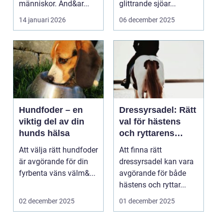
människor. Änd&ar...
glittrande sjöar...
14 januari 2026
06 december 2025
Hundfoder – en
Dressyrsadel: Rätt
viktig del av din
val för hästens
hunds hälsa
och ryttarens
perfekta balans
Att välja rätt hundfoder
Att finna rätt
är avgörande för din
dressyrsadel kan vara
fyrbenta väns välm&...
avgörande för både
hästens och ryttar...
02 december 2025
01 december 2025