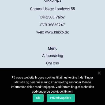
web:
www.klikko.dk
Menu
Annonsering
Om oss
Cookies
På vores website bruges cookies til at huske dine indstillinger,
Kontakta oss
statistik og personalisering af indhold og annoncer. Denne
Sitemap
information deles med tredjepart. Ved fortsat brug af websiden
godkender du cookiepolitikken.
Ok
Privatlivspolitik