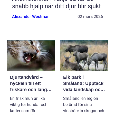
snabb hjälp när ditt djur blir sjukt
Alexander Westman
02 mars 2026
Djurtandvård –
Elk park i
nyckeln till ett
Småland: Upptäck
friskare och längre
vida landskap och
liv för hund och
majestätiska älgar
En frisk mun är lika
Småland, en region
katt
viktig för hundar och
berömd för sina
katter som för
vidsträckta skogar och