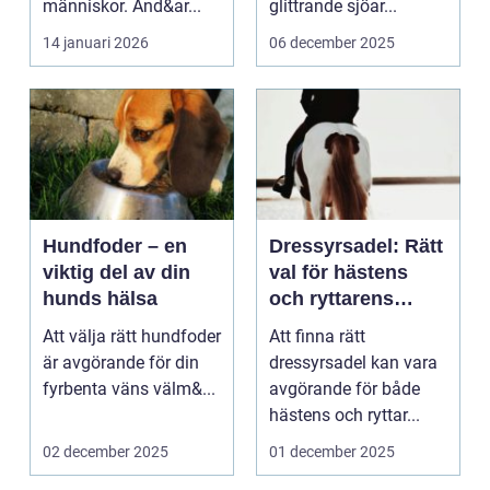
människor. Änd&ar...
glittrande sjöar...
14 januari 2026
06 december 2025
Hundfoder – en
Dressyrsadel: Rätt
viktig del av din
val för hästens
hunds hälsa
och ryttarens
perfekta balans
Att välja rätt hundfoder
Att finna rätt
är avgörande för din
dressyrsadel kan vara
fyrbenta väns välm&...
avgörande för både
hästens och ryttar...
02 december 2025
01 december 2025