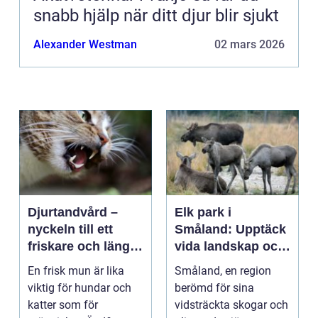
snabb hjälp när ditt djur blir sjukt
Alexander Westman
02 mars 2026
Djurtandvård –
Elk park i
nyckeln till ett
Småland: Upptäck
friskare och längre
vida landskap och
liv för hund och
majestätiska älgar
En frisk mun är lika
Småland, en region
katt
viktig för hundar och
berömd för sina
katter som för
vidsträckta skogar och