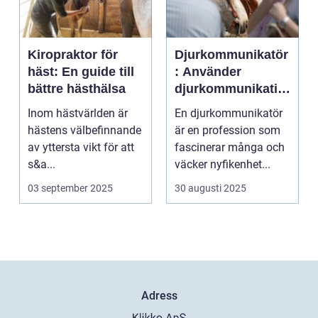
Kiropraktor för
Djurkommunikatör
häst: En guide till
: Använder
bättre hästhälsa
djurkommunikatio
n för behandling
Inom hästvärlden är
En djurkommunikatör
av djur
hästens välbefinnande
är en profession som
av yttersta vikt för att
fascinerar många och
s&a...
väcker nyfikenhet...
03 september 2025
30 augusti 2025
Adress