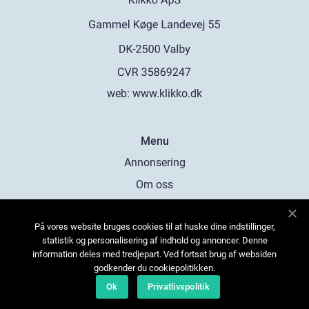
web:
www.klikko.dk
Menu
Annonsering
Om oss
Cookies
På vores website bruges cookies til at huske dine indstillinger,
Kontakta oss
statistik og personalisering af indhold og annoncer. Denne
Sitemap
information deles med tredjepart. Ved fortsat brug af websiden
godkender du cookiepolitikken.
Ok
Privatlivspolitik