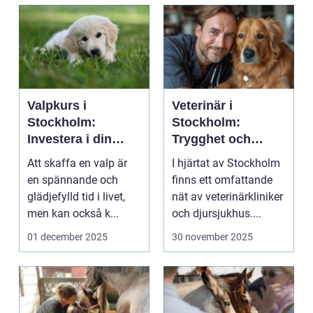
Valpkurs i
Veterinär i
Stockholm:
Stockholm:
Investera i din
Trygghet och
valps framtid
kvalitet för din
Att skaffa en valp är
I hjärtat av Stockholm
fyrbenta vän
en spännande och
finns ett omfattande
glädjefylld tid i livet,
nät av veterinärkliniker
men kan också k...
och djursjukhus....
01 december 2025
30 november 2025