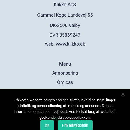
web:
www.klikko.dk
Menu
Annonsering
Om oss
Cookies
På vores website bruges cookies til at huske dine indstillinger,
Kontakta oss
statistik og personalisering af indhold og annoncer. Denne
Sitemap
information deles med tredjepart. Ved fortsat brug af websiden
godkender du cookiepolitikken.
Ok
Privatlivspolitik