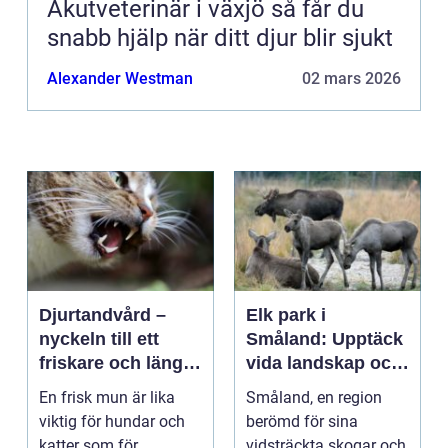
Akutveterinär i växjö så får du
snabb hjälp när ditt djur blir sjukt
Alexander Westman
02 mars 2026
Djurtandvård –
Elk park i
nyckeln till ett
Småland: Upptäck
friskare och längre
vida landskap och
liv för hund och
majestätiska älgar
En frisk mun är lika
Småland, en region
katt
viktig för hundar och
berömd för sina
katter som för
vidsträckta skogar och