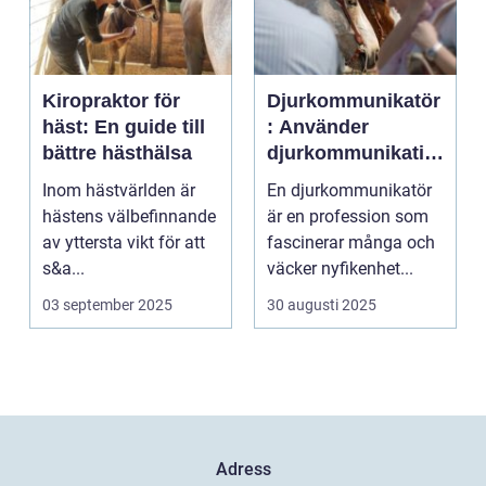
Kiropraktor för
Djurkommunikatör
häst: En guide till
: Använder
bättre hästhälsa
djurkommunikatio
n för behandling
Inom hästvärlden är
En djurkommunikatör
av djur
hästens välbefinnande
är en profession som
av yttersta vikt för att
fascinerar många och
s&a...
väcker nyfikenhet...
03 september 2025
30 augusti 2025
Adress