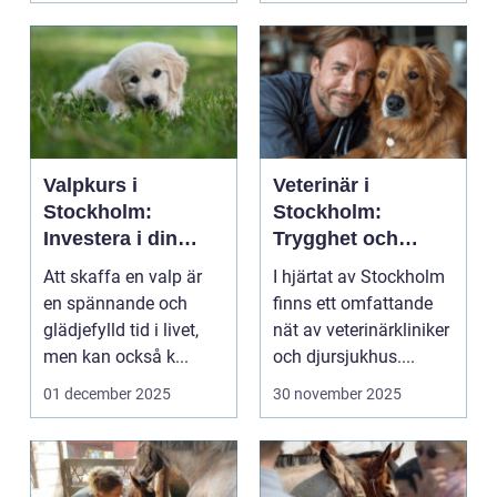
Valpkurs i
Veterinär i
Stockholm:
Stockholm:
Investera i din
Trygghet och
valps framtid
kvalitet för din
Att skaffa en valp är
I hjärtat av Stockholm
fyrbenta vän
en spännande och
finns ett omfattande
glädjefylld tid i livet,
nät av veterinärkliniker
men kan också k...
och djursjukhus....
01 december 2025
30 november 2025