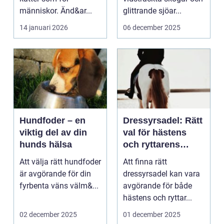
människor. Änd&ar...
glittrande sjöar...
14 januari 2026
06 december 2025
Hundfoder – en
Dressyrsadel: Rätt
viktig del av din
val för hästens
hunds hälsa
och ryttarens
perfekta balans
Att välja rätt hundfoder
Att finna rätt
är avgörande för din
dressyrsadel kan vara
fyrbenta väns välm&...
avgörande för både
hästens och ryttar...
02 december 2025
01 december 2025