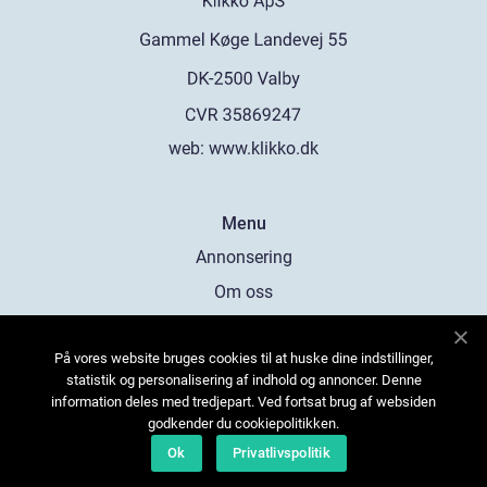
web:
www.klikko.dk
Menu
Annonsering
Om oss
Cookies
På vores website bruges cookies til at huske dine indstillinger,
Kontakta oss
statistik og personalisering af indhold og annoncer. Denne
Sitemap
information deles med tredjepart. Ved fortsat brug af websiden
godkender du cookiepolitikken.
Ok
Privatlivspolitik