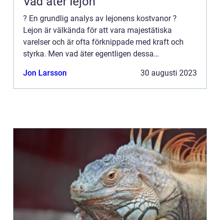
Vad äter lejon
? En grundlig analys av lejonens kostvanor ?
Lejon är välkända för att vara majestätiska
varelser och är ofta förknippade med kraft och
styrka. Men vad äter egentligen dessa
imponerande rovdjur? I denna artikel kommer vi
Jon Larsson
30 augusti 2023
att ge en omfattande översikt...