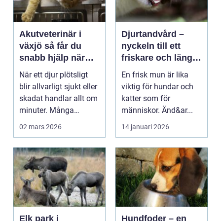
Akutveterinär i
Djurtandvård –
växjö så får du
nyckeln till ett
snabb hjälp när
friskare och längre
ditt djur blir sjukt
liv för hund och
När ett djur plötsligt
En frisk mun är lika
katt
blir allvarligt sjukt eller
viktig för hundar och
skadat handlar allt om
katter som för
minuter. Många
människor. Änd&ar...
djurägare s...
02 mars 2026
14 januari 2026
Elk park i
Hundfoder – en