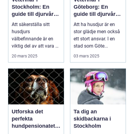
Stockholm: En
Göteborg: En
guide till djurvård i
guide till djurvård i
hemmet
staden
Att säkerställa sitt
Att ha husdjur är en
husdjurs
stor glädje men också
välbefinnande är en
ett stort ansvar. I en
viktig del av att vara en
stad som Göte...
ansv...
20 mars 2025
03 mars 2025
Utforska det
Ta dig an
perfekta
skidbackarna i
hundpensionatet i
Stockholm
Nacka