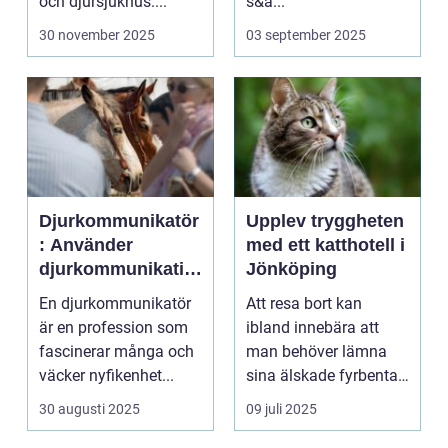
och djursjukhus....
s&a...
30 november 2025
03 september 2025
Djurkommunikatör
Upplev tryggheten
: Använder
med ett katthotell i
djurkommunikatio
Jönköping
n för behandling
En djurkommunikatör
Att resa bort kan
av djur
är en profession som
ibland innebära att
fascinerar många och
man behöver lämna
väcker nyfikenhet...
sina älskade fyrbenta
v&...
30 augusti 2025
09 juli 2025