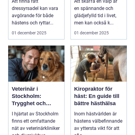
Att finna rätt
Att skaffa en valp är
dressyrsadel kan vara
en spännande och
avgörande för både
glädjefylld tid i livet,
hästens och ryttar...
men kan också k...
01 december 2025
01 december 2025
Veterinär i
Kiropraktor för
Stockholm:
häst: En guide till
Trygghet och
bättre hästhälsa
kvalitet för din
I hjärtat av Stockholm
Inom hästvärlden är
fyrbenta vän
finns ett omfattande
hästens välbefinnande
nät av veterinärkliniker
av yttersta vikt för att