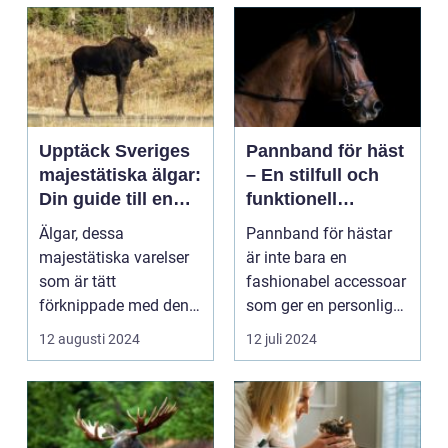
Upptäck Sveriges
Pannband för häst
majestätiska älgar:
– En stilfull och
Din guide till en
funktionell
moosepark
accessoar
Älgar, dessa
Pannband för hästar
majestätiska varelser
är inte bara en
som är tätt
fashionabel accessoar
förknippade med den
som ger en personlig
svenska ...
touch ...
12 augusti 2024
12 juli 2024