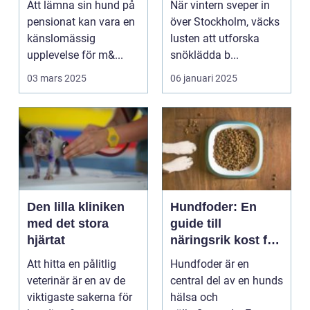
Att lämna sin hund på
När vintern sveper in
pensionat kan vara en
över Stockholm, väcks
känslomässig
lusten att utforska
upplevelse för m&...
snöklädda b...
03 mars 2025
06 januari 2025
Den lilla kliniken
Hundfoder: En
med det stora
guide till
hjärtat
näringsrik kost för
din hund
Att hitta en pålitlig
Hundfoder är en
veterinär är en av de
central del av en hunds
viktigaste sakerna för
hälsa och