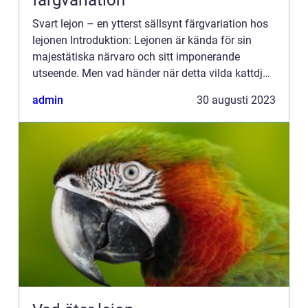
färgvariation
Svart lejon – en ytterst sällsynt färgvariation hos
lejonen Introduktion: Lejonen är kända för sin
majestätiska närvaro och sitt imponerande
utseende. Men vad händer när detta vilda kattdjur
klär sig i svart? Svart lejon är en sällsynt färgvari...
admin
30 augusti 2023