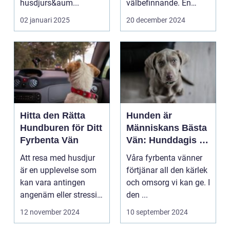
husdjurs&aum...
välbefinnande. En
hunds kost p&arin...
02 januari 2025
20 december 2024
Hitta den Rätta
Hunden är
Hundburen för Ditt
Människans Bästa
Fyrbenta Vän
Vän: Hunddagis i
Nacka
Att resa med husdjur
Våra fyrbenta vänner
är en upplevelse som
förtjänar all den kärlek
kan vara antingen
och omsorg vi kan ge. I
angenäm eller stressig,
den ...
beroen...
12 november 2024
10 september 2024