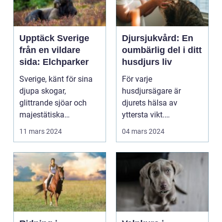
Upptäck Sverige
Djursjukvård: En
från en vildare
oumbärlig del i ditt
sida: Elchparker
husdjurs liv
Sverige, känt för sina
För varje
djupa skogar,
husdjursägare är
glittrande sjöar och
djurets hälsa av
majestätiska
yttersta vikt.
vildmark,...
Djursjukvård ha...
11 mars 2024
04 mars 2024