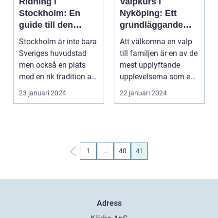
Ridning i
Valpkurs i
Stockholm: En
Nyköping: Ett
guide till den
grundläggande
ultimata
steg för din hund
Stockholm är inte bara
Att välkomna en valp
upplevelsen
Sveriges huvudstad
till familjen är en av de
men också en plats
mest upplyftande
med en rik tradition av
upplevelserna som en
h&au...
hundälskare kan...
23 januari 2024
22 januari 2024
1
…
40
41
Adress