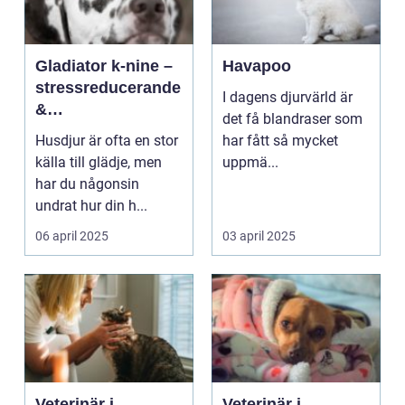
Gladiator k-nine –
Havapoo
stressreducerande
I dagens djurvärld är
&
det få blandraser som
ångestdämpande
Husdjur är ofta en stor
har fått så mycket
hundhalsband
källa till glädje, men
uppmä...
har du någonsin
undrat hur din h...
06 april 2025
03 april 2025
Veterinär i
Veterinär i