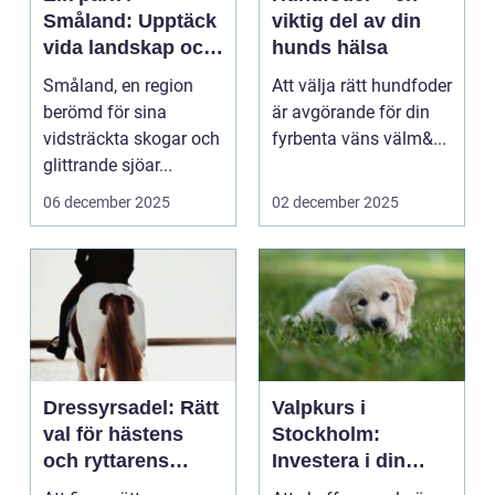
Småland: Upptäck
viktig del av din
vida landskap och
hunds hälsa
majestätiska älgar
Småland, en region
Att välja rätt hundfoder
berömd för sina
är avgörande för din
vidsträckta skogar och
fyrbenta väns välm&...
glittrande sjöar...
06 december 2025
02 december 2025
Dressyrsadel: Rätt
Valpkurs i
val för hästens
Stockholm:
och ryttarens
Investera i din
perfekta balans
valps framtid