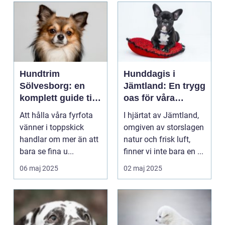
Hundtrim
Hunddagis i
Sölvesborg: en
Jämtland: En trygg
komplett guide till
oas för våra
vård och styling
fyrbenta vänner
Att hålla våra fyrfota
I hjärtat av Jämtland,
vänner i toppskick
omgiven av storslagen
handlar om mer än att
natur och frisk luft,
bara se fina u...
finner vi inte bara en ...
06 maj 2025
02 maj 2025