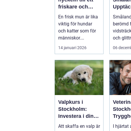
friskare och
Upptäc
längre liv för
landsk
En frisk mun är lika
Småland,
hund och katt
majest
viktig för hundar
berömd f
älgar
och katter som för
vidsträc
människor.
och glit
Änd&ar...
sjöar...
14 januari 2026
06 decem
Valpkurs i
Veterin
Stockholm:
Stockh
Investera i din
Tryggh
valps framtid
kvalitet
Att skaffa en valp är
I hjärtat
fyrben