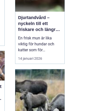
Djurtandvård –
nyckeln till ett
friskare och längre
liv för hund och katt
En frisk mun är lika
viktig för hundar och
katter som för
människor. Ändå
14 januari 2026
hamnar tänderna ofta
långt ner på
attgöralistan när man
lever vardagsliv med sitt
djur. Fokus ligger gärna
t
p&arin...
t