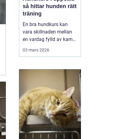
så hittar hunden rätt
träning
En bra hundkurs kan
vara skillnaden mellan
en vardag fylld av kamp
i kopplet och en följsam,
03 mars 2026
trygg hund som går att
lita på i fler situationer.
För många hundägare i
Uppsala handlar valet av
kurs inte bara om att
lära några kommandon,
utan om att byg...