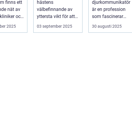
m finns ett
hästens
djurkommunikatör
djur
de nät av
välbefinnande av
är en profession
kliniker och
yttersta vikt för att
som fascinerar
us....
s&a...
många och väcker
ber 2025
03 september 2025
30 augusti 2025
nyfikenhet...