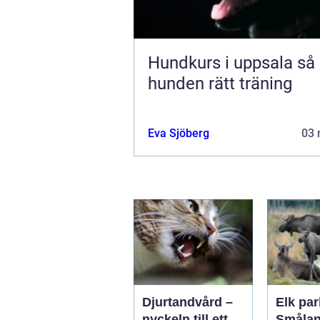
Hundkurs i uppsala så hittar
hunden rätt träning
Eva Sjöberg
03 
Djurtandvård –
Elk par
nyckeln till ett
Smålan