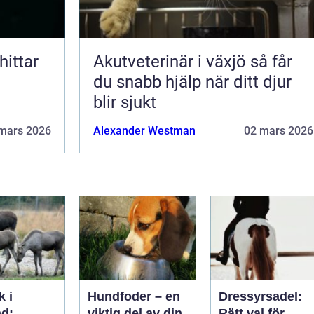
Akutveterinär i växjö så får
du snabb hjälp när ditt djur
blir sjukt
mars 2026
Alexander Westman
02 mars 2026
k i
Hundfoder – en
Dressyrsadel:
d:
viktig del av din
Rätt val för