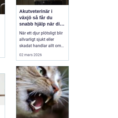
Akutveterinär i
växjö så får du
snabb hjälp när ditt
djur blir sjukt
När ett djur plötsligt blir
allvarligt sjukt eller
skadat handlar allt om
minuter. Många
02 mars 2026
djurägare står
handfallna första
gången en olycka
händer: Vem ska
kontaktas? Vad är
verkligen akut? Hur kan
man hjälpa sitt djur på
vägen in till kliniken? I
Väx...