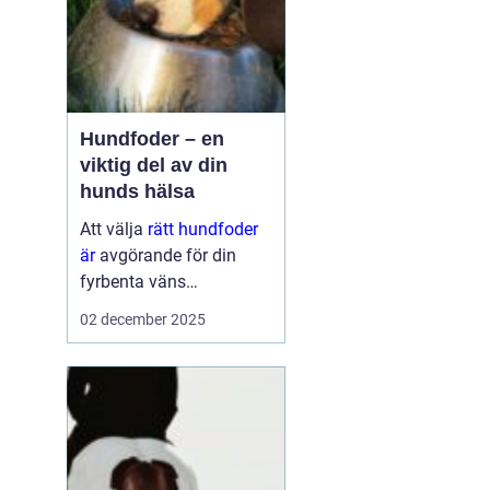
Hundfoder – en
viktig del av din
hunds hälsa
Att välja
rätt hundfoder
är
avgörande för din
fyrbenta väns
välmående. En
02 december 2025
hälsosam och
balanserad ...