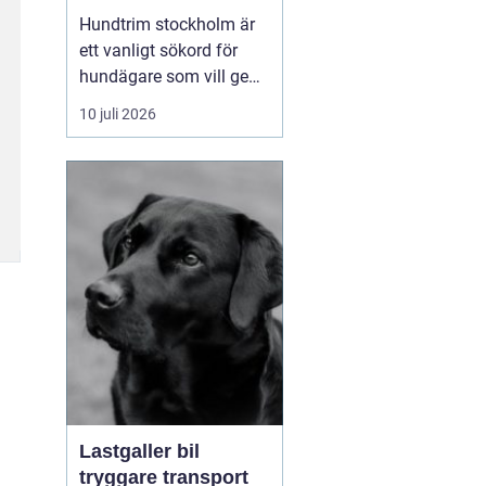
huvudstaden
Hundtrim stockholm är
ett vanligt sökord för
hundägare som vill ge
sin hund professionell
10 juli 2026
pälsvård i en trygg miljö.
I en storstad som
Stockholm kan utbudet
kännas överväldigande,
men med rätt k...
Lastgaller bil
tryggare transport