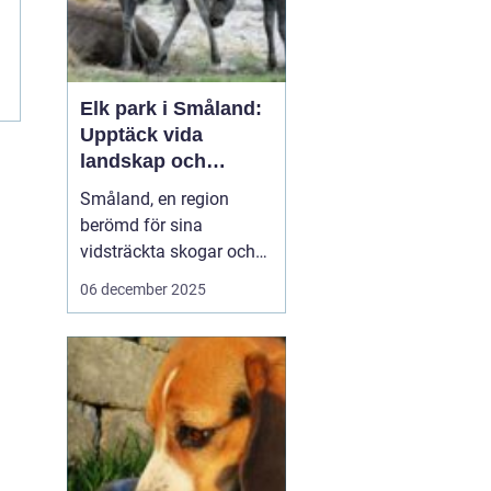
Elk park i Småland:
Upptäck vida
landskap och
majestätiska älgar
Småland, en region
berömd för sina
vidsträckta skogar och
glittrande sjöar, har mer
06 december 2025
att erbjuda än bara sin
natursköna skönhet. Här
väntar en speciell
upplevelse för dem som
vill se älgar i...