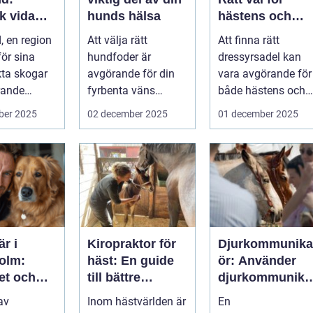
k vida
hunds hälsa
hästens och
ap och
ryttarens
 en region
Att välja rätt
Att finna rätt
ätiska
perfekta balans
ör sina
hundfoder är
dressyrsadel kan
kta skogar
avgörande för din
vara avgörande för
trande
fyrbenta väns
både hästens och
välm&...
ryttar...
ber 2025
02 december 2025
01 december 2025
är i
Kiropraktor för
Djurkommunika
olm:
häst: En guide
ör: Använder
et och
till bättre
djurkommunika
 för din
hästhälsa
ion för
 av
Inom hästvärlden är
En
ta vän
behandling av