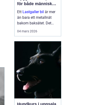
för både människor
och hundar
Ett
Lastgaller bil
är mer
än bara ett metallnät
bakom baksätet. Det
fungerar som en
04 mars 2026
säkerhetsbarriär som
skyddar både förare,
passagerare och djur vid
kraftiga inbromsningar
eller kollis...
Hundkurs i uppsala