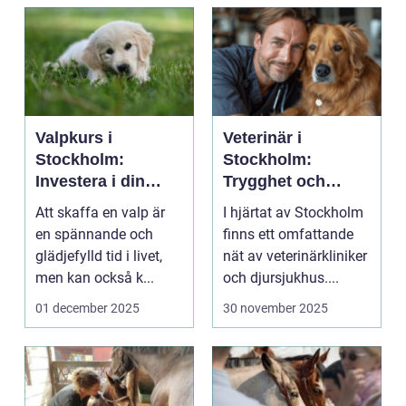
Valpkurs i
Veterinär i
Stockholm:
Stockholm:
Investera i din
Trygghet och
valps framtid
kvalitet för din
Att skaffa en valp är
I hjärtat av Stockholm
fyrbenta vän
en spännande och
finns ett omfattande
glädjefylld tid i livet,
nät av veterinärkliniker
men kan också k...
och djursjukhus....
01 december 2025
30 november 2025