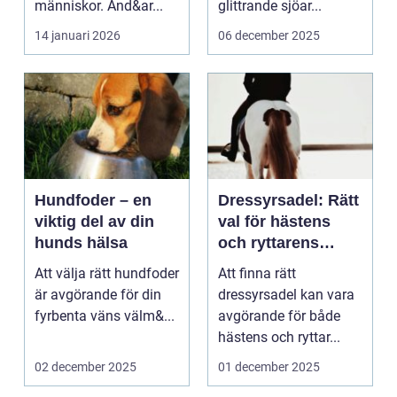
människor. Änd&ar...
glittrande sjöar...
14 januari 2026
06 december 2025
Hundfoder – en
Dressyrsadel: Rätt
viktig del av din
val för hästens
hunds hälsa
och ryttarens
perfekta balans
Att välja rätt hundfoder
Att finna rätt
är avgörande för din
dressyrsadel kan vara
fyrbenta väns välm&...
avgörande för både
hästens och ryttar...
02 december 2025
01 december 2025