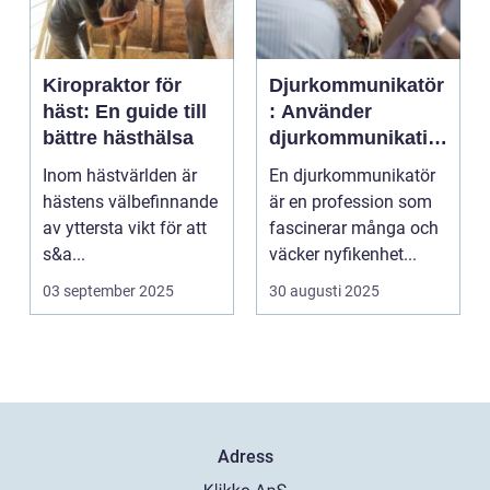
Kiropraktor för
Djurkommunikatör
häst: En guide till
: Använder
bättre hästhälsa
djurkommunikatio
n för behandling
Inom hästvärlden är
En djurkommunikatör
av djur
hästens välbefinnande
är en profession som
av yttersta vikt för att
fascinerar många och
s&a...
väcker nyfikenhet...
03 september 2025
30 augusti 2025
Adress