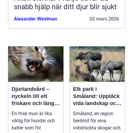
snabb hjälp när ditt djur blir sjukt
Alexander Westman
02 mars 2026
Djurtandvård –
Elk park i
nyckeln till ett
Småland: Upptäck
friskare och längre
vida landskap och
liv för hund och
majestätiska älgar
En frisk mun är lika
Småland, en region
katt
viktig för hundar och
berömd för sina
katter som för
vidsträckta skogar och