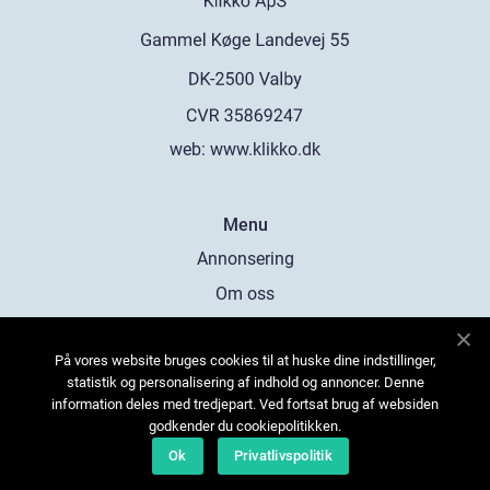
web:
www.klikko.dk
Menu
Annonsering
Om oss
Cookies
På vores website bruges cookies til at huske dine indstillinger,
Kontakta oss
statistik og personalisering af indhold og annoncer. Denne
Sitemap
information deles med tredjepart. Ved fortsat brug af websiden
godkender du cookiepolitikken.
Ok
Privatlivspolitik