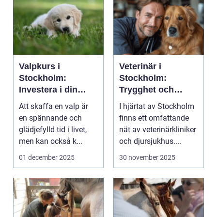
Valpkurs i
Veterinär i
Stockholm:
Stockholm:
Investera i din
Trygghet och
valps framtid
kvalitet för din
Att skaffa en valp är
I hjärtat av Stockholm
fyrbenta vän
en spännande och
finns ett omfattande
glädjefylld tid i livet,
nät av veterinärkliniker
men kan också k...
och djursjukhus....
01 december 2025
30 november 2025