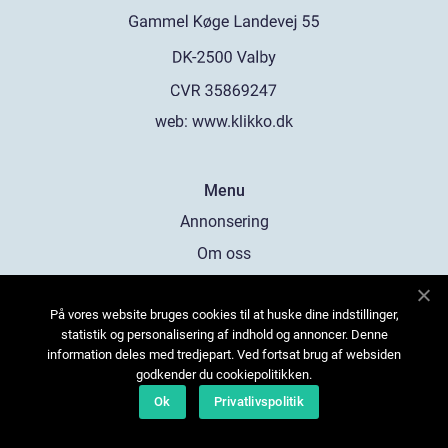
web:
www.klikko.dk
Menu
Annonsering
Om oss
Cookies
På vores website bruges cookies til at huske dine indstillinger,
Kontakta oss
statistik og personalisering af indhold og annoncer. Denne
Sitemap
information deles med tredjepart. Ved fortsat brug af websiden
godkender du cookiepolitikken.
Ok
Privatlivspolitik