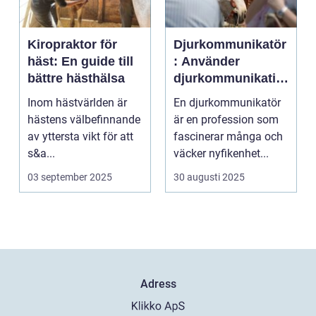
Kiropraktor för
Djurkommunikatör
häst: En guide till
: Använder
bättre hästhälsa
djurkommunikatio
n för behandling
Inom hästvärlden är
En djurkommunikatör
av djur
hästens välbefinnande
är en profession som
av yttersta vikt för att
fascinerar många och
s&a...
väcker nyfikenhet...
03 september 2025
30 augusti 2025
Adress