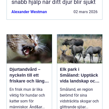
snabb hjälp när ditt djur blir sjukt
Alexander Westman
02 mars 2026
Djurtandvård –
Elk park i
nyckeln till ett
Småland: Upptäck
friskare och längre
vida landskap och
liv för hund och
majestätiska älgar
En frisk mun är lika
Småland, en region
katt
viktig för hundar och
berömd för sina
katter som för
vidsträckta skogar och
människor. Änd&ar...
glittrande sjöar...