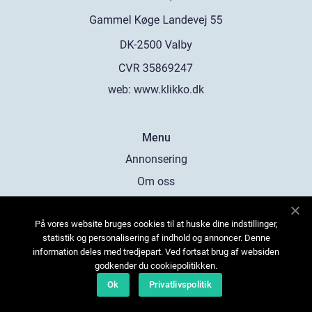
web:
www.klikko.dk
Menu
Annonsering
Om oss
Cookies
På vores website bruges cookies til at huske dine indstillinger,
Kontakta oss
statistik og personalisering af indhold og annoncer. Denne
Sitemap
information deles med tredjepart. Ved fortsat brug af websiden
godkender du cookiepolitikken.
Ok
Privatlivspolitik