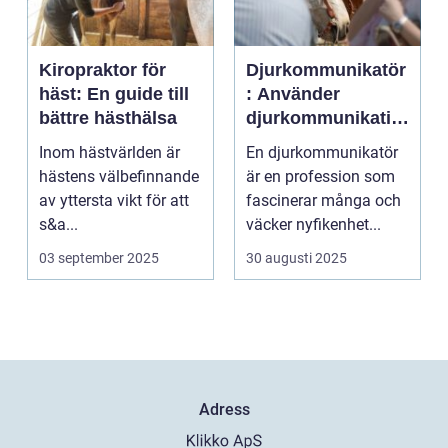
Kiropraktor för
Djurkommunikatör
häst: En guide till
: Använder
bättre hästhälsa
djurkommunikatio
n för behandling
Inom hästvärlden är
En djurkommunikatör
av djur
hästens välbefinnande
är en profession som
av yttersta vikt för att
fascinerar många och
s&a...
väcker nyfikenhet...
03 september 2025
30 augusti 2025
Adress