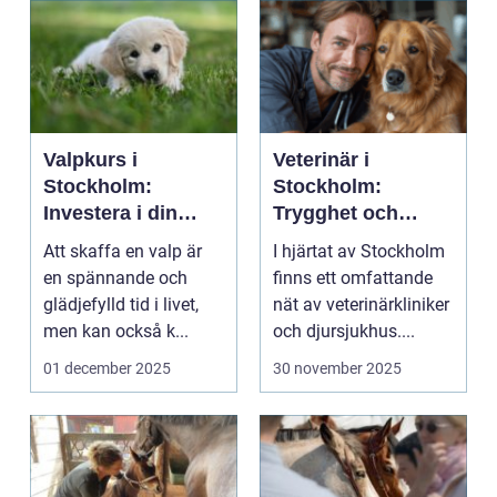
Valpkurs i
Veterinär i
Stockholm:
Stockholm:
Investera i din
Trygghet och
valps framtid
kvalitet för din
Att skaffa en valp är
I hjärtat av Stockholm
fyrbenta vän
en spännande och
finns ett omfattande
glädjefylld tid i livet,
nät av veterinärkliniker
men kan också k...
och djursjukhus....
01 december 2025
30 november 2025