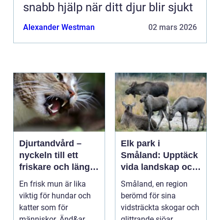
snabb hjälp när ditt djur blir sjukt
Alexander Westman
02 mars 2026
Djurtandvård –
Elk park i
nyckeln till ett
Småland: Upptäck
friskare och längre
vida landskap och
liv för hund och
majestätiska älgar
En frisk mun är lika
Småland, en region
katt
viktig för hundar och
berömd för sina
katter som för
vidsträckta skogar och
människor. Änd&ar...
glittrande sjöar...