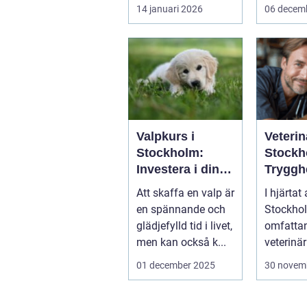
Änd&ar...
sjöar...
14 januari 2026
06 decem
Valpkurs i
Veterin
Stockholm:
Stockh
Investera i din
Tryggh
valps framtid
kvalitet
Att skaffa en valp är
I hjärtat
fyrben
en spännande och
Stockhol
glädjefylld tid i livet,
omfattan
men kan också k...
veterinär
djursjukh
01 december 2025
30 novem