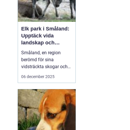
Elk park i Småland:
Upptäck vida
landskap och
majestätiska älgar
Småland, en region
berömd för sina
vidsträckta skogar och
glittrande sjöar, har mer
06 december 2025
att erbjuda än bara sin
natursköna skönhet. Här
väntar en speciell
upplevelse för dem som
vill se älgar i...