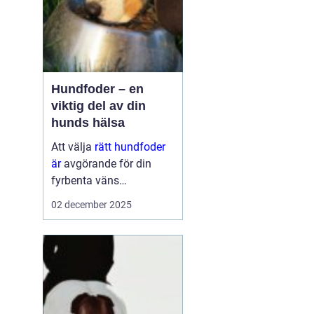
Hundfoder – en
viktig del av din
hunds hälsa
Att välja
rätt hundfoder
är
avgörande för din
fyrbenta väns
välmående. En
02 december 2025
hälsosam och
balanserad ...