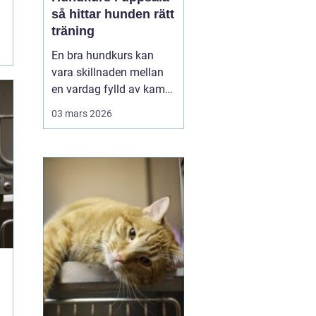
så hittar hunden rätt
träning
En bra hundkurs kan
vara skillnaden mellan
en vardag fylld av kamp
i kopplet och en följsam,
03 mars 2026
trygg hund som går att
lita på i fler situationer.
För många hundägare i
Uppsala handlar valet av
kurs inte bara om att
lära några kommandon,
utan om att byg...