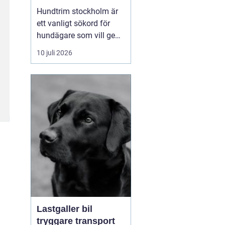
huvudstaden
Hundtrim stockholm är
ett vanligt sökord för
hundägare som vill ge
sin hund professionell
10 juli 2026
pälsvård i en trygg miljö.
I en storstad som
Stockholm kan utbudet
kännas överväldigande,
men med rätt k...
Lastgaller bil
tryggare transport