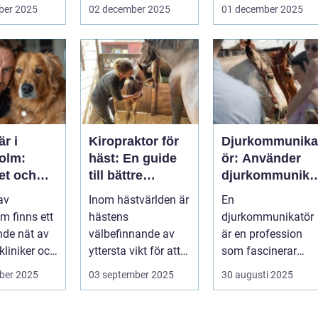
välm&...
ryttar...
ber 2025
02 december 2025
01 december 2025
är i
Kiropraktor för
Djurkommunika
olm:
häst: En guide
ör: Använder
et och
till bättre
djurkommunika
 för din
hästhälsa
ion för
 av
Inom hästvärlden är
En
ta vän
behandling av
m finns ett
hästens
djurkommunikatör
djur
de nät av
välbefinnande av
är en profession
kliniker och
yttersta vikt för att
som fascinerar
us....
s&a...
många och väcker
ber 2025
03 september 2025
30 augusti 2025
nyfikenhet...