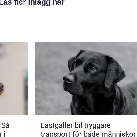
Läs fler inlägg här
 Så
Lastgaller bil tryggare
 i
transport för både människor