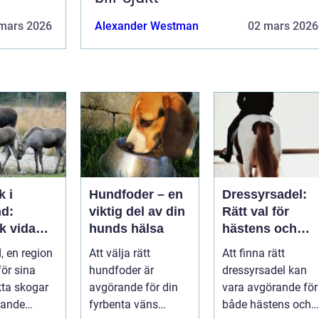
mars 2026
Alexander Westman
02 mars 2026
k i
Hundfoder – en
Dressyrsadel:
d:
viktig del av din
Rätt val för
k vida
hunds hälsa
hästens och
ap och
ryttarens
 en region
Att välja rätt
Att finna rätt
ätiska
perfekta balans
ör sina
hundfoder är
dressyrsadel kan
kta skogar
avgörande för din
vara avgörande för
trande
fyrbenta väns
både hästens och