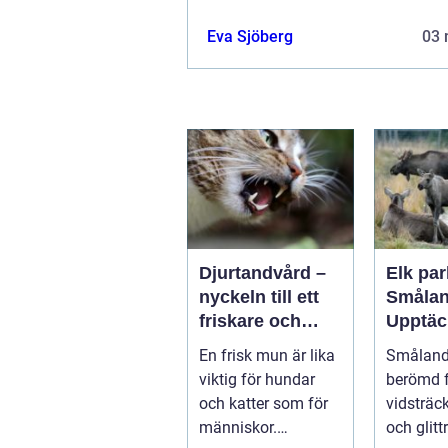
Eva Sjöberg
03 
Djurtandvård –
Elk par
nyckeln till ett
Smålan
friskare och
Upptäc
längre liv för
landsk
En frisk mun är lika
Småland,
hund och katt
majest
viktig för hundar
berömd f
älgar
och katter som för
vidsträc
människor.
och glit