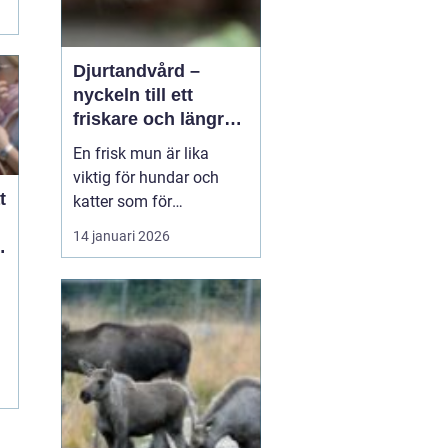
Djurtandvård –
nyckeln till ett
friskare och längre
liv för hund och katt
En frisk mun är lika
viktig för hundar och
t
katter som för
människor. Ändå
14 januari 2026
t
hamnar tänderna ofta
långt ner på
attgöralistan när man
lever vardagsliv med sitt
djur. Fokus ligger gärna
p&arin...