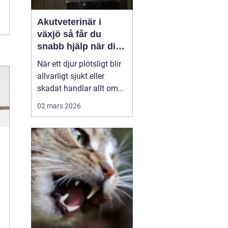
Akutveterinär i
växjö så får du
snabb hjälp när ditt
djur blir sjukt
När ett djur plötsligt blir
allvarligt sjukt eller
skadat handlar allt om
minuter. Många
02 mars 2026
djurägare står
handfallna första
gången en olycka
händer: Vem ska
kontaktas? Vad är
verkligen akut? Hur kan
man hjälpa sitt djur på
vägen in till kliniken? I
Väx...