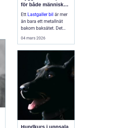
för både människor
och hundar
Ett
Lastgaller bil
är mer
än bara ett metallnät
bakom baksätet. Det
fungerar som en
04 mars 2026
säkerhetsbarriär som
skyddar både förare,
passagerare och djur vid
kraftiga inbromsningar
eller kollis...
Hundkurs i uppsala