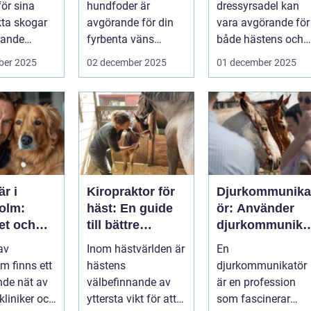
ör sina
hundfoder är
dressyrsadel kan
kta skogar
avgörande för din
vara avgörande för
trande
fyrbenta väns
både hästens och
välm&...
ryttar...
ber 2025
02 december 2025
01 december 2025
är i
Kiropraktor för
Djurkommunika
olm:
häst: En guide
ör: Använder
et och
till bättre
djurkommunika
 för din
hästhälsa
ion för
 av
Inom hästvärlden är
En
ta vän
behandling av
m finns ett
hästens
djurkommunikatör
djur
de nät av
välbefinnande av
är en profession
kliniker och
yttersta vikt för att
som fascinerar