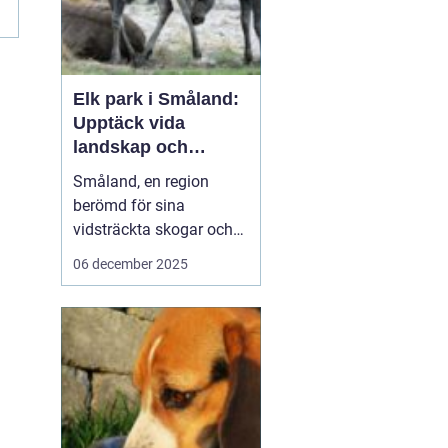
Elk park i Småland:
Upptäck vida
landskap och
majestätiska älgar
Småland, en region
berömd för sina
vidsträckta skogar och
glittrande sjöar, har mer
06 december 2025
att erbjuda än bara sin
natursköna skönhet. Här
väntar en speciell
upplevelse för dem som
vill se älgar i...