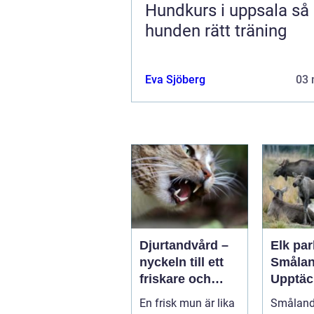
Hundkurs i uppsala så hittar
hunden rätt träning
Eva Sjöberg
03 
Djurtandvård –
Elk par
nyckeln till ett
Smålan
friskare och
Upptäc
längre liv för
landsk
En frisk mun är lika
Småland,
hund och katt
majest