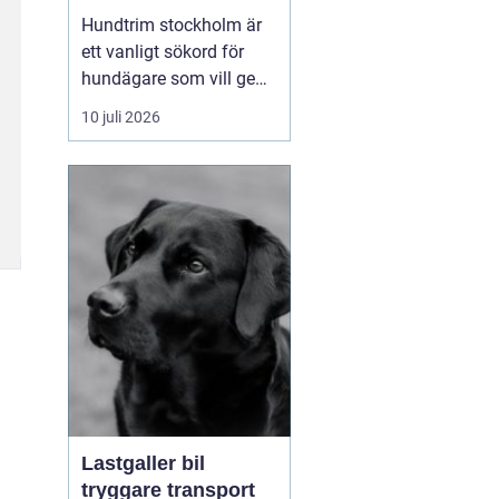
huvudstaden
Hundtrim stockholm är
ett vanligt sökord för
hundägare som vill ge
sin hund professionell
10 juli 2026
pälsvård i en trygg miljö.
I en storstad som
Stockholm kan utbudet
kännas överväldigande,
men med rätt k...
Lastgaller bil
tryggare transport