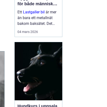
för både människor
och hundar
Ett
Lastgaller bil
är mer
än bara ett metallnät
bakom baksätet. Det
fungerar som en
04 mars 2026
säkerhetsbarriär som
skyddar både förare,
passagerare och djur vid
kraftiga inbromsningar
eller kollis...
Hundkurs i uppsala