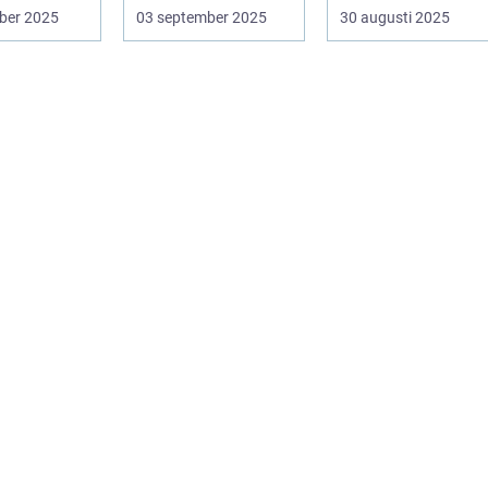
us....
s&a...
många och väcker
ber 2025
03 september 2025
30 augusti 2025
nyfikenhet...