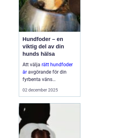
Hundfoder – en
viktig del av din
hunds hälsa
Att välja
rätt hundfoder
är
avgörande för din
fyrbenta väns
välmående. En
02 december 2025
hälsosam och
balanserad ...