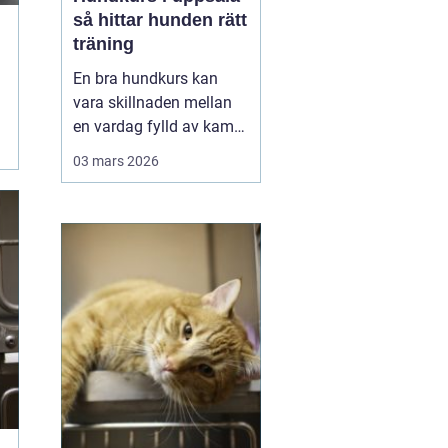
så hittar hunden rätt
träning
En bra hundkurs kan
vara skillnaden mellan
en vardag fylld av kamp
i kopplet och en följsam,
03 mars 2026
trygg hund som går att
lita på i fler situationer.
För många hundägare i
Uppsala handlar valet av
kurs inte bara om att
lära några kommandon,
utan om att byg...