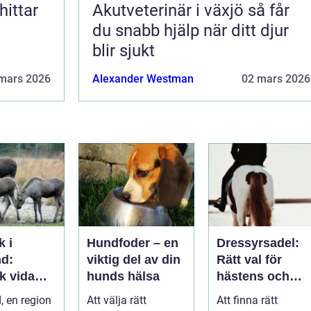
Akutveterinär i växjö så får
du snabb hjälp när ditt djur
blir sjukt
mars 2026
Alexander Westman
02 mars 2026
k i
Hundfoder – en
Dressyrsadel:
d:
viktig del av din
Rätt val för
k vida
hunds hälsa
hästens och
ap och
ryttarens
 en region
Att välja rätt
Att finna rätt
ätiska
perfekta balans