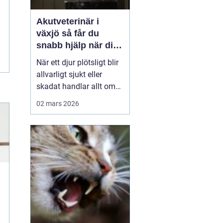
Akutveterinär i
växjö så får du
snabb hjälp när ditt
djur blir sjukt
När ett djur plötsligt blir
allvarligt sjukt eller
skadat handlar allt om
minuter. Många
02 mars 2026
djurägare står
handfallna första
gången en olycka
händer: Vem ska
kontaktas? Vad är
verkligen akut? Hur kan
man hjälpa sitt djur på
vägen in till kliniken? I
Väx...