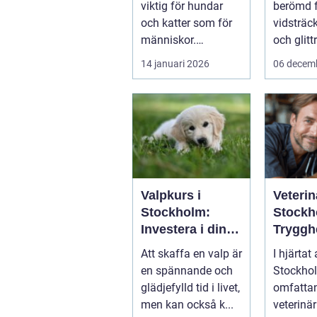
viktig för hundar
berömd f
älgar
och katter som för
vidsträc
människor.
och glit
Änd&ar...
sjöar...
14 januari 2026
06 decem
Valpkurs i
Veterin
Stockholm:
Stockh
Investera i din
Tryggh
valps framtid
kvalitet
Att skaffa en valp är
I hjärtat
fyrben
en spännande och
Stockhol
glädjefylld tid i livet,
omfattan
men kan också k...
veterinär