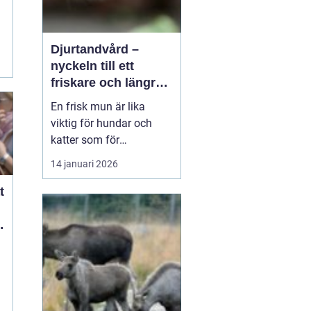
Djurtandvård –
nyckeln till ett
friskare och längre
liv för hund och katt
En frisk mun är lika
viktig för hundar och
katter som för
människor. Ändå
14 januari 2026
hamnar tänderna ofta
långt ner på
t
attgöralistan när man
lever vardagsliv med sitt
t
djur. Fokus ligger gärna
p&arin...