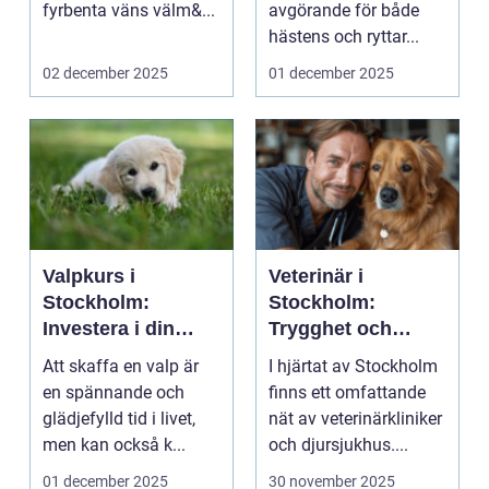
fyrbenta väns välm&...
avgörande för både
hästens och ryttar...
02 december 2025
01 december 2025
Valpkurs i
Veterinär i
Stockholm:
Stockholm:
Investera i din
Trygghet och
valps framtid
kvalitet för din
Att skaffa en valp är
I hjärtat av Stockholm
fyrbenta vän
en spännande och
finns ett omfattande
glädjefylld tid i livet,
nät av veterinärkliniker
men kan också k...
och djursjukhus....
01 december 2025
30 november 2025