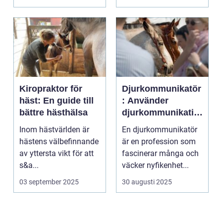
Kiropraktor för
Djurkommunikatör
häst: En guide till
: Använder
bättre hästhälsa
djurkommunikatio
n för behandling
Inom hästvärlden är
En djurkommunikatör
av djur
hästens välbefinnande
är en profession som
av yttersta vikt för att
fascinerar många och
s&a...
väcker nyfikenhet...
03 september 2025
30 augusti 2025