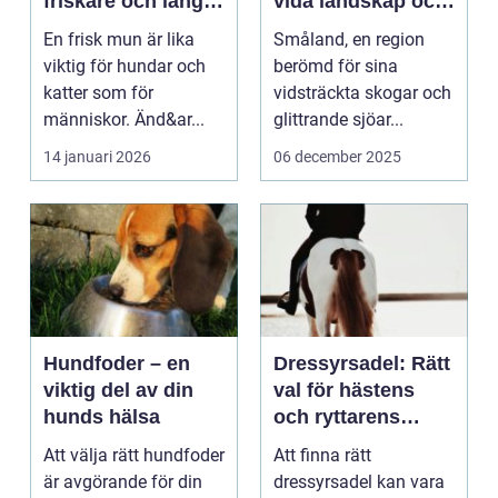
friskare och längre
vida landskap och
liv för hund och
majestätiska älgar
En frisk mun är lika
Småland, en region
katt
viktig för hundar och
berömd för sina
katter som för
vidsträckta skogar och
människor. Änd&ar...
glittrande sjöar...
14 januari 2026
06 december 2025
Hundfoder – en
Dressyrsadel: Rätt
viktig del av din
val för hästens
hunds hälsa
och ryttarens
perfekta balans
Att välja rätt hundfoder
Att finna rätt
är avgörande för din
dressyrsadel kan vara