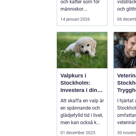
och katter som för
vidsträc
människor.
och glit
Änd&ar...
sjöar...
14 januari 2026
06 decem
Valpkurs i
Veterin
Stockholm:
Stockh
Investera i din
Tryggh
valps framtid
kvalitet
Att skaffa en valp är
I hjärtat
fyrben
en spännande och
Stockhol
glädjefylld tid i livet,
omfattan
men kan också k...
veterinär
djursjukh
01 december 2025
30 novem