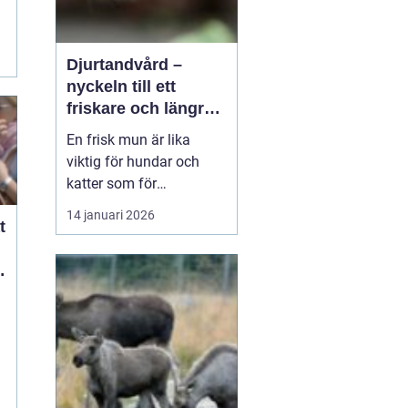
Djurtandvård –
nyckeln till ett
friskare och längre
liv för hund och katt
En frisk mun är lika
viktig för hundar och
katter som för
människor. Ändå
14 januari 2026
t
hamnar tänderna ofta
långt ner på
t
attgöralistan när man
lever vardagsliv med sitt
djur. Fokus ligger gärna
p&arin...