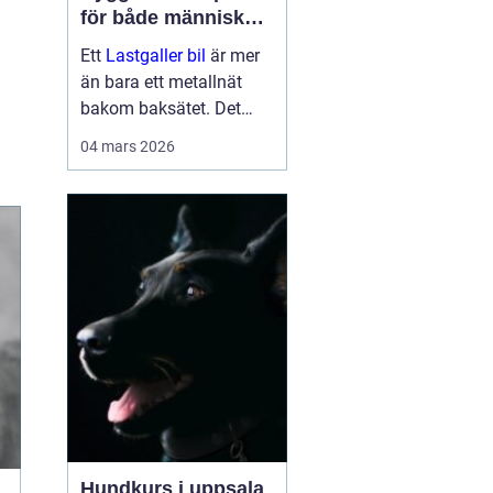
för både människor
och hundar
Ett
Lastgaller bil
är mer
än bara ett metallnät
bakom baksätet. Det
fungerar som en
04 mars 2026
säkerhetsbarriär som
skyddar både förare,
passagerare och djur vid
kraftiga inbromsningar
eller kollis...
Hundkurs i uppsala