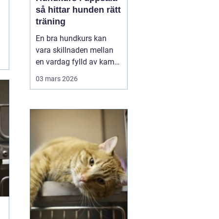
så hittar hunden rätt
träning
En bra hundkurs kan
vara skillnaden mellan
en vardag fylld av kamp
i kopplet och en följsam,
03 mars 2026
trygg hund som går att
lita på i fler situationer.
För många hundägare i
Uppsala handlar valet av
kurs inte bara om att
lära några kommandon,
utan om att byg...