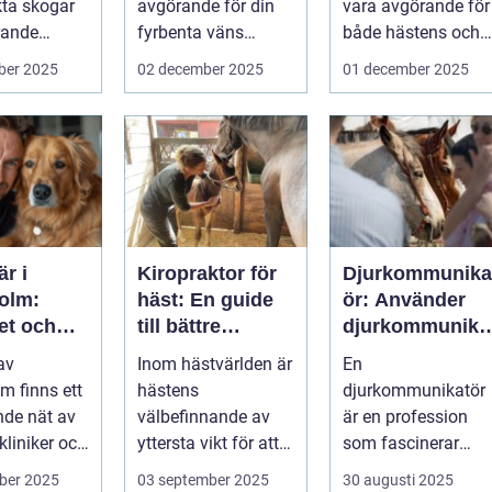
kta skogar
avgörande för din
vara avgörande för
trande
fyrbenta väns
både hästens och
välm&...
ryttar...
ber 2025
02 december 2025
01 december 2025
är i
Kiropraktor för
Djurkommunika
olm:
häst: En guide
ör: Använder
et och
till bättre
djurkommunika
 för din
hästhälsa
ion för
 av
Inom hästvärlden är
En
ta vän
behandling av
m finns ett
hästens
djurkommunikatör
djur
de nät av
välbefinnande av
är en profession
kliniker och
yttersta vikt för att
som fascinerar
us....
s&a...
många och väcker
ber 2025
03 september 2025
30 augusti 2025