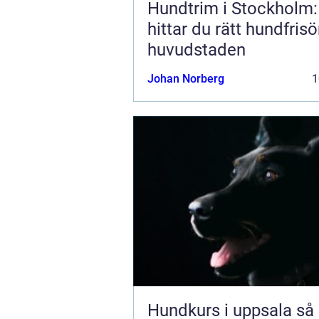
Hundtrim i Stockholm:
hittar du rätt hundfrisör
huvudstaden
Johan Norberg
1
Hundkurs i uppsala så hittar