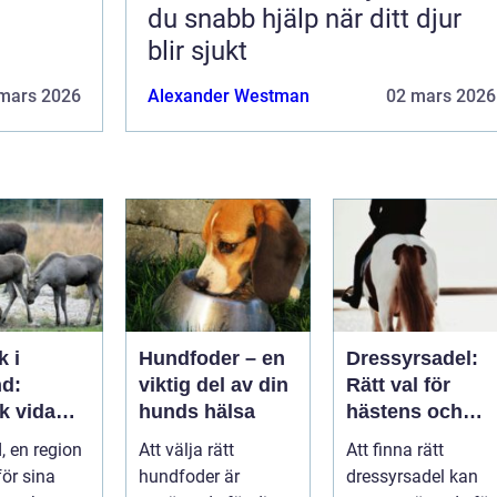
du snabb hjälp när ditt djur
blir sjukt
mars 2026
Alexander Westman
02 mars 2026
k i
Hundfoder – en
Dressyrsadel:
d:
viktig del av din
Rätt val för
k vida
hunds hälsa
hästens och
ap och
ryttarens
 en region
Att välja rätt
Att finna rätt
ätiska
perfekta balans
ör sina
hundfoder är
dressyrsadel kan