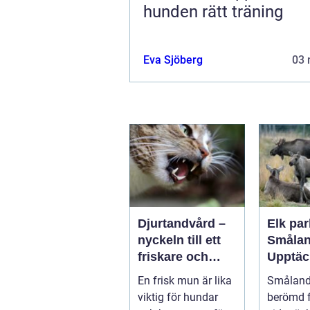
hunden rätt träning
Eva Sjöberg
03 
Djurtandvård –
Elk par
nyckeln till ett
Smålan
friskare och
Upptäc
längre liv för
landsk
En frisk mun är lika
Småland,
hund och katt
majest
viktig för hundar
berömd f
älgar