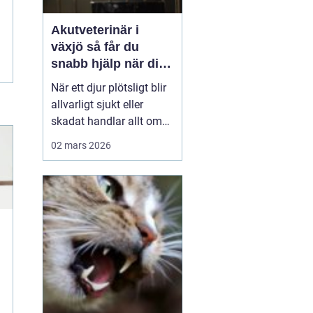
Akutveterinär i
växjö så får du
snabb hjälp när ditt
djur blir sjukt
När ett djur plötsligt blir
allvarligt sjukt eller
skadat handlar allt om
minuter. Många
02 mars 2026
djurägare står
handfallna första
gången en olycka
händer: Vem ska
kontaktas? Vad är
verkligen akut? Hur kan
man hjälpa sitt djur på
vägen in till kliniken? I
Väx...