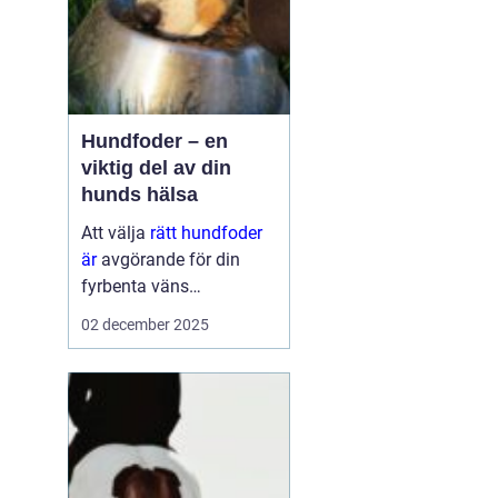
Hundfoder – en
viktig del av din
hunds hälsa
Att välja
rätt hundfoder
är
avgörande för din
fyrbenta väns
välmående. En
02 december 2025
hälsosam och
balanserad ...