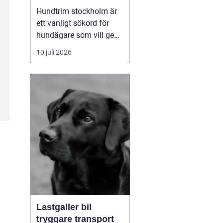
huvudstaden
Hundtrim stockholm är
ett vanligt sökord för
hundägare som vill ge
sin hund professionell
10 juli 2026
pälsvård i en trygg miljö.
I en storstad som
Stockholm kan utbudet
kännas överväldigande,
men med rätt k...
Lastgaller bil
tryggare transport