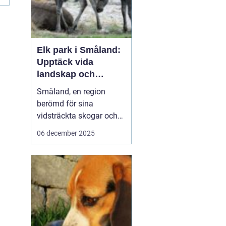
Elk park i Småland:
Upptäck vida
landskap och
majestätiska älgar
Småland, en region
berömd för sina
vidsträckta skogar och
glittrande sjöar, har mer
06 december 2025
att erbjuda än bara sin
natursköna skönhet. Här
väntar en speciell
upplevelse för dem som
vill se älgar i...