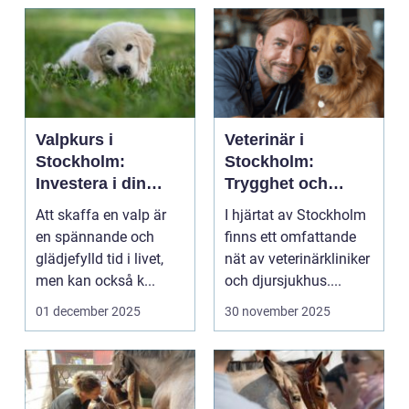
Valpkurs i
Veterinär i
Stockholm:
Stockholm:
Investera i din
Trygghet och
valps framtid
kvalitet för din
Att skaffa en valp är
I hjärtat av Stockholm
fyrbenta vän
en spännande och
finns ett omfattande
glädjefylld tid i livet,
nät av veterinärkliniker
men kan också k...
och djursjukhus....
01 december 2025
30 november 2025