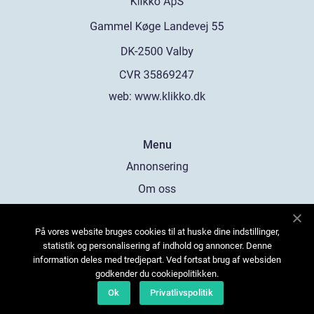
web:
www.klikko.dk
Menu
Annonsering
Om oss
Cookies
På vores website bruges cookies til at huske dine indstillinger,
Kontakta oss
statistik og personalisering af indhold og annoncer. Denne
Sitemap
information deles med tredjepart. Ved fortsat brug af websiden
godkender du cookiepolitikken.
Ok
Privatlivspolitik