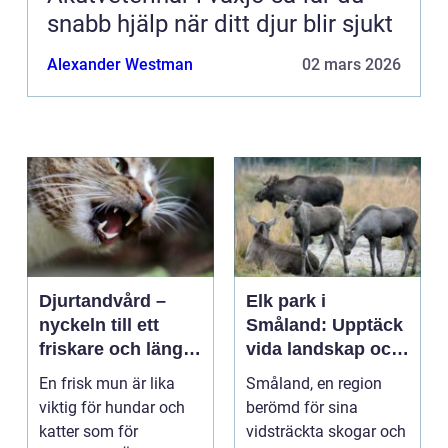
snabb hjälp när ditt djur blir sjukt
Alexander Westman
02 mars 2026
Djurtandvård –
Elk park i
nyckeln till ett
Småland: Upptäck
friskare och längre
vida landskap och
liv för hund och
majestätiska älgar
En frisk mun är lika
Småland, en region
katt
viktig för hundar och
berömd för sina
katter som för
vidsträckta skogar och