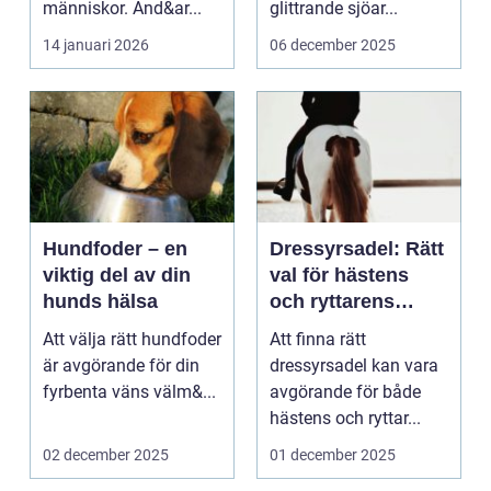
människor. Änd&ar...
glittrande sjöar...
14 januari 2026
06 december 2025
Hundfoder – en
Dressyrsadel: Rätt
viktig del av din
val för hästens
hunds hälsa
och ryttarens
perfekta balans
Att välja rätt hundfoder
Att finna rätt
är avgörande för din
dressyrsadel kan vara
fyrbenta väns välm&...
avgörande för både
hästens och ryttar...
02 december 2025
01 december 2025