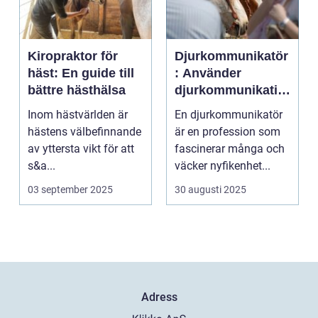
Kiropraktor för
Djurkommunikatör
häst: En guide till
: Använder
bättre hästhälsa
djurkommunikatio
n för behandling
Inom hästvärlden är
En djurkommunikatör
av djur
hästens välbefinnande
är en profession som
av yttersta vikt för att
fascinerar många och
s&a...
väcker nyfikenhet...
03 september 2025
30 augusti 2025
Adress