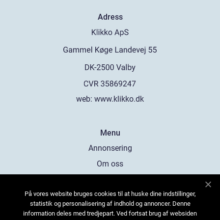
Adress
web:
www.klikko.dk
Menu
Annonsering
Om oss
Cookies
På vores website bruges cookies til at huske dine indstillinger,
Kontakta oss
statistik og personalisering af indhold og annoncer. Denne
Sitemap
information deles med tredjepart. Ved fortsat brug af websiden