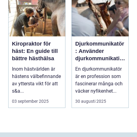
Kiropraktor för
Djurkommunikatör
häst: En guide till
: Använder
bättre hästhälsa
djurkommunikatio
n för behandling
Inom hästvärlden är
En djurkommunikatör
av djur
hästens välbefinnande
är en profession som
av yttersta vikt för att
fascinerar många och
s&a...
väcker nyfikenhet...
03 september 2025
30 augusti 2025