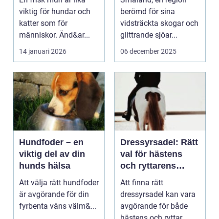
katt
viktig för hundar och
berömd för sina
katter som för
vidsträckta skogar och
människor. Änd&ar...
glittrande sjöar...
14 januari 2026
06 december 2025
Hundfoder – en
Dressyrsadel: Rätt
viktig del av din
val för hästens
hunds hälsa
och ryttarens
perfekta balans
Att välja rätt hundfoder
Att finna rätt
är avgörande för din
dressyrsadel kan vara
fyrbenta väns välm&...
avgörande för både
hästens och ryttar...