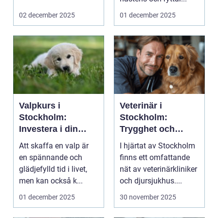
02 december 2025
01 december 2025
Valpkurs i
Veterinär i
Stockholm:
Stockholm:
Investera i din
Trygghet och
valps framtid
kvalitet för din
Att skaffa en valp är
I hjärtat av Stockholm
fyrbenta vän
en spännande och
finns ett omfattande
glädjefylld tid i livet,
nät av veterinärkliniker
men kan också k...
och djursjukhus....
01 december 2025
30 november 2025