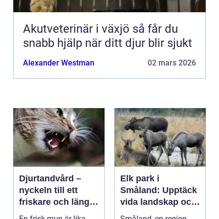
Akutveterinär i växjö så får du
snabb hjälp när ditt djur blir sjukt
Alexander Westman
02 mars 2026
Djurtandvård –
Elk park i
nyckeln till ett
Småland: Upptäck
friskare och längre
vida landskap och
liv för hund och
majestätiska älgar
En frisk mun är lika
Småland, en region