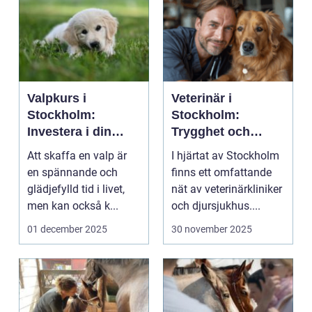
Valpkurs i
Veterinär i
Stockholm:
Stockholm:
Investera i din
Trygghet och
valps framtid
kvalitet för din
Att skaffa en valp är
I hjärtat av Stockholm
fyrbenta vän
en spännande och
finns ett omfattande
glädjefylld tid i livet,
nät av veterinärkliniker
men kan också k...
och djursjukhus....
01 december 2025
30 november 2025