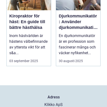
Kiropraktor för
Djurkommunikatör
häst: En guide till
: Använder
bättre hästhälsa
djurkommunikatio
n för behandling
Inom hästvärlden är
En djurkommunikatör
av djur
hästens välbefinnande
är en profession som
av yttersta vikt för att
fascinerar många och
s&a...
väcker nyfikenhet...
03 september 2025
30 augusti 2025
Adress