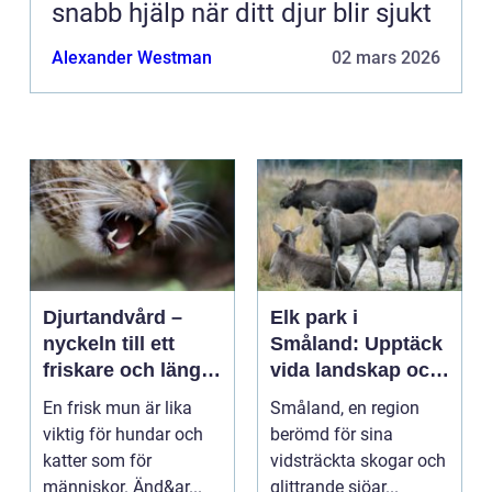
snabb hjälp när ditt djur blir sjukt
Alexander Westman
02 mars 2026
Djurtandvård –
Elk park i
nyckeln till ett
Småland: Upptäck
friskare och längre
vida landskap och
liv för hund och
majestätiska älgar
En frisk mun är lika
Småland, en region
katt
viktig för hundar och
berömd för sina
katter som för
vidsträckta skogar och
människor. Änd&ar...
glittrande sjöar...