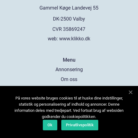
web:
www.klikko.dk
Menu
Annonsering
Om oss
Cookies
På vores website bruges cookies til at huske dine indstillinger,
Kontakta oss
statistik og personalisering af indhold og annoncer. Denne
Sitemap
information deles med tredjepart. Ved fortsat brug af websiden
godkender du cookiepolitikken.
Ok
Privatlivspolitik