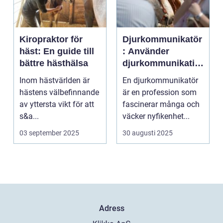
Kiropraktor för
Djurkommunikatör
häst: En guide till
: Använder
bättre hästhälsa
djurkommunikatio
n för behandling
Inom hästvärlden är
En djurkommunikatör
av djur
hästens välbefinnande
är en profession som
av yttersta vikt för att
fascinerar många och
s&a...
väcker nyfikenhet...
03 september 2025
30 augusti 2025
Adress