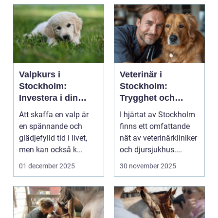
Valpkurs i
Veterinär i
Stockholm:
Stockholm:
Investera i din
Trygghet och
valps framtid
kvalitet för din
Att skaffa en valp är
I hjärtat av Stockholm
fyrbenta vän
en spännande och
finns ett omfattande
glädjefylld tid i livet,
nät av veterinärkliniker
men kan också k...
och djursjukhus....
01 december 2025
30 november 2025