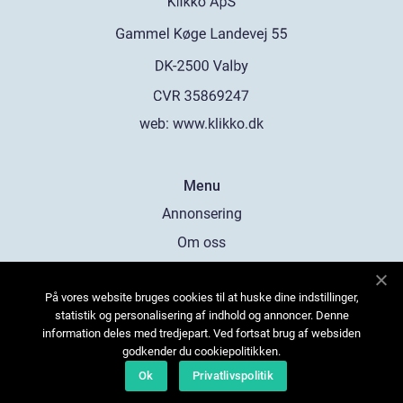
web:
www.klikko.dk
Menu
Annonsering
Om oss
Cookies
På vores website bruges cookies til at huske dine indstillinger,
Kontakta oss
statistik og personalisering af indhold og annoncer. Denne
Sitemap
information deles med tredjepart. Ved fortsat brug af websiden
godkender du cookiepolitikken.
Ok
Privatlivspolitik