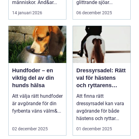
människor. Änd&ar...
glittrande sjöar...
14 januari 2026
06 december 2025
Hundfoder – en
Dressyrsadel: Rätt
viktig del av din
val för hästens
hunds hälsa
och ryttarens
perfekta balans
Att välja rätt hundfoder
Att finna rätt
är avgörande för din
dressyrsadel kan vara
fyrbenta väns välm&...
avgörande för både
hästens och ryttar...
02 december 2025
01 december 2025