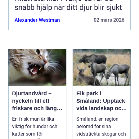
snabb hjälp när ditt djur blir sjukt
Alexander Westman
02 mars 2026
Djurtandvård –
Elk park i
nyckeln till ett
Småland: Upptäck
friskare och längre
vida landskap och
liv för hund och
majestätiska älgar
En frisk mun är lika
Småland, en region
katt
viktig för hundar och
berömd för sina
katter som för
vidsträckta skogar och