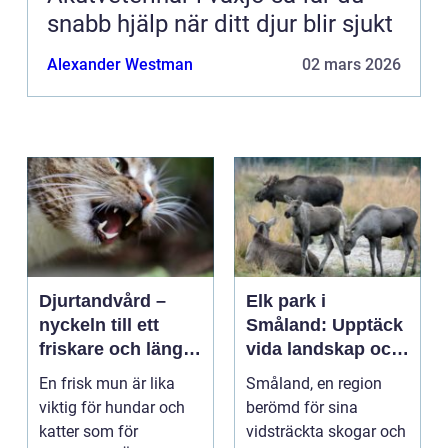
snabb hjälp när ditt djur blir sjukt
Alexander Westman
02 mars 2026
Djurtandvård –
Elk park i
nyckeln till ett
Småland: Upptäck
friskare och längre
vida landskap och
liv för hund och
majestätiska älgar
En frisk mun är lika
Småland, en region
katt
viktig för hundar och
berömd för sina
katter som för
vidsträckta skogar och