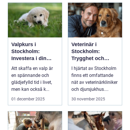
Valpkurs i
Veterinär i
Stockholm:
Stockholm:
Investera i din
Trygghet och
valps framtid
kvalitet för din
Att skaffa en valp är
I hjärtat av Stockholm
fyrbenta vän
en spännande och
finns ett omfattande
glädjefylld tid i livet,
nät av veterinärkliniker
men kan också k...
och djursjukhus....
01 december 2025
30 november 2025