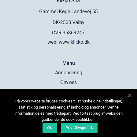
web:
www.klikko.dk
Menu
Annonsering
Om oss
Cookies
På vores website bruges cookies til at huske dine indstillinger,
Kontakta oss
statistik og personalisering af indhold og annoncer. Denne
Sitemap
information deles med tredjepart. Ved fortsat brug af websiden
godkender du cookiepolitikken.
Ok
Privatlivspolitik