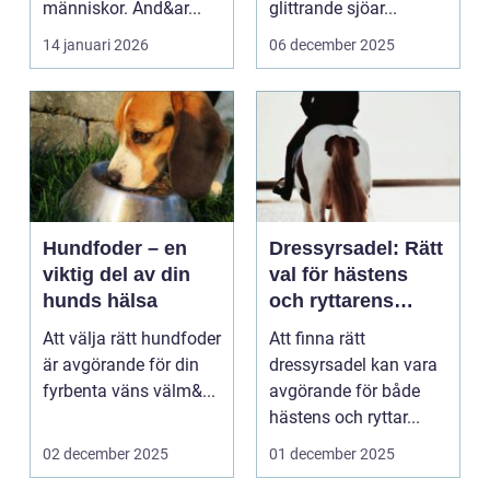
människor. Änd&ar...
glittrande sjöar...
14 januari 2026
06 december 2025
Hundfoder – en
Dressyrsadel: Rätt
viktig del av din
val för hästens
hunds hälsa
och ryttarens
perfekta balans
Att välja rätt hundfoder
Att finna rätt
är avgörande för din
dressyrsadel kan vara
fyrbenta väns välm&...
avgörande för både
hästens och ryttar...
02 december 2025
01 december 2025