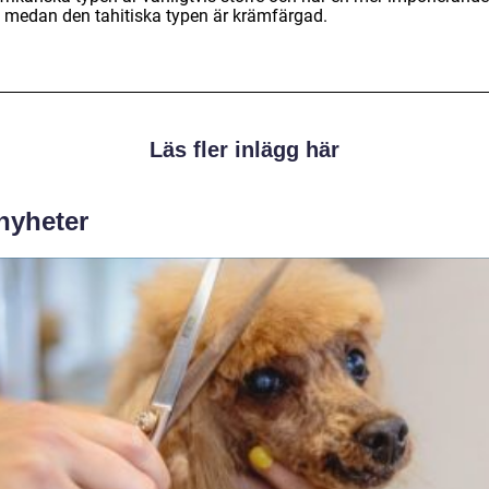
 medan den tahitiska typen är krämfärgad.
Läs fler inlägg här
 nyheter