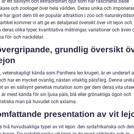
n är ett sällsynt och extraordinärt djur som har fascinerat både
skare och zoologer över hela världen. Deras unika och imponer
e har gjort dem till en populär attraktion i zoo och naturskydds
artikel kommer vi att ge en detaljerad översikt över vit lejon och
 deras olika typer, kvantitativa mätningar, variationer och även 
ka för- och nackdelar.
vergripande, grundlig översikt ö
lejon
n, vetenskapligt kända som Panthera leo krugeri, är en underart 
och har en mycket ovanlig, nästan vitaktig pälsfärg. Denna unika
tet av en sällsynt genetisk mutation som ger dem deras vita utse
n är mest kända för sin ljusa päls, blå eller grönaktiga ögon och
ristiska man på huvudet och axlarna.
mfattande presentation av vit lej
ns två huvudsakliga typer av vit lejon: den sydafrikanska och de
a typen. De sydafrikanska vit lejon är de mest välkända och är