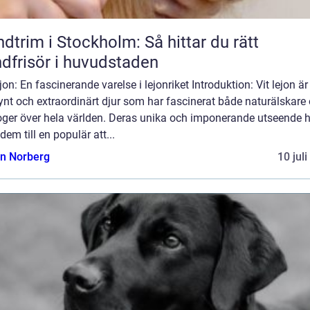
dtrim i Stockholm: Så hittar du rätt
dfrisör i huvudstaden
ejon: En fascinerande varelse i lejonriket Introduktion: Vit lejon är 
ynt och extraordinärt djur som har fascinerat både naturälskare
oger över hela världen. Deras unika och imponerande utseende 
 dem till en populär att...
n Norberg
10 jul