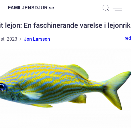
FAMILJENSDJUR.
se
it lejon: En faschinerande varelse i lejonrik
red
sti 2023
Jon Larsson