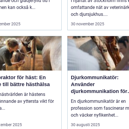
nde och glädjefylld tid i
I hjärtat av Stockholm finns 
 men kan också k...
omfattande nät av veterinärk
och djursjukhus....
ember 2025
30 november 2025
raktor för häst: En
Djurkommunikatör:
 till bättre hästhälsa
Använder
djurkommunikation för
hästvärlden är hästens
behandling av djur
innande av yttersta vikt för
En djurkommunikatör är en
...
profession som fascinerar 
och väcker nyfikenhet...
tember 2025
30 augusti 2025