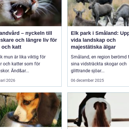
andvård – nyckeln till
Elk park i Småland: Up
riskare och längre liv för
vida landskap och
 och katt
majestätiska älgar
sk mun är lika viktig för
Småland, en region berömd 
 och katter som för
sina vidsträckta skogar och
kor. Änd&ar...
glittrande sjöar...
uari 2026
06 december 2025