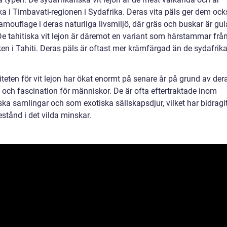
a i Timbavati-regionen i Sydafrika. Deras vita päls ger dem ock
amouflage i deras naturliga livsmiljö, där gräs och buskar är gu
De tahitiska vit lejon är däremot en variant som härstammar frå
en i Tahiti. Deras päls är oftast mer krämfärgad än de sydafrika
teten för vit lejon har ökat enormt på senare år på grund av der
 och fascination för människor. De är ofta eftertraktade inom
ka samlingar och som exotiska sällskapsdjur, vilket har bidragit t
stånd i det vilda minskar.