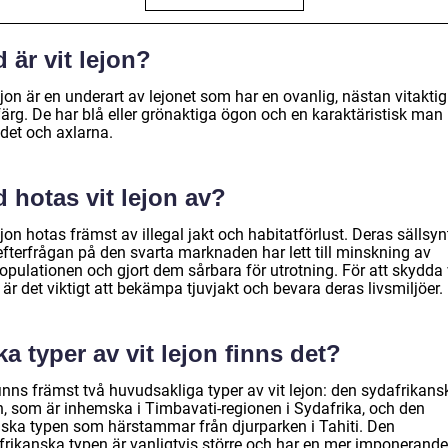
 är vit lejon?
ejon är en underart av lejonet som har en ovanlig, nästan vitaktig
färg. De har blå eller grönaktiga ögon och en karaktäristisk man
det och axlarna.
 hotas vit lejon av?
ejon hotas främst av illegal jakt och habitatförlust. Deras sällsyn
efterfrågan på den svarta marknaden har lett till minskning av
opulationen och gjort dem sårbara för utrotning. För att skydda 
 är det viktigt att bekämpa tjuvjakt och bevara deras livsmiljöer.
ka typer av vit lejon finns det?
inns främst två huvudsakliga typer av vit lejon: den sydafrikans
n, som är inhemska i Timbavati-regionen i Sydafrika, och den
tiska typen som härstammar från djurparken i Tahiti. Den
frikanska typen är vanligtvis större och har en mer imponerande