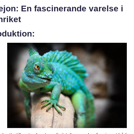
lejon: En fascinerande varelse i
nriket
oduktion: