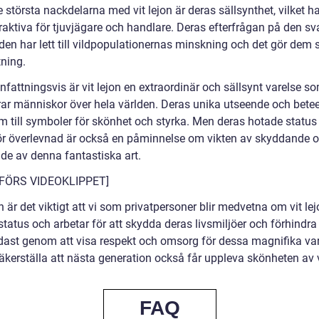
 största nackdelarna med vit lejon är deras sällsynthet, vilket ha
raktiva för tjuvjägare och handlare. Deras efterfrågan på den sv
en har lett till vildpopulationernas minskning och det gör dem 
tning.
attningsvis är vit lejon en extraordinär och sällsynt varelse s
rar människor över hela världen. Deras unika utseende och bete
em till symboler för skönhet och styrka. Men deras hotade status
r överlevnad är också en påminnelse om vikten av skyddande 
de av denna fantastiska art.
NFÖRS VIDEOKLIPPET]
n är det viktigt att vi som privatpersoner blir medvetna om vit le
tatus och arbetar för att skydda deras livsmiljöer och förhindra 
ndast genom att visa respekt och omsorg för dessa magnifika var
äkerställa att nästa generation också får uppleva skönheten av v
FAQ