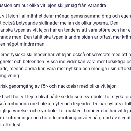
ssion om hur olika vit lejon skiljer sig från varandra
tt vit lejon i allmänhet delar många gemensamma drag och egen
et också betydande skillnader mellan de olika typerna. Den
anska typen av vit lejon har en tendens att vara större och har 
ande man. Den tahitiska typen å andra sidan är oftast mer kr
 en något mindre man.
eras fysiska skillnader har vit lejon också observerats med att h
igheter och beteenden. Vissa individer kan vara mer försiktiga o
rade, medan andra kan vara mer nyfikna och modiga i sin utfors
omgivning.
orisk genomgång av för- och nackdelar med olika vit lejon
kt sett har vit lejon blivit både sedda som symboler för styrka o
så förbundna med olika myter och legender. De har hyllats i fol
gliga varelser och symboler för makten. I modern tid har vit lej
inför utmaningar och hotade utrotningsnivåer på grund av illegal
tatförlust.