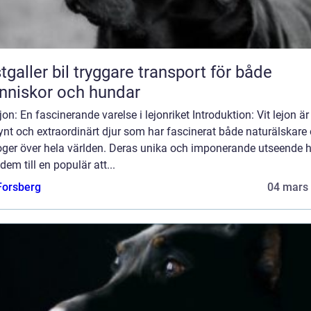
 bil tryggare transport för både
niskor och hundar
ejon: En fascinerande varelse i lejonriket Introduktion: Vit lejon är 
ynt och extraordinärt djur som har fascinerat både naturälskare
oger över hela världen. Deras unika och imponerande utseende 
 dem till en populär att...
 Forsberg
04 mars