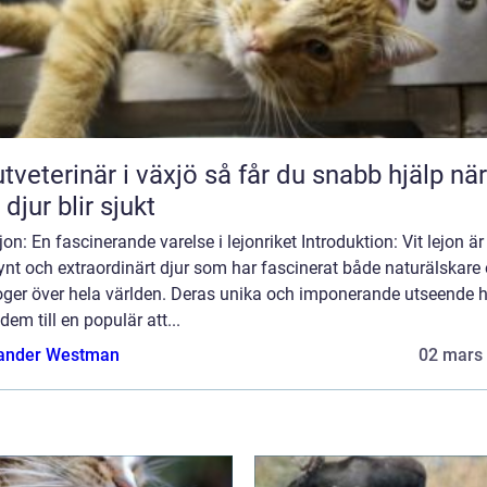
erinär i växjö så får du snabb hjälp när
 djur blir sjukt
ejon: En fascinerande varelse i lejonriket Introduktion: Vit lejon är 
ynt och extraordinärt djur som har fascinerat både naturälskare
oger över hela världen. Deras unika och imponerande utseende 
 dem till en populär att...
ander Westman
02 mars