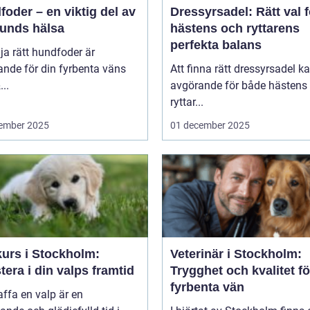
oder – en viktig del av
Dressyrsadel: Rätt val f
hunds hälsa
hästens och ryttarens
perfekta balans
lja rätt hundfoder är
nde för din fyrbenta väns
Att finna rätt dressyrsadel k
..
avgörande för både hästens
ryttar...
ember 2025
01 december 2025
kurs i Stockholm:
Veterinär i Stockholm:
tera i din valps framtid
Trygghet och kvalitet fö
fyrbenta vän
affa en valp är en