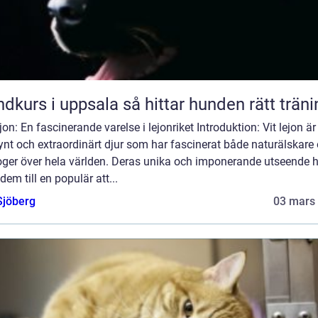
Hundkurs i uppsala så hittar hunden rätt trä
ejon: En fascinerande varelse i lejonriket Introduktion: Vit lejon är 
ynt och extraordinärt djur som har fascinerat både naturälskare
oger över hela världen. Deras unika och imponerande utseende 
 dem till en populär att...
Sjöberg
03 mars