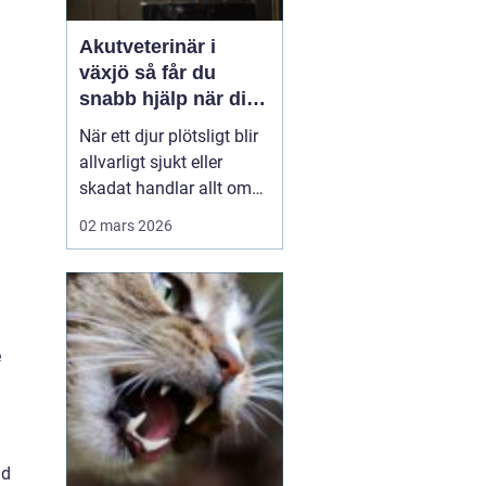
Akutveterinär i
växjö så får du
snabb hjälp när ditt
djur blir sjukt
När ett djur plötsligt blir
allvarligt sjukt eller
skadat handlar allt om
minuter. Många
02 mars 2026
djurägare står
handfallna första
gången en olycka
händer: Vem ska
kontaktas? Vad är
e
verkligen akut? Hur kan
man hjälpa sitt djur på
vägen in till kliniken? I
Väx...
ad