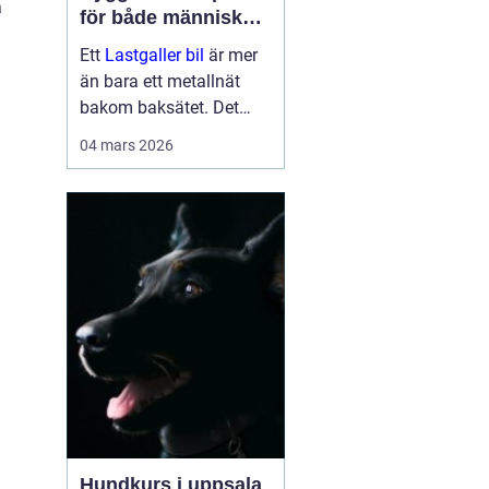
a
för både människor
och hundar
Ett
Lastgaller bil
är mer
än bara ett metallnät
bakom baksätet. Det
fungerar som en
04 mars 2026
säkerhetsbarriär som
skyddar både förare,
passagerare och djur vid
kraftiga inbromsningar
eller kollis...
Hundkurs i uppsala