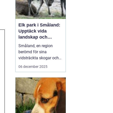
Elk park i Småland:
Upptäck vida
landskap och
majestätiska älgar
Småland, en region
berömd för sina
vidsträckta skogar och
glittrande sjöar, har mer
06 december 2025
att erbjuda än bara sin
natursköna skönhet. Här
väntar en speciell
upplevelse för dem som
vill se älgar i...