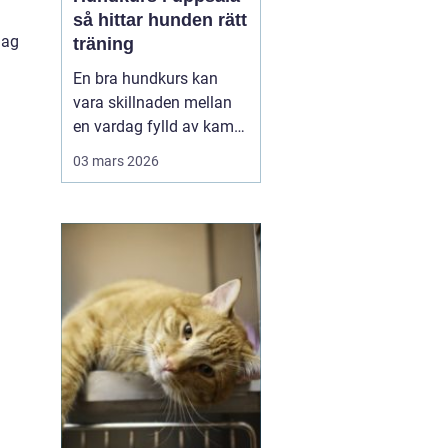
så hittar hunden rätt
lag
träning
En bra hundkurs kan
vara skillnaden mellan
en vardag fylld av kamp
i kopplet och en följsam,
03 mars 2026
trygg hund som går att
lita på i fler situationer.
För många hundägare i
Uppsala handlar valet av
kurs inte bara om att
lära några kommandon,
utan om att byg...