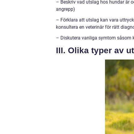
– Beskriv vad utslag hos hundar är oc
angrepp)
– Förklara att utslag kan vara uttryck
konsultera en veterinär för rätt diag
– Diskutera vanliga symtom såsom k
III. Olika typer av 