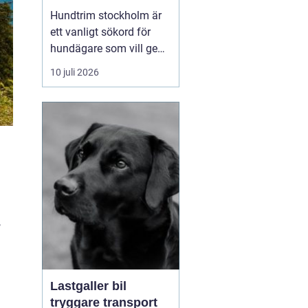
huvudstaden
Hundtrim stockholm är
ett vanligt sökord för
hundägare som vill ge
sin hund professionell
10 juli 2026
pälsvård i en trygg miljö.
I en storstad som
Stockholm kan utbudet
kännas överväldigande,
men med rätt k...
,
Lastgaller bil
tryggare transport