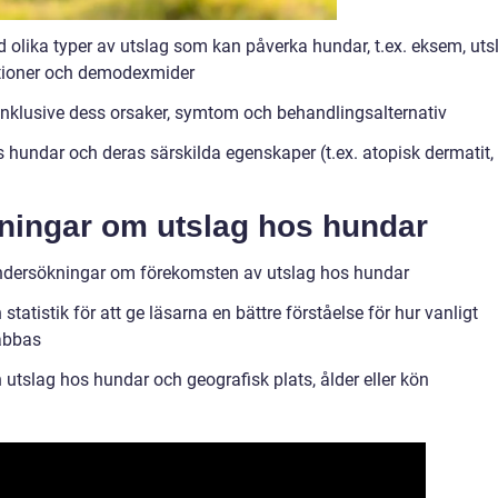
 olika typer av utslag som kan påverka hundar, t.ex. eksem, uts
ktioner och demodexmider
j, inklusive dess orsaker, symtom och behandlingsalternativ
 hundar och deras särskilda egenskaper (t.ex. atopisk dermatit,
ätningar om utslag hos hundar
undersökningar om förekomsten av utslag hos hundar
atistik för att ge läsarna en bättre förståelse för hur vanligt
rabbas
tslag hos hundar och geografisk plats, ålder eller kön