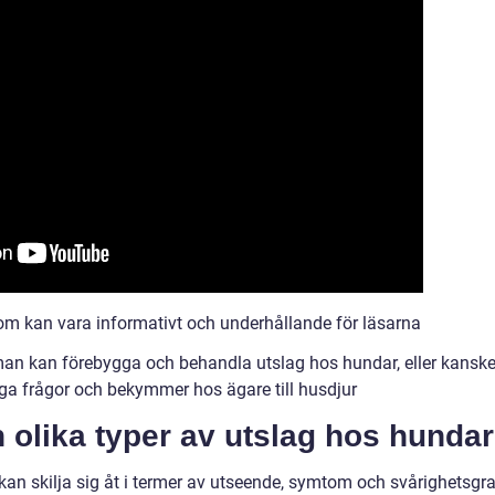
som kan vara informativt och underhållande för läsarna
man kan förebygga och behandla utslag hos hundar, eller kansk
iga frågor och bekymmer hos ägare till husdjur
n olika typer av utslag hos hundar
 kan skilja sig åt i termer av utseende, symtom och svårighetsgr