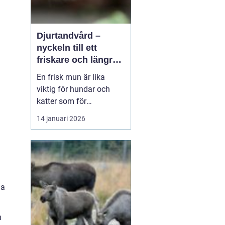
Djurtandvård –
nyckeln till ett
friskare och längre
liv för hund och katt
En frisk mun är lika
viktig för hundar och
katter som för
människor. Ändå
14 januari 2026
hamnar tänderna ofta
långt ner på
attgöralistan när man
lever vardagsliv med sitt
djur. Fokus ligger gärna
p&arin...
na
n