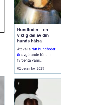
Hundfoder – en
viktig del av din
hunds hälsa
Att välja
rätt hundfoder
är
avgörande för din
fyrbenta väns
välmående. En
02 december 2025
hälsosam och
balanserad ...