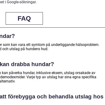
et i Google-sökningar.
FAQ
undar?
er som kan vara ett symtom på underliggande hälsoproblem.
ad och utslag på hundens hud.
g kan drabba hundar?
om kan påverka hundar, inklusive eksem, utslag orsakade av
 demodexmider. Varje typ av utslag har sina egna specifika
lternativ.
 att förebygga och behandla utslag hos