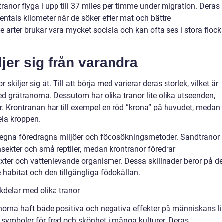
ranor flyga i upp till 37 miles per timme under migration. Deras
sentals kilometer när de söker efter mat och bättre
 arter brukar vara mycket sociala och kan ofta ses i stora flock
ljer sig från varandra
r skiljer sig åt. Till att börja med varierar deras storlek, vilket är
 gråtranorna. Dessutom har olika tranor lite olika utseenden,
r. Krontranan har till exempel en röd ”krona” på huvudet, medan
ela kroppen.
a egna föredragna miljöer och födosökningsmetoder. Sandtranor
nsekter och små reptiler, medan krontranor föredrar
ter och vattenlevande organismer. Dessa skillnader beror på d
e habitat och den tillgängliga födokällan.
kdelar med olika tranor
 tranorna haft både positiva och negativa effekter på människans li
ga symboler för fred och skönhet i många kulturer. Deras