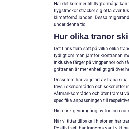
När det kommer till flygförmåga kan t
flygsträckor sträcker sig ofta över tu
klimatförhållanden. Dessa migrerande
under denna tid.
Hur olika tranor ski
Det finns flera sätt på vilka olika trano
tydligt om man jämför krontranan med
inklusive färger på vingpennor och tå
gråtranan är mer enhetligt grå över h
Dessutom har varje art av trana sin
trivs i ökenområden och söker efter i
våtmarksområden och äter främst väx
specifika anpassningen till respektiv
Historisk genomgång av för- och nac
När vi tittar tillbaka i historien har
Positivt sett har tranorna varit vikti