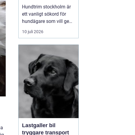
huvudstaden
Hundtrim stockholm är
ett vanligt sökord för
hundägare som vill ge
sin hund professionell
10 juli 2026
pälsvård i en trygg miljö.
I en storstad som
Stockholm kan utbudet
kännas överväldigande,
men med rätt k...
Lastgaller bil
na
tryggare transport
ig