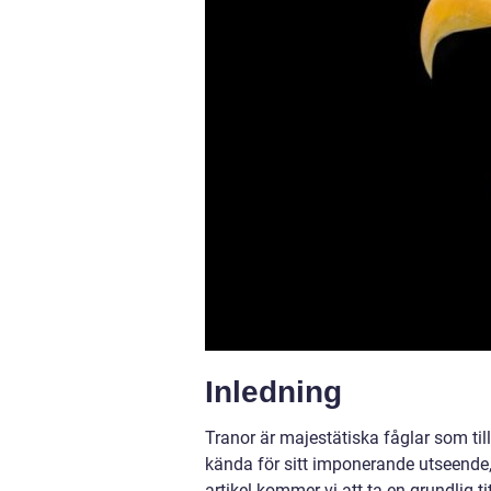
Inledning
Tranor är majestätiska fåglar som til
kända för sitt imponerande utseende,
artikel kommer vi att ta en grundlig ti