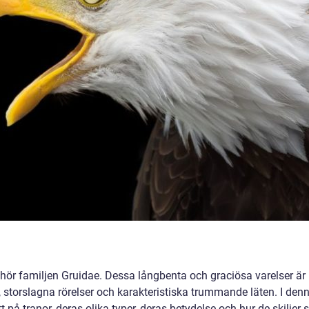
lhör familjen Gruidae. Dessa långbenta och graciösa varelser är
 storslagna rörelser och karakteristiska trummande läten. I den
tt på tranor, deras olika typer, deras betydelse och hur de skiljer s