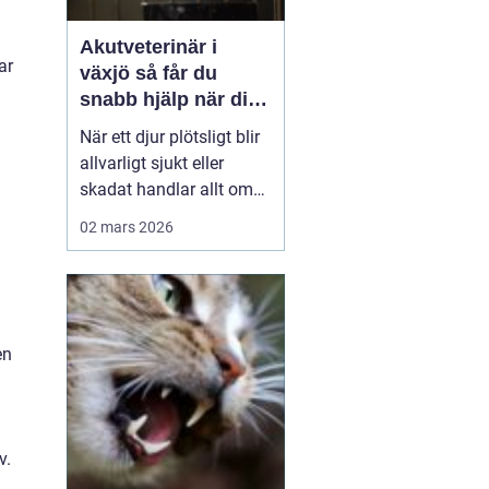
Akutveterinär i
ar
växjö så får du
snabb hjälp när ditt
djur blir sjukt
När ett djur plötsligt blir
allvarligt sjukt eller
skadat handlar allt om
minuter. Många
02 mars 2026
djurägare står
handfallna första
gången en olycka
händer: Vem ska
kontaktas? Vad är
en
verkligen akut? Hur kan
man hjälpa sitt djur på
vägen in till kliniken? I
Väx...
v.