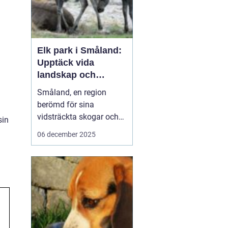
Elk park i Småland:
Upptäck vida
landskap och
majestätiska älgar
Småland, en region
berömd för sina
vidsträckta skogar och
sin
glittrande sjöar, har mer
06 december 2025
att erbjuda än bara sin
natursköna skönhet. Här
väntar en speciell
upplevelse för dem som
vill se älgar i...