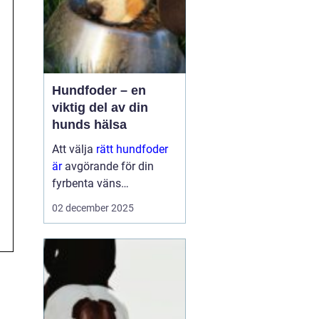
Hundfoder – en
viktig del av din
hunds hälsa
Att välja
rätt hundfoder
är
avgörande för din
fyrbenta väns
välmående. En
02 december 2025
hälsosam och
balanserad ...