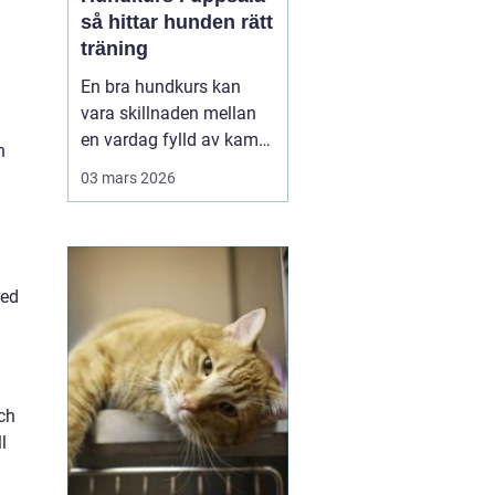
så hittar hunden rätt
träning
En bra hundkurs kan
vara skillnaden mellan
en vardag fylld av kamp
h
i kopplet och en följsam,
03 mars 2026
trygg hund som går att
lita på i fler situationer.
För många hundägare i
Uppsala handlar valet av
red
kurs inte bara om att
lära några kommandon,
utan om att byg...
ch
l