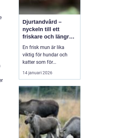
e
Djurtandvård –
nyckeln till ett
friskare och längre
liv för hund och katt
En frisk mun är lika
viktig för hundar och
katter som för
a
människor. Ändå
14 januari 2026
hamnar tänderna ofta
er
långt ner på
attgöralistan när man
lever vardagsliv med sitt
djur. Fokus ligger gärna
p&arin...