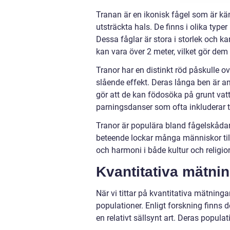
Tranan är en ikonisk fågel som är kän
utsträckta hals. De finns i olika type
Dessa fåglar är stora i storlek och k
kan vara över 2 meter, vilket gör dem 
Tranor har en distinkt röd påskulle o
slående effekt. Deras långa ben är 
gör att de kan födosöka på grunt vat
parningsdanser som ofta inkluderar 
Tranor är populära bland fågelskådar
beteende lockar många människor till
och harmoni i både kultur och religi
Kvantitativa mätni
När vi tittar på kvantitativa mätning
populationer. Enligt forskning finns de
en relativt sällsynt art. Deras popul