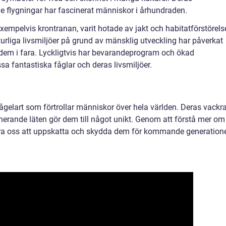
 flygningar har fascinerat människor i århundraden.
xempelvis krontranan, varit hotade av jakt och habitatförstörels
turliga livsmiljöer på grund av mänsklig utveckling har påverkat
 dem i fara. Lyckligtvis har bevarandeprogram och ökad
sa fantastiska fåglar och deras livsmiljöer.
ågelart som förtrollar människor över hela världen. Deras vackr
nerande läten gör dem till något unikt. Genom att förstå mer om
 lära oss att uppskatta och skydda dem för kommande generation