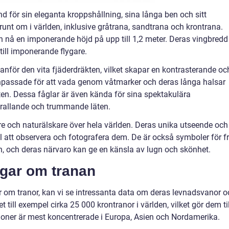
d för sin eleganta kroppshållning, sina långa ben och sitt
r runt om i världen, inklusive gråtrana, sandtrana och krontrana.
an nå en imponerande höjd på upp till 1,2 meter. Deras vingbredd
till imponerande flygare.
vanför den vita fjäderdräkten, vilket skapar en kontrasterande oc
anpassade för att vada genom våtmarker och deras långa halsar
ten. Dessa fåglar är även kända för sina spektakulära
trallande och trummande läten.
e och naturälskare över hela världen. Deras unika utseende och
 att observera och fotografera dem. De är också symboler för f
on, och deras närvaro kan ge en känsla av lugn och skönhet.
ngar om tranan
ar om tranor, kan vi se intressanta data om deras levnadsvanor o
t till exempel cirka 25 000 krontranor i världen, vilket gör dem til
ationer är mest koncentrerade i Europa, Asien och Nordamerika.