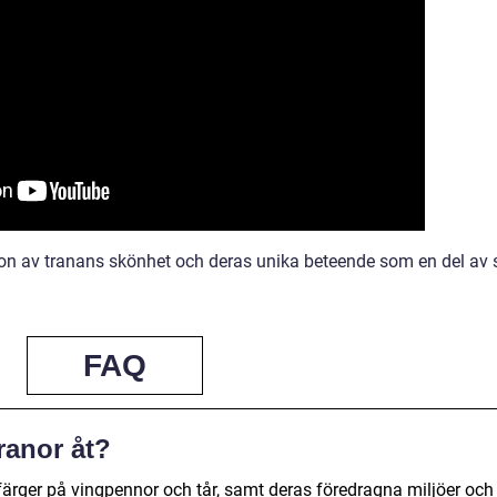
ion av tranans skönhet och deras unika beteende som en del av 
FAQ
tranor åt?
ek, färger på vingpennor och tår, samt deras föredragna miljöer och