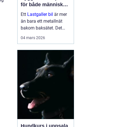
för både människor
och hundar
Ett
Lastgaller bil
är mer
än bara ett metallnät
bakom baksätet. Det
fungerar som en
04 mars 2026
säkerhetsbarriär som
skyddar både förare,
passagerare och djur vid
kraftiga inbromsningar
eller kollis...
Hundkurs i uppsala