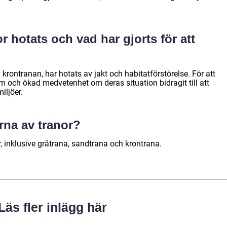
or hotats och vad har gjorts för att
krontranan, har hotats av jakt och habitatförstörelse. För att
och ökad medvetenhet om deras situation bidragit till att
iljöer.
erna av tranor?
or, inklusive gråtrana, sandtrana och krontrana.
Läs fler inlägg här