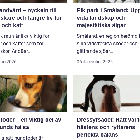
andvård – nyckeln till
Elk park i Småland: Up
riskare och längre liv för
vida landskap och
 och katt
majestätiska älgar
sk mun är lika viktig för
Småland, en region berömd 
 och katter som för
sina vidsträckta skogar och
kor. Änd&ar...
glittrande sjöar...
uari 2026
06 december 2025
oder – en viktig del av
Dressyrsadel: Rätt val f
hunds hälsa
hästens och ryttarens
perfekta balans
lja rätt hundfoder är