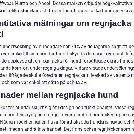
fwear, Hurtta och Ancol. Dessa märken erbjuder högkvalitativa
or i olika storlekar och färger för att passa olika hundraser och s
ntitativa mätningar om regnjacka
d
en undersökning av hundägare har 74% av deltagarna sagt att de
 regnjacka till sina hundar för att skydda dem mot regn och blå
t de upplevde att en regnjacka för hund förbättrade deras hunds
pande komfort under regniga dagar. Vidare visade undersökninge
e tillfrågade skulle föredra en regnjacka tillverkad av vattentätt
 och som var enkel att sätta på och ta av.
llnader mellan regnjacka hund
or för hundar skiljer sig åt i design och funktionalitet. Vissa re
hela hundens rygg och mage, medan andra bara täcker toppen a
 Några modeller har en huva för att skydda hundens huvud och 
gnet, medan andra inte har det. Det finns också regnjackor som h