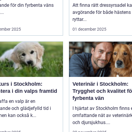
nde för din fyrbenta väns
Att finna rätt dressyrsadel k
..
avgörande för både hästens
ryttar...
ember 2025
01 december 2025
kurs i Stockholm:
Veterinär i Stockholm:
tera i din valps framtid
Trygghet och kvalitet fö
fyrbenta vän
affa en valp är en
nde och glädjefylld tid i
I hjärtat av Stockholm finns 
 men kan också k...
omfattande nät av veterinärk
och djursjukhus....