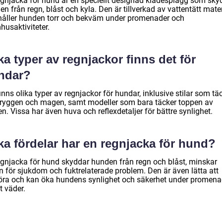
egnjacka för hund är en speciellt designad klädesplagg som sky
n från regn, blåst och kyla. Den är tillverkad av vattentätt mater
håller hunden torr och bekväm under promenader och
husaktiviteter.
ka typer av regnjackor finns det för
ndar?
inns olika typer av regnjackor för hundar, inklusive stilar som tä
 ryggen och magen, samt modeller som bara täcker toppen av
n. Vissa har även huva och reflexdetaljer för bättre synlighet.
ka fördelar har en regnjacka för hund?
egnjacka för hund skyddar hunden från regn och blåst, minskar
n för sjukdom och fuktrelaterade problem. Den är även lätta att
öra och kan öka hundens synlighet och säkerhet under promenad
t väder.