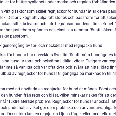
taljer för bättre synlighet under mörka och regniga förhållanden
n viktig faktor som skiljer regnjackor för hundar åt är deras pa
lek. Det är viktigt att välja rätt storlek och passform för att säke
njackan sitter bekvämt och inte begränsar hundens rörelsefrihet.
kor har justerbara spännen och elastiska remmar för att säkerstä
 säker passform.
sk genomgång av för- och nackdelar med regnjacka hund
kor för hundar har utvecklats över tid för att möta hundägares 
a sina husdjur torra och bekväma i dåligt väder. Tidigare var reg
ar inte så vanliga och var ofta dyra och svåra att hitta. Idag fin
t utbud av regnjackor för hundar tillgängliga på marknaden till r
rna med att använda en regnjacka för hund är många. Först och
den hunden från regn och blåst, vilket minskar risken för att den
er får fuktrelaterade problem. Regnjackor för hundar är också lätt
 och underhålla, vilket gör dem praktiska och användarvänliga f
re. Dessutom kan en regnjacka i ljusa färger eller med reflexdet