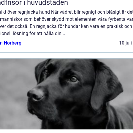
dfrisör i huvudstaden
ikt över regnjacka hund När vädret blir regnigt och blåsigt är det
 människor som behöver skydd mot elementen våra fyrbenta vä
er det också. En regnjacka för hundar kan vara en praktisk och
ionell lösning för att hålla din...
n Norberg
10 jul