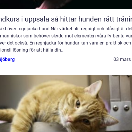
Hundkurs i uppsala så hittar hunden rätt trä
ikt över regnjacka hund När vädret blir regnigt och blåsigt är det
 människor som behöver skydd mot elementen våra fyrbenta vä
er det också. En regnjacka för hundar kan vara en praktisk och
ionell lösning för att hålla din...
Sjöberg
03 mars