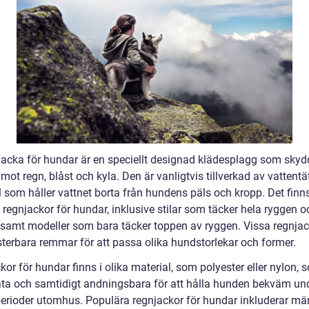
jacka för hundar är en speciellt designad klädesplagg som skyd
ot regn, blåst och kyla. Den är vanligtvis tillverkad av vattentä
 som håller vattnet borta från hundens päls och kropp. Det finns
 regnjackor för hundar, inklusive stilar som täcker hela ryggen o
samt modeller som bara täcker toppen av ryggen. Vissa regnjac
sterbara remmar för att passa olika hundstorlekar och former.
or för hundar finns i olika material, som polyester eller nylon, 
äta och samtidigt andningsbara för att hålla hunden bekväm un
perioder utomhus. Populära regnjackor för hundar inkluderar mä