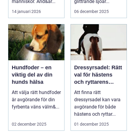
människor. Änd&ar...
glittrande sjöar...
14 januari 2026
06 december 2025
Hundfoder – en
Dressyrsadel: Rätt
viktig del av din
val för hästens
hunds hälsa
och ryttarens
perfekta balans
Att välja rätt hundfoder
Att finna rätt
är avgörande för din
dressyrsadel kan vara
fyrbenta väns välm&...
avgörande för både
hästens och ryttar...
02 december 2025
01 december 2025