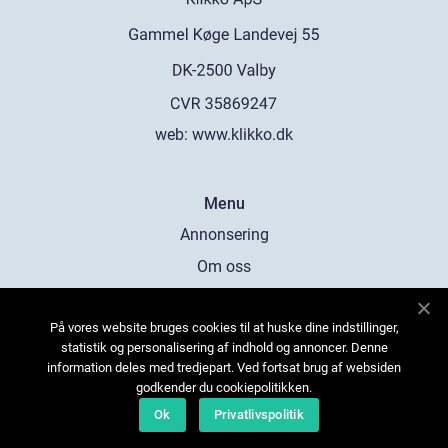
web:
www.klikko.dk
Menu
Annonsering
Om oss
Cookies
På vores website bruges cookies til at huske dine indstillinger,
Kontakta oss
statistik og personalisering af indhold og annoncer. Denne
Sitemap
information deles med tredjepart. Ved fortsat brug af websiden
godkender du cookiepolitikken.
Ok
Privatlivspolitik