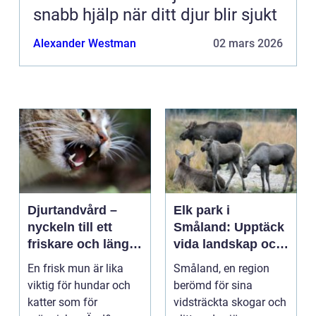
snabb hjälp när ditt djur blir sjukt
Alexander Westman
02 mars 2026
Djurtandvård –
Elk park i
nyckeln till ett
Småland: Upptäck
friskare och längre
vida landskap och
liv för hund och
majestätiska älgar
En frisk mun är lika
Småland, en region
katt
viktig för hundar och
berömd för sina
katter som för
vidsträckta skogar och