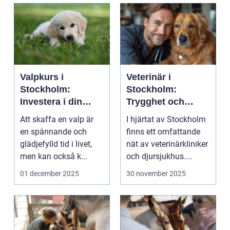
Valpkurs i
Veterinär i
Stockholm:
Stockholm:
Investera i din
Trygghet och
valps framtid
kvalitet för din
Att skaffa en valp är
I hjärtat av Stockholm
fyrbenta vän
en spännande och
finns ett omfattande
glädjefylld tid i livet,
nät av veterinärkliniker
men kan också k...
och djursjukhus....
01 december 2025
30 november 2025