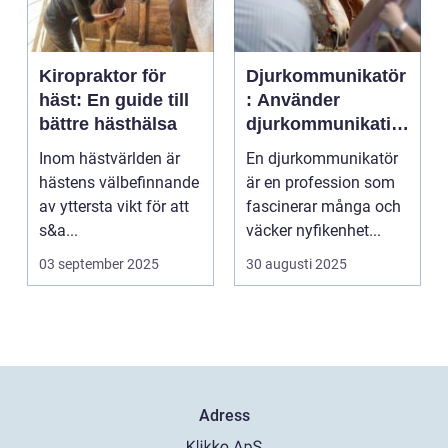
Kiropraktor för
Djurkommunikatör
häst: En guide till
: Använder
bättre hästhälsa
djurkommunikatio
n för behandling
Inom hästvärlden är
En djurkommunikatör
av djur
hästens välbefinnande
är en profession som
av yttersta vikt för att
fascinerar många och
s&a...
väcker nyfikenhet...
03 september 2025
30 augusti 2025
Adress