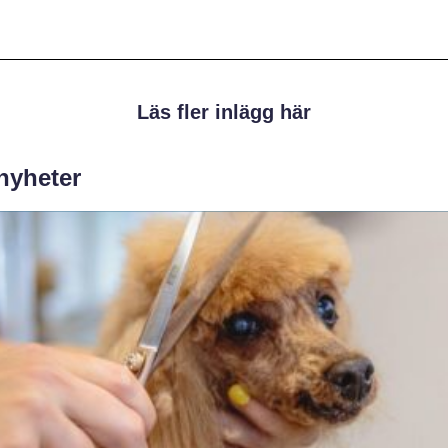
Läs fler inlägg här
 nyheter