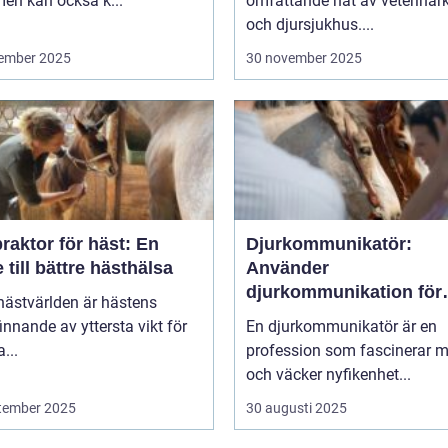
 men kan också k...
omfattande nät av veterinärk
och djursjukhus....
ember 2025
30 november 2025
raktor för häst: En
Djurkommunikatör:
 till bättre hästhälsa
Använder
djurkommunikation för
hästvärlden är hästens
behandling av djur
innande av yttersta vikt för
En djurkommunikatör är en
...
profession som fascinerar 
och väcker nyfikenhet...
tember 2025
30 augusti 2025