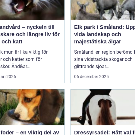
andvård – nyckeln till
Elk park i Småland: Up
riskare och längre liv för
vida landskap och
 och katt
majestätiska älgar
sk mun är lika viktig för
Småland, en region berömd 
 och katter som för
sina vidsträckta skogar och
kor. Änd&ar...
glittrande sjöar...
uari 2026
06 december 2025
oder – en viktig del av
Dressyrsadel: Rätt val f