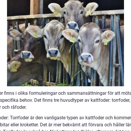
er finns i olika formuleringar och sammansättningar för att möt
specifika behov. Det finns tre huvudtyper av kattfoder: torrfoder,
 och råfoder.
foder: Torrfoder är den vanligaste typen av kattfoder och kommer
itar eller kroketter. Det är mer bekvämt att förvara och håller l