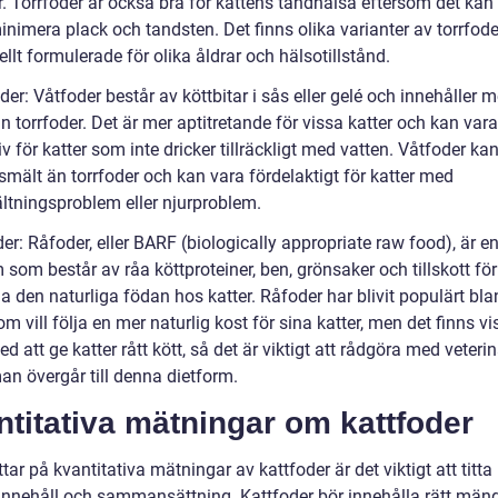
r. Torrfoder är också bra för kattens tandhälsa eftersom det kan
 minimera plack och tandsten. Det finns olika varianter av torrfo
ellt formulerade för olika åldrar och hälsotillstånd.
der: Våtfoder består av köttbitar i sås eller gelé och innehåller m
n torrfoder. Det är mer aptitretande för vissa katter och kan vara
iv för katter som inte dricker tillräckligt med vatten. Våtfoder ka
smält än torrfoder och kan vara fördelaktigt för katter med
tningsproblem eller njurproblem.
er: Råfoder, eller BARF (biologically appropriate raw food), är e
 som består av råa köttproteiner, ben, grönsaker och tillskott för
na den naturliga födan hos katter. Råfoder har blivit populärt bl
m vill följa en mer naturlig kost för sina katter, men det finns vi
ed att ge katter rått kött, så det är viktigt att rådgöra med veteri
an övergår till denna dietform.
titativa mätningar om kattfoder
ittar på kvantitativa mätningar av kattfoder är det viktigt att titta
innehåll och sammansättning. Kattfoder bör innehålla rätt män