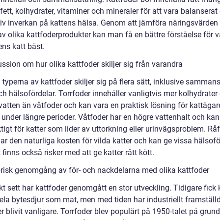
 fett, kolhydrater, vitaminer och mineraler för att vara balanserat
tiv inverkan på kattens hälsa. Genom att jämföra näringsvärden
av olika kattfoderprodukter kan man få en bättre förståelse för
ns katt bäst.
ssion om hur olika kattfoder skiljer sig från varandra
 typerna av kattfoder skiljer sig på flera sätt, inklusive sammans
ch hälsofördelar. Torrfoder innehåller vanligtvis mer kolhydrater
vatten än våtfoder och kan vara en praktisk lösning för kattäga
 under längre perioder. Våtfoder har en högre vattenhalt och kan
tigt för katter som lider av uttorkning eller urinvägsproblem. Rå
nar den naturliga kosten för vilda katter och kan ge vissa hälsofö
finns också risker med att ge katter rått kött.
orisk genomgång av för- och nackdelarna med olika kattfoder
kt sett har kattfoder genomgått en stor utveckling. Tidigare fick 
hela bytesdjur som mat, men med tiden har industriellt framställ
r blivit vanligare. Torrfoder blev populärt på 1950-talet på grun