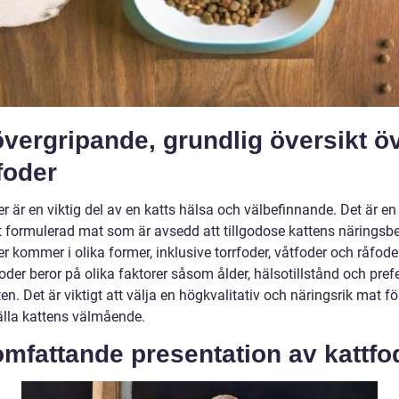
vergripande, grundlig översikt ö
foder
r är en viktig del av en katts hälsa och välbefinnande. Det är en
lt formulerad mat som är avsedd att tillgodose kattens näringsb
r kommer i olika former, inklusive torrfoder, våtfoder och råfoder
oder beror på olika faktorer såsom ålder, hälsotillstånd och pref
en. Det är viktigt att välja en högkvalitativ och näringsrik mat fö
älla kattens välmående.
mfattande presentation av kattfo