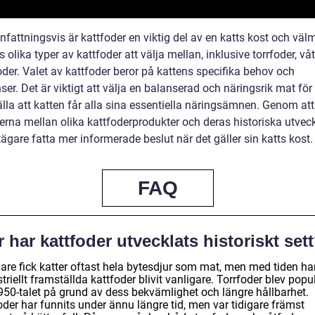
attningsvis är kattfoder en viktig del av en katts kost och väl
s olika typer av kattfoder att välja mellan, inklusive torrfoder, vå
der. Valet av kattfoder beror på kattens specifika behov och
ser. Det är viktigt att välja en balanserad och näringsrik mat för 
lla att katten får alla sina essentiella näringsämnen. Genom att
derna mellan olika kattfoderprodukter och deras historiska utvec
ägare fatta mer informerade beslut när det gäller sin katts kost.
FAQ
 har kattfoder utvecklats historiskt set
gare fick katter oftast hela bytesdjur som mat, men med tiden ha
triellt framställda kattfoder blivit vanligare. Torrfoder blev popu
950-talet på grund av dess bekvämlighet och längre hållbarhet.
der har funnits under ännu längre tid, men var tidigare främst