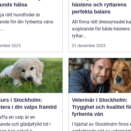
hunds hälsa
hästens och ryttarens
perfekta balans
lja rätt hundfoder är
nde för din fyrbenta väns
Att finna rätt dressyrsadel k
..
avgörande för både hästens
ryttar...
ember 2025
01 december 2025
kurs i Stockholm:
Veterinär i Stockholm:
tera i din valps framtid
Trygghet och kvalitet fö
fyrbenta vän
affa en valp är en
nde och glädjefylld tid i
I hjärtat av Stockholm finns 