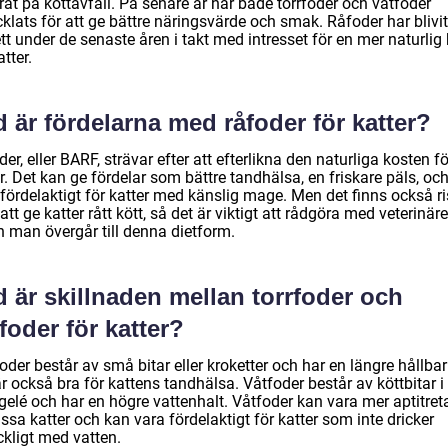
at på köttavfall. På senare år har både torrfoder och våtfoder
klats för att ge bättre näringsvärde och smak. Råfoder har blivi
tt under de senaste åren i takt med intresset för en mer naturlig
atter.
 är fördelarna med råfoder för katter?
er, eller BARF, strävar efter att efterlikna den naturliga kosten fö
r. Det kan ge fördelar som bättre tandhälsa, en friskare päls, oc
fördelaktigt för katter med känslig mage. Men det finns också ri
tt ge katter rått kött, så det är viktigt att rådgöra med veterinär
n man övergår till denna dietform.
 är skillnaden mellan torrfoder och
foder för katter?
oder består av små bitar eller kroketter och har en längre hållbar
r också bra för kattens tandhälsa. Våtfoder består av köttbitar i
 gelé och har en högre vattenhalt. Våtfoder kan vara mer aptitre
issa katter och kan vara fördelaktigt för katter som inte dricker
äckligt med vatten.