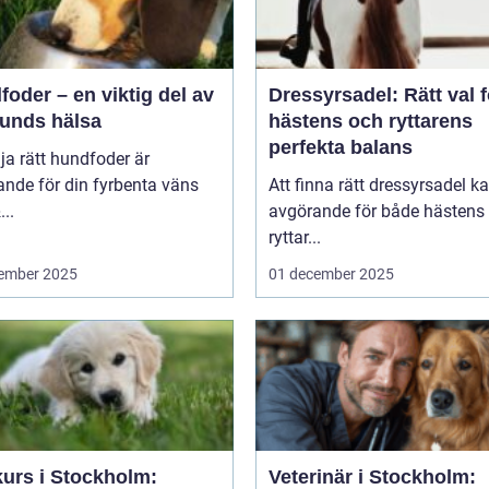
oder – en viktig del av
Dressyrsadel: Rätt val f
hunds hälsa
hästens och ryttarens
perfekta balans
lja rätt hundfoder är
nde för din fyrbenta väns
Att finna rätt dressyrsadel k
..
avgörande för både hästens
ryttar...
ember 2025
01 december 2025
kurs i Stockholm:
Veterinär i Stockholm: