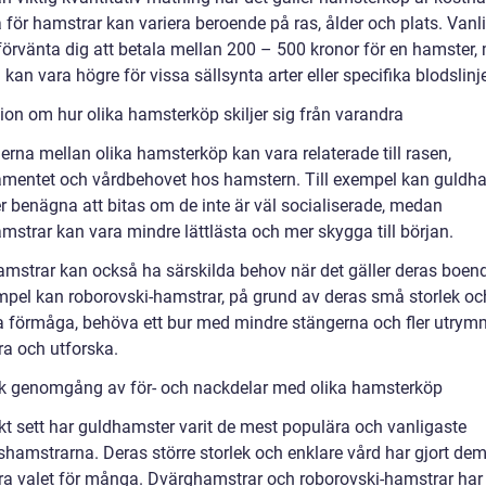
 för hamstrar kan variera beroende på ras, ålder och plats. Vanli
förvänta dig att betala mellan 200 – 500 kronor för en hamster,
 kan vara högre för vissa sällsynta arter eller specifika blodslinje
ion om hur olika hamsterköp skiljer sig från varandra
erna mellan olika hamsterköp kan vara relaterade till rasen,
mentet och vårdbehovet hos hamstern. Till exempel kan guldh
r benägna att bitas om de inte är väl socialiserade, medan
mstrar kan vara mindre lättlästa och mer skygga till början.
amstrar kan också ha särskilda behov när det gäller deras boend
empel kan roborovski-hamstrar, på grund av deras små storlek oc
ka förmåga, behöva ett bur med mindre stängerna och fler utrym
tra och utforska.
sk genomgång av för- och nackdelar med olika hamsterköp
skt sett har guldhamster varit de mest populära och vanligaste
hamstrarna. Deras större storlek och enklare vård har gjort dem t
ara valet för många. Dvärghamstrar och roborovski-hamstrar har