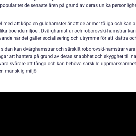
i popularitet de senaste åren på grund av deras unika personligh
el med att köpa en guldhamster är att de är mer tåliga och kan 
l olika boendemiljöer. Dvärghamstrar och roborovski-hamstrar kan
ande när det gäller socialisering och utrymme för att klättra och
 sidan kan dvärghamstrar och särskilt roborovski-hamstrar vara
gar att hantera på grund av deras snabbhet och skygghet till na
vara svårare att fånga och kan behöva särskild uppmärksamhet 
 en mänsklig miljö.