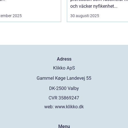
och väcker nyfikenhet...
tember 2025
30 augusti 2025
Adress
web:
www.klikko.dk
Menu