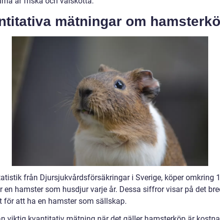
rna är friska och välskötta.
ntitativa mätningar om hamsterk
tatistik från Djursjukvårdsförsäkringar i Sverige, köper omkring 
r en hamster som husdjur varje år. Dessa siffror visar på det br
t för att ha en hamster som sällskap.
n viktig kvantitativ mätning när det gäller hamsterköp är kostn