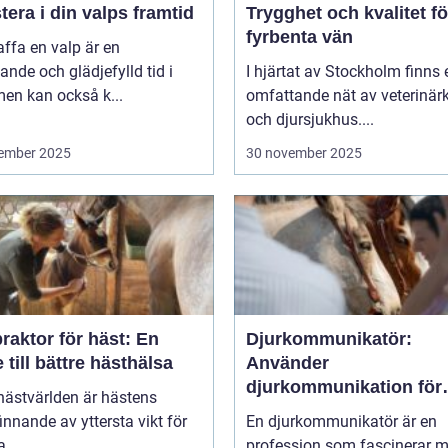
tera i din valps framtid
Trygghet och kvalitet fö
fyrbenta vän
affa en valp är en
nde och glädjefylld tid i
I hjärtat av Stockholm finns 
 men kan också k...
omfattande nät av veterinärk
och djursjukhus....
ember 2025
30 november 2025
raktor för häst: En
Djurkommunikatör:
 till bättre hästhälsa
Använder
djurkommunikation för
hästvärlden är hästens
behandling av djur
innande av yttersta vikt för
En djurkommunikatör är en
...
profession som fascinerar 