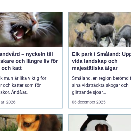
andvård – nyckeln till
Elk park i Småland: Up
riskare och längre liv för
vida landskap och
 och katt
majestätiska älgar
sk mun är lika viktig för
Småland, en region berömd 
 och katter som för
sina vidsträckta skogar och
kor. Änd&ar...
glittrande sjöar...
uari 2026
06 december 2025