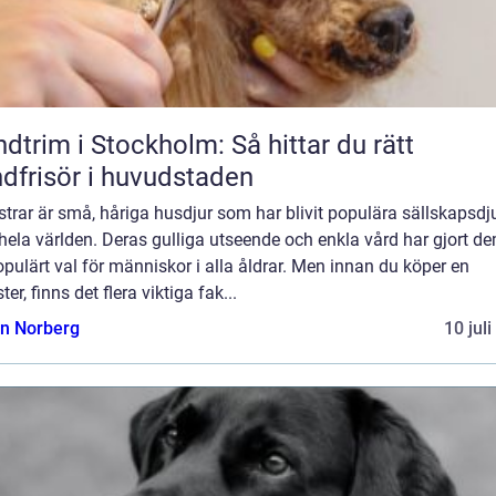
dtrim i Stockholm: Så hittar du rätt
dfrisör i huvudstaden
rar är små, håriga husdjur som har blivit populära sällskapsdj
hela världen. Deras gulliga utseende och enkla vård har gjort dem
opulärt val för människor i alla åldrar. Men innan du köper en
er, finns det flera viktiga fak...
n Norberg
10 jul