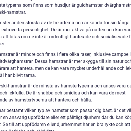
ste typerna som finns som husdjur är guldhamster, dvärghamstr
ski-hamstrar.
ster är den största av de tre arterna och är kända för sin långa
 extroverta personlighet. De är mer aktiva på natten och kan va
 att bitas om de inte är ordentligt hanterade och socialiserade 
er.
strar är mindre och finns i flera olika raser, inklusive campbell
vitdvärghamstrar. Dessa hamstrar är mer skygga till sin natur oc
årare att hantera, men de kan vara mycket underhållande och 
äl har blivit tama.
ski-hamstrar är de minsta av hamstertyperna och anses vara d
 och lekfulla. De är snabba och smidiga och kan vara de mest
de av hamstertyperna att hantera och hålla.
ar bestämt vilken typ av hamster som passar dig bäst, är det vik
er en ansvarig uppfödare eller ett pålitligt djurhem där du kan kö
 Se till att uppfödaren eller djurhemmet har en bra rykte och att