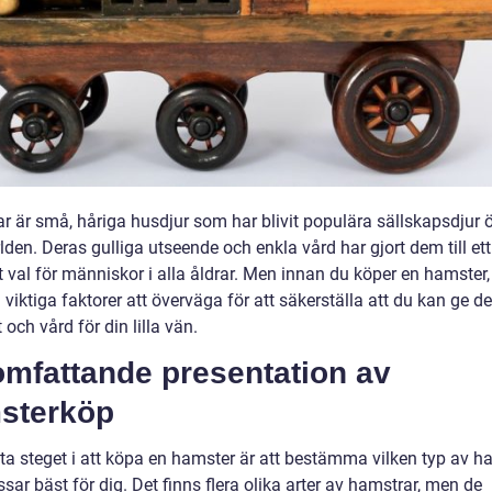
r är små, håriga husdjur som har blivit populära sällskapsdjur 
lden. Deras gulliga utseende och enkla vård har gjort dem till ett
 val för människor i alla åldrar. Men innan du köper en hamster,
a viktiga faktorer att överväga för att säkerställa att du kan ge d
ch vård för din lilla vän.
omfattande presentation av
sterköp
sta steget i att köpa en hamster är att bestämma vilken typ av h
ar bäst för dig. Det finns flera olika arter av hamstrar, men de