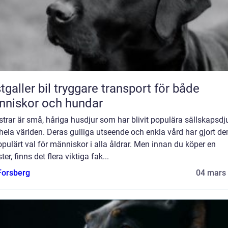
 bil tryggare transport för både
niskor och hundar
rar är små, håriga husdjur som har blivit populära sällskapsdj
hela världen. Deras gulliga utseende och enkla vård har gjort dem
opulärt val för människor i alla åldrar. Men innan du köper en
er, finns det flera viktiga fak...
 Forsberg
04 mars