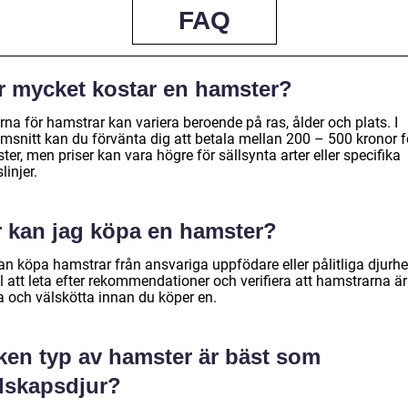
FAQ
r mycket kostar en hamster?
rna för hamstrar kan variera beroende på ras, ålder och plats. I
msnitt kan du förvänta dig att betala mellan 200 – 500 kronor f
er, men priser kan vara högre för sällsynta arter eller specifika
linjer.
r kan jag köpa en hamster?
an köpa hamstrar från ansvariga uppfödare eller pålitliga djurh
ll att leta efter rekommendationer och verifiera att hamstrarna är
a och välskötta innan du köper en.
lken typ av hamster är bäst som
llskapsdjur?