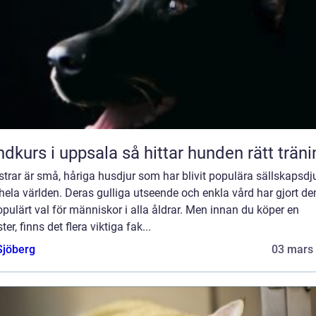
Hundkurs i uppsala så hittar hunden rätt trä
rar är små, håriga husdjur som har blivit populära sällskapsdj
hela världen. Deras gulliga utseende och enkla vård har gjort dem
opulärt val för människor i alla åldrar. Men innan du köper en
er, finns det flera viktiga fak...
Sjöberg
03 mars