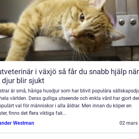
erinär i växjö så får du snabb hjälp när
 djur blir sjukt
rar är små, håriga husdjur som har blivit populära sällskapsdj
hela världen. Deras gulliga utseende och enkla vård har gjort dem
opulärt val för människor i alla åldrar. Men innan du köper en
er, finns det flera viktiga fak...
ander Westman
02 mars