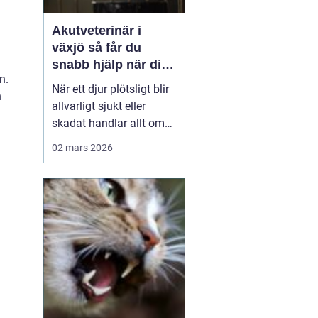
Akutveterinär i
växjö så får du
snabb hjälp när ditt
n.
djur blir sjukt
När ett djur plötsligt blir
h
allvarligt sjukt eller
skadat handlar allt om
minuter. Många
02 mars 2026
djurägare står
handfallna första
gången en olycka
händer: Vem ska
kontaktas? Vad är
verkligen akut? Hur kan
man hjälpa sitt djur på
vägen in till kliniken? I
Väx...