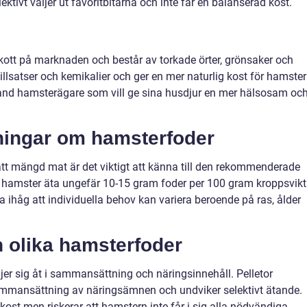
ivt väljer ut favoritbitarna och inte får en balanserad kost.
illskott på marknaden och består av torkade örter, grönsaker och
tillsatser och kemikalier och ger en mer naturlig kost för hamster
bland hamsterägare som vill ge sina husdjur en mer hälsosam oc
tningar om hamsterfoder
rätt mängd mat är det viktigt att känna till den rekommenderade
n hamster äta ungefär 10-15 gram foder per 100 gram kroppsvikt
a ihåg att individuella behov kan variera beroende på ras, ålder
n olika hamsterfoder
jer sig åt i sammansättning och näringsinnehåll. Pelletor
ammansättning av näringsämnen och undviker selektivt ätande.
ost men riskerar att hamstern inte får i sig alla nödvändiga