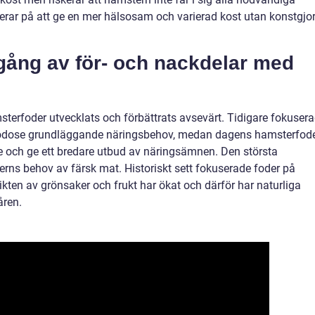
erar på att ge en mer hälsosam och varierad kost utan konstgjo
gång av för- och nackdelar med
terfoder utvecklats och förbättrats avsevärt. Tidigare fokuser
lgodose grundläggande näringsbehov, medan dagens hamsterfod
de och ge ett bredare utbud av näringsämnen. Den största
rns behov av färsk mat. Historiskt sett fokuserade foder på
en av grönsaker och frukt har ökat och därför har naturliga
åren.