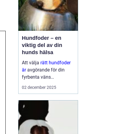
Hundfoder – en
viktig del av din
hunds hälsa
Att välja
rätt hundfoder
är
avgörande för din
fyrbenta väns
välmående. En
02 december 2025
hälsosam och
balanserad ...