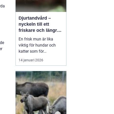
rda
Djurtandvård –
nyckeln till ett
friskare och längre
liv för hund och katt
En frisk mun är lika
ade
viktig för hundar och
er
katter som för
människor. Ändå
14 januari 2026
hamnar tänderna ofta
långt ner på
attgöralistan när man
lever vardagsliv med sitt
djur. Fokus ligger gärna
p&arin...