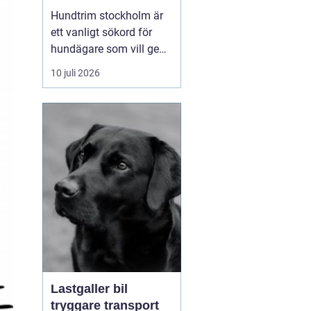
huvudstaden
Hundtrim stockholm är
ett vanligt sökord för
hundägare som vill ge
sin hund professionell
10 juli 2026
pälsvård i en trygg miljö.
I en storstad som
Stockholm kan utbudet
kännas överväldigande,
men med rätt k...
Lastgaller bil
tryggare transport