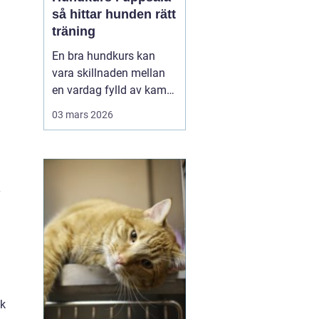
så hittar hunden rätt
träning
En bra hundkurs kan
vara skillnaden mellan
en vardag fylld av kamp
i kopplet och en följsam,
03 mars 2026
trygg hund som går att
lita på i fler situationer.
För många hundägare i
Uppsala handlar valet av
kurs inte bara om att
lära några kommandon,
utan om att byg...
ck