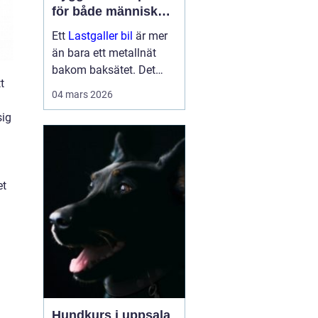
för både människor
och hundar
Ett
Lastgaller bil
är mer
än bara ett metallnät
bakom baksätet. Det
t
fungerar som en
04 mars 2026
säkerhetsbarriär som
sig
skyddar både förare,
passagerare och djur vid
kraftiga inbromsningar
eller kollis...
et
Hundkurs i uppsala