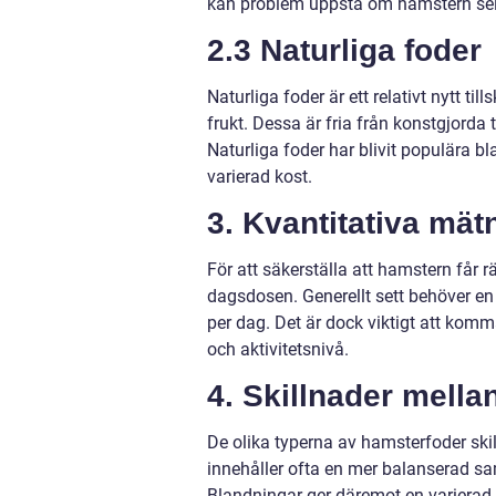
kan problem uppstå om hamstern selekt
2.3 Naturliga foder
Naturliga foder är ett relativt nytt t
frukt. Dessa är fria från konstgjorda 
Naturliga foder har blivit populära 
varierad kost.
3. Kvantitativa mä
För att säkerställa att hamstern får 
dagsdosen. Generellt sett behöver e
per dag. Det är dock viktigt att komm
och aktivitetsnivå.
4. Skillnader mella
De olika typerna av hamsterfoder skil
innehåller ofta en mer balanserad s
Blandningar ger däremot en varierad k