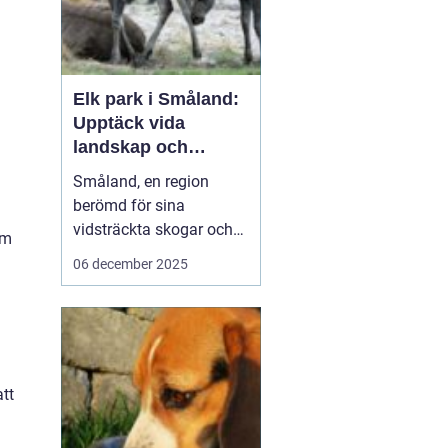
Elk park i Småland:
Upptäck vida
landskap och
majestätiska älgar
Småland, en region
berömd för sina
vidsträckta skogar och
am
glittrande sjöar, har mer
06 december 2025
att erbjuda än bara sin
natursköna skönhet. Här
väntar en speciell
upplevelse för dem som
vill se älgar i...
tt