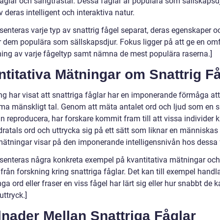
glar och sångtrastar. Dessa fåglar är populära som sällskapsd
 deras intelligent och interaktiva natur.
senteras varje typ av snattrig fågel separat, deras egenskaper o
 dem populära som sällskapsdjur. Fokus ligger på att ge en om
ning av varje fågeltyp samt nämna de mest populära raserna.]
titativa Mätningar om Snattrig F
g har visat att snattriga fåglar har en imponerande förmåga att 
ma mänskligt tal. Genom att mäta antalet ord och ljud som en s
n reproducera, har forskare kommit fram till att vissa individer 
dratals ord och uttrycka sig på ett sätt som liknar en människas
ätningar visar på den imponerande intelligensnivån hos dessa 
esenteras några konkreta exempel på kvantitativa mätningar och
 från forskning kring snattriga fåglar. Det kan till exempel hand
a ord eller fraser en viss fågel har lärt sig eller hur snabbt de k
uttryck.]
lnader Mellan Snattriga Fåglar