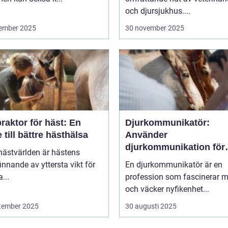
och djursjukhus....
ember 2025
30 november 2025
raktor för häst: En
Djurkommunikatör:
 till bättre hästhälsa
Använder
djurkommunikation för
hästvärlden är hästens
behandling av djur
innande av yttersta vikt för
En djurkommunikatör är en
...
profession som fascinerar 
och väcker nyfikenhet...
tember 2025
30 augusti 2025