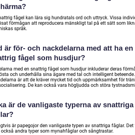
t härma?
attrig fågel kan lära sig hundratals ord och uttryck. Vissa indivi
isat förmågan att reproducera mänskligt tal på ett sätt som likn
iskas språk.
 är för- och nackdelarna med att ha en
attrig fågel som husdjur?
elarna med en snattrig fågel som husdjur inkluderar deras förm
rösta och underhålla sina ägare med tal och intelligent beteende.
delarna är att de kräver mycket tid och uppmärksamhet för trän
socialisering. De kan också vara högljudda och störa tystnadsmil
ka är de vanligaste typerna av snattriga
lar?
gtvis är papegojor den vanligaste typen av snattriga fåglar. Det 
 också andra typer som mynahfåglar och sångtrastar.