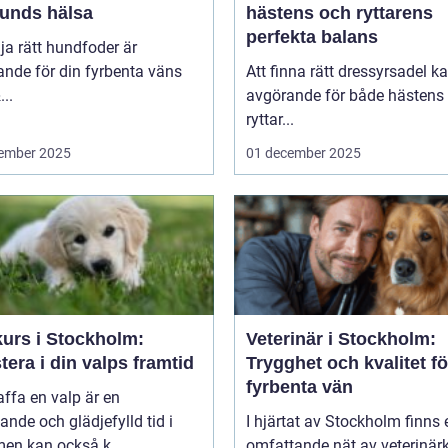
hunds hälsa
hästens och ryttarens
perfekta balans
lja rätt hundfoder är
nde för din fyrbenta väns
Att finna rätt dressyrsadel k
..
avgörande för både hästens
ryttar...
ember 2025
01 december 2025
kurs i Stockholm:
Veterinär i Stockholm:
tera i din valps framtid
Trygghet och kvalitet fö
fyrbenta vän
affa en valp är en
nde och glädjefylld tid i
I hjärtat av Stockholm finns 
 men kan också k...
omfattande nät av veterinärk