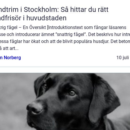
dtrim i Stockholm: Så hittar du rätt
dfrisör i huvudstaden
rig fågel – En Översikt [Introduktionstext som fångar läsarens
sse och introducerar ämnet ”snattrig fågel”. Det beskrivs hur intr
essa fåglar har ökat och att de blivit populära husdjur. Det beto
 att art...
n Norberg
10 jul