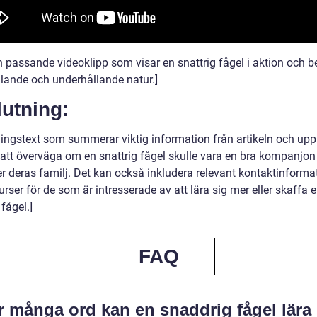
n passande videoklipp som visar en snattrig fågel i aktion och b
alande och underhållande natur.]
utning:
ningstext som summerar viktig information från artikeln och u
 att överväga om en snattrig fågel skulle vara en bra kompanjon
er deras familj. Det kan också inkludera relevant kontaktinforma
surser för de som är intresserade av att lära sig mer eller skaffa 
 fågel.]
FAQ
r många ord kan en snaddrig fågel lära 