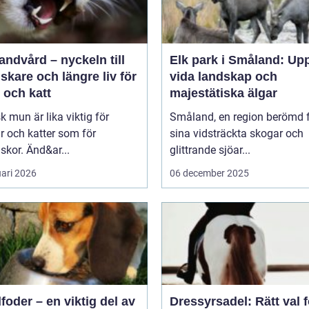
andvård – nyckeln till
Elk park i Småland: Up
riskare och längre liv för
vida landskap och
 och katt
majestätiska älgar
sk mun är lika viktig för
Småland, en region berömd 
 och katter som för
sina vidsträckta skogar och
kor. Änd&ar...
glittrande sjöar...
uari 2026
06 december 2025
oder – en viktig del av
Dressyrsadel: Rätt val f