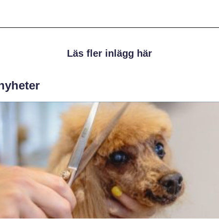
Läs fler inlägg här
 nyheter