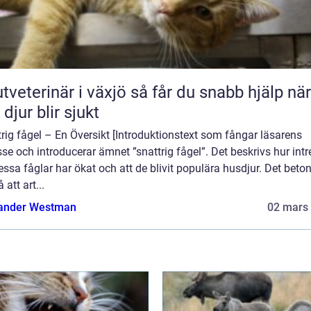
erinär i växjö så får du snabb hjälp när
 djur blir sjukt
rig fågel – En Översikt [Introduktionstext som fångar läsarens
sse och introducerar ämnet ”snattrig fågel”. Det beskrivs hur intr
essa fåglar har ökat och att de blivit populära husdjur. Det beto
 att art...
ander Westman
02 mars