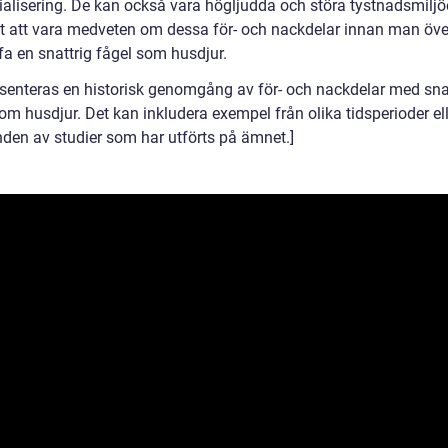
ialisering. De kan också vara högljudda och störa tystnadsmiljöe
igt att vara medveten om dessa för- och nackdelar innan man öv
fa en snattrig fågel som husdjur.
esenteras en historisk genomgång av för- och nackdelar med sna
om husdjur. Det kan inkludera exempel från olika tidsperioder el
en av studier som har utförts på ämnet.]