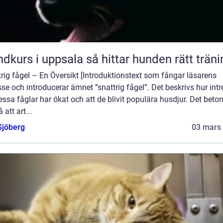
Hundkurs i uppsala så hittar hunden rätt trä
rig fågel – En Översikt [Introduktionstext som fångar läsarens
sse och introducerar ämnet ”snattrig fågel”. Det beskrivs hur intr
essa fåglar har ökat och att de blivit populära husdjur. Det beto
 att art...
Sjöberg
03 mars