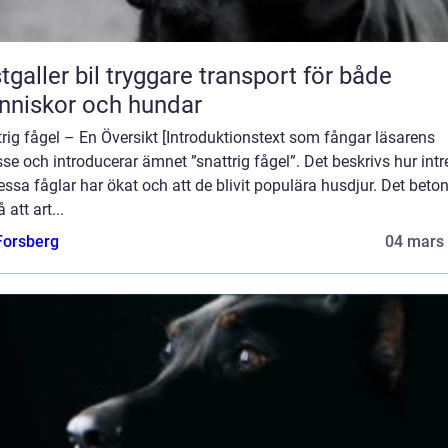
 bil tryggare transport för både
niskor och hundar
rig fågel – En Översikt [Introduktionstext som fångar läsarens
sse och introducerar ämnet ”snattrig fågel”. Det beskrivs hur intr
essa fåglar har ökat och att de blivit populära husdjur. Det beto
 att art...
 Forsberg
04 mars