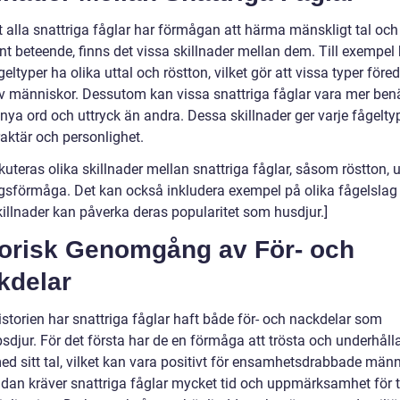
t alla snattriga fåglar har förmågan att härma mänskligt tal och
ent beteende, finns det vissa skillnader mellan dem. Till exempel
geltyper ha olika uttal och röstton, vilket gör att vissa typer före
v människor. Dessutom kan vissa snattriga fåglar vara mer ben
 nya ord och uttryck än andra. Dessa skillnader ger varje fågelty
aktär och personlighet.
kuteras olika skillnader mellan snattriga fåglar, såsom röstton, u
ngsförmåga. Det kan också inkludera exempel på olika fågelslag
killnader kan påverka deras popularitet som husdjur.]
torisk Genomgång av För- och
kdelar
istorien har snattriga fåglar haft både för- och nackdelar som
sdjur. För det första har de en förmåga att trösta och underhåll
ed sitt tal, vilket kan vara positivt för ensamhetsdrabbade männ
idan kräver snattriga fåglar mycket tid och uppmärksamhet för 