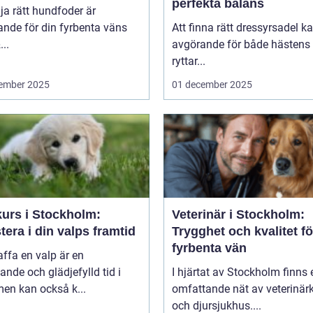
perfekta balans
lja rätt hundfoder är
nde för din fyrbenta väns
Att finna rätt dressyrsadel k
..
avgörande för både hästens
ryttar...
ember 2025
01 december 2025
kurs i Stockholm:
Veterinär i Stockholm:
tera i din valps framtid
Trygghet och kvalitet fö
fyrbenta vän
affa en valp är en
nde och glädjefylld tid i
I hjärtat av Stockholm finns 
 men kan också k...
omfattande nät av veterinärk
och djursjukhus....