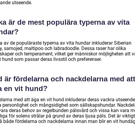
alande utseende.
ka är de mest populära typerna av vita
ndar?
a av de populäraste typerna av vita hundar inkluderar Siberian
y, samojed, maltipoo och labradoodle. Dessa raser har olika
skaper och temperament, vilket ger människor möjligheten att v
t hund som passar deras livsstil och preferenser.
d är fördelarna och nackdelarna med at
a en vit hund?
elarna med att äga en vit hund inkluderar deras vackra utseende
a personlighet och mångsidighet som sällskapshundar. Nackdel
vara deras behov av regelbunden pälsvård och vissa kan vara m
iga för solens strålar på grund av deras ljusa päls. Det är viktigt
tå både fördelarna och nackdelarna innan man blir en vit hundäg