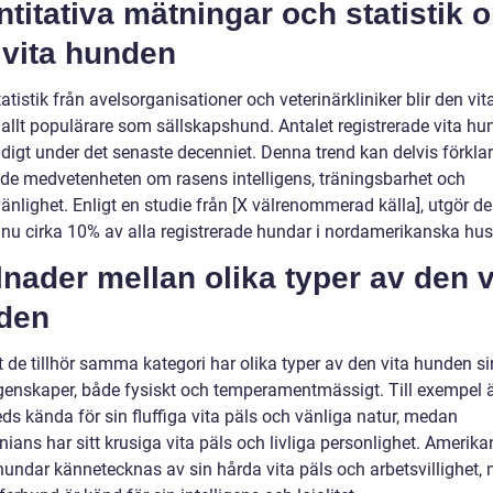
titativa mätningar och statistik 
 vita hunden
tatistik från avelsorganisationer och veterinärkliniker blir den vit
allt populärare som sällskapshund. Antalet registrerade vita hu
adigt under det senaste decenniet. Denna trend kan delvis förkla
de medvetenheten om rasens intelligens, träningsbarhet och
änlighet. Enligt en studie från [X välrenommerad källa], utgör de
nu cirka 10% av alla registrerade hundar i nordamerikanska hus
lnader mellan olika typer av den v
den
t de tillhör samma kategori har olika typer av den vita hunden s
genskaper, både fysiskt och temperamentmässigt. Till exempel 
s kända för sin fluffiga vita päls och vänliga natur, medan
ians har sitt krusiga vita päls och livliga personlighet. Amerik
undar kännetecknas av sin hårda vita päls och arbetsvillighet,