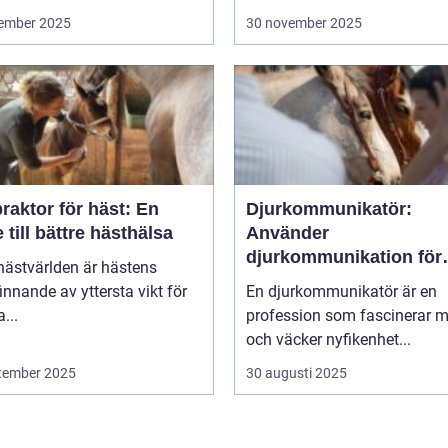
ember 2025
30 november 2025
raktor för häst: En
Djurkommunikatör:
 till bättre hästhälsa
Använder
djurkommunikation för
hästvärlden är hästens
behandling av djur
innande av yttersta vikt för
En djurkommunikatör är en
...
profession som fascinerar 
och väcker nyfikenhet...
tember 2025
30 augusti 2025