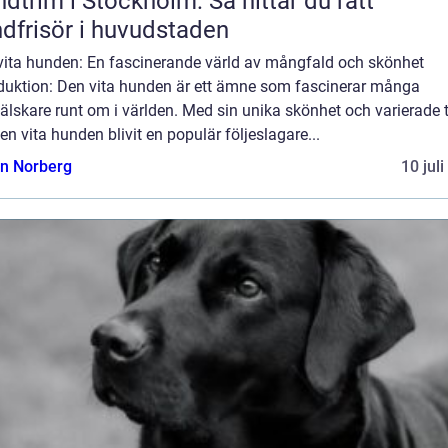
dtrim i Stockholm: Så hittar du rätt
dfrisör i huvudstaden
vita hunden: En fascinerande värld av mångfald och skönhet
oduktion: Den vita hunden är ett ämne som fascinerar många
lskare runt om i världen. Med sin unika skönhet och varierade t
en vita hunden blivit en populär följeslagare...
n Norberg
10 jul