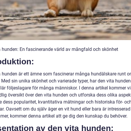
a hunden: En fascinerande värld av mångfald och skönhet
oduktion:
a hunden är ett ämne som fascinerar många hundälskare runt o
 Med sin unika skönhet och varierade typer, har den vita hunden 
lär följeslagare för många människor. I denna artikel kommer vi
lig översikt över den vita hunden och utforska dess olika aspekt
e dess popularitet, kvantitativa mätningar och historiska för- oc
r. Oavsett om du själv äger en vit hund eller bara är intresserad
g mer, kommer denna artikel att ge dig den kunskap du behöver.
entation av den vita hunden: