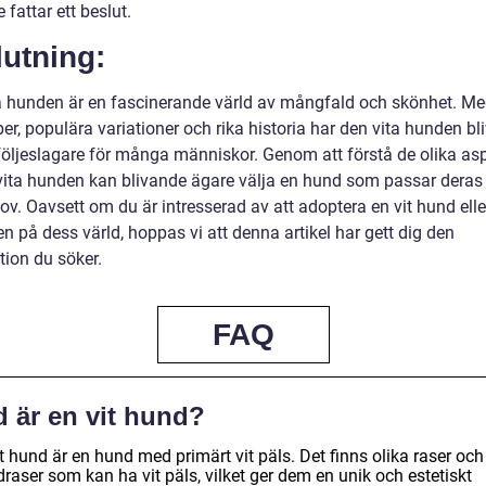
 fattar ett beslut.
utning:
a hunden är en fascinerande värld av mångfald och skönhet. Me
per, populära variationer och rika historia har den vita hunden bli
följeslagare för många människor. Genom att förstå de olika as
vita hunden kan blivande ägare välja en hund som passar deras l
v. Oavsett om du är intresserad av att adoptera en vit hund elle
en på dess värld, hoppas vi att denna artikel har gett dig den
tion du söker.
FAQ
d är en vit hund?
t hund är en hund med primärt vit päls. Det finns olika raser och
raser som kan ha vit päls, vilket ger dem en unik och estetiskt