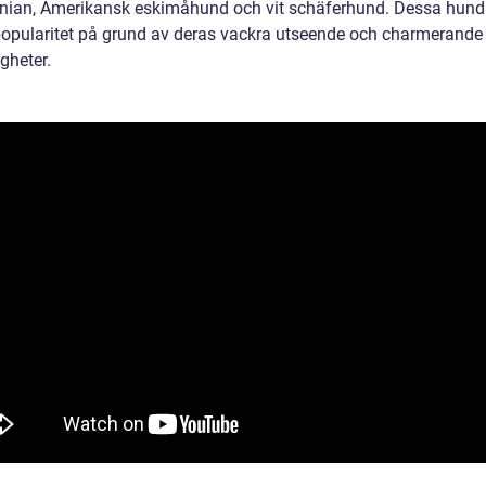
ian, Amerikansk eskimåhund och vit schäferhund. Dessa hund
popularitet på grund av deras vackra utseende och charmerande
gheter.