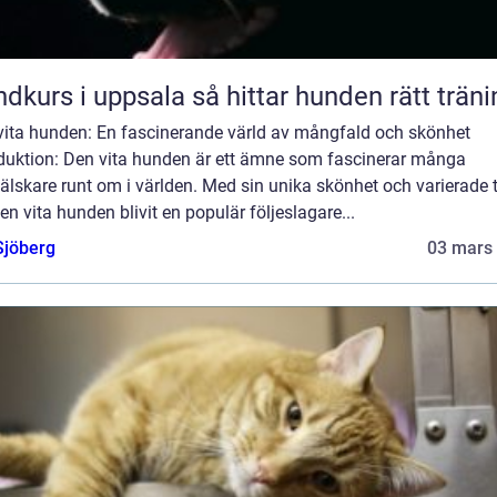
Hundkurs i uppsala så hittar hunden rätt trä
vita hunden: En fascinerande värld av mångfald och skönhet
oduktion: Den vita hunden är ett ämne som fascinerar många
lskare runt om i världen. Med sin unika skönhet och varierade t
en vita hunden blivit en populär följeslagare...
Sjöberg
03 mars