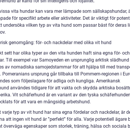
ferhund är känd för sin intelligens och lojalitet.
issa vita hundar kan vara mer lämpade som sällskapshundar, 
ade för specifikt arbete eller aktiviteter. Det är viktigt för potent
t undersöka vilken typ av vita hund som passar bäst för deras li
ov.
orisk genomgång: för- och nackdelar med olika vit hund
kt sett har olika typer av den vita hunden haft sina egna för- och
ar. Till exempel var Samoyeden en ursprunglig arktisk slädhun
s av nomadiska samojedstammar för att hjälpa till med transp
t. Pomeranians ursprung går tillbaka till Pommern-regionen i Eur
ndes som följeslagare för adliga och kungliga. Amerikansk
und användes tidigare för att vakta och skydda arktiska bosättn
rika. Vit schäferhund är en variant av den tyska schäferhunde
ecklats för att vara en mångsidig arbetshund.
t varje typ av vit hund har sina egna fördelar och nackdelar, är de
na att ingen vit hund är ”perfekt” för alla. Varje potentiell ägare 
t överväga egenskaper som storlek, träning, hälsa och sociala 