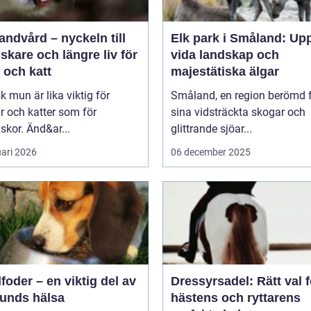
andvård – nyckeln till
Elk park i Småland: Up
riskare och längre liv för
vida landskap och
 och katt
majestätiska älgar
sk mun är lika viktig för
Småland, en region berömd 
 och katter som för
sina vidsträckta skogar och
kor. Änd&ar...
glittrande sjöar...
uari 2026
06 december 2025
oder – en viktig del av
Dressyrsadel: Rätt val f
hunds hälsa
hästens och ryttarens