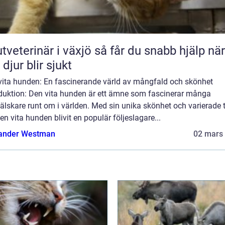
erinär i växjö så får du snabb hjälp när
 djur blir sjukt
vita hunden: En fascinerande värld av mångfald och skönhet
oduktion: Den vita hunden är ett ämne som fascinerar många
lskare runt om i världen. Med sin unika skönhet och varierade t
en vita hunden blivit en populär följeslagare...
ander Westman
02 mars