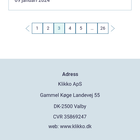
09 januari 2024
en grundlig översikt över denna uni...
1
2
3
4
5
…
26
Adress
web:
www.klikko.dk