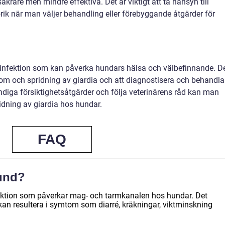
krare men mindre effektiva. Det är viktigt att ta hänsyn till
rik när man väljer behandling eller förebyggande åtgärder för
itinfektion som kan påverka hundars hälsa och välbefinnande. D
om och spridning av giardia och att diagnostisera och behandla
ndiga försiktighetsåtgärder och följa veterinärens råd kan man
idning av giardia hos hundar.
FAQ
hund?
fektion som påverkar mag- och tarmkanalen hos hundar. Det
kan resultera i symtom som diarré, kräkningar, viktminskning