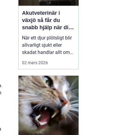
Akutveterinär i
växjö så får du
snabb hjälp när ditt
djur blir sjukt
När ett djur plötsligt blir
allvarligt sjukt eller
skadat handlar allt om
minuter. Många
02 mars 2026
djurägare står
handfallna första
gången en olycka
a.
händer: Vem ska
e
kontaktas? Vad är
verkligen akut? Hur kan
man hjälpa sitt djur på
vägen in till kliniken? I
Väx...
a