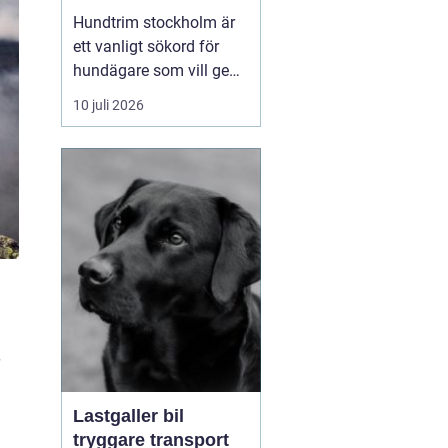
huvudstaden
Hundtrim stockholm är
ett vanligt sökord för
hundägare som vill ge
sin hund professionell
10 juli 2026
pälsvård i en trygg miljö.
I en storstad som
Stockholm kan utbudet
kännas överväldigande,
men med rätt k...
Lastgaller bil
tryggare transport