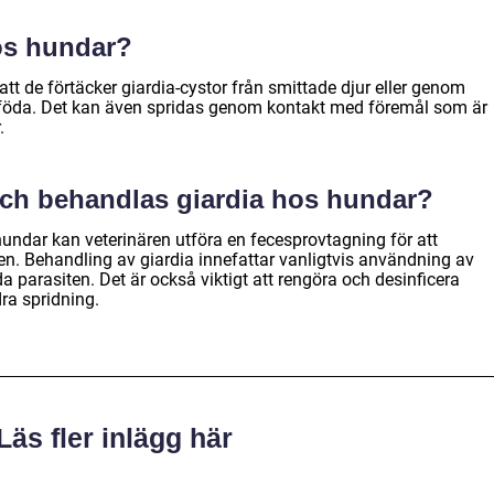
os hundar?
t de förtäcker giardia-cystor från smittade djur eller genom
er föda. Det kan även spridas genom kontakt med föremål som är
.
och behandlas giardia hos hundar?
hundar kan veterinären utföra en fecesprovtagning för att
en. Behandling av giardia innefattar vanligtvis användning av
 parasiten. Det är också viktigt att rengöra och desinficera
ra spridning.
Läs fler inlägg här