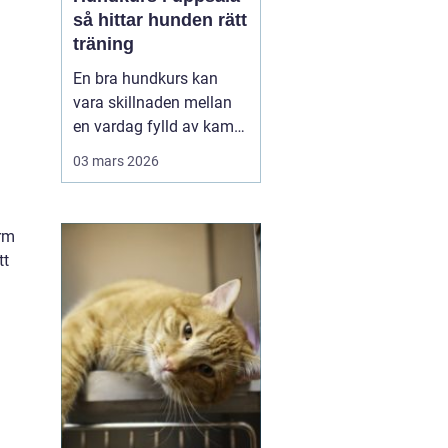
så hittar hunden rätt
träning
En bra hundkurs kan
vara skillnaden mellan
en vardag fylld av kamp
i kopplet och en följsam,
03 mars 2026
trygg hund som går att
lita på i fler situationer.
För många hundägare i
orm
Uppsala handlar valet av
tt
kurs inte bara om att
lära några kommandon,
utan om att byg...