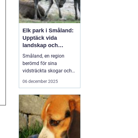
Elk park i Småland:
Upptäck vida
landskap och
majestätiska älgar
Småland, en region
berömd för sina
vidsträckta skogar och
glittrande sjöar, har mer
06 december 2025
att erbjuda än bara sin
natursköna skönhet. Här
väntar en speciell
upplevelse för dem som
vill se älgar i...