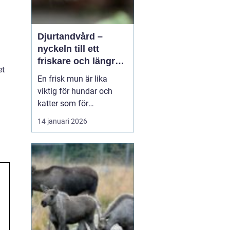
Djurtandvård –
nyckeln till ett
friskare och längre
et
liv för hund och katt
En frisk mun är lika
viktig för hundar och
katter som för
människor. Ändå
14 januari 2026
hamnar tänderna ofta
långt ner på
attgöralistan när man
lever vardagsliv med sitt
djur. Fokus ligger gärna
p&arin...