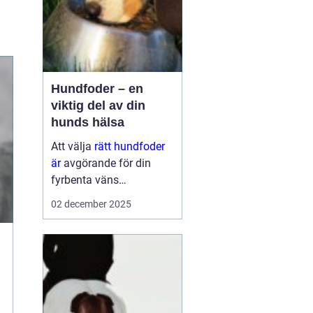
Hundfoder – en
viktig del av din
hunds hälsa
Att välja
rätt hundfoder
är
avgörande för din
fyrbenta väns
välmående. En
02 december 2025
hälsosam och
balanserad ...