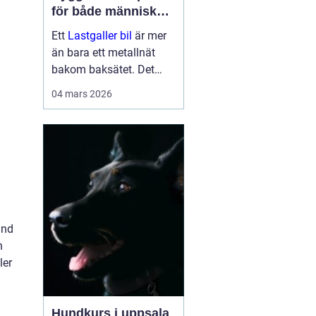
för både människor
och hundar
Ett
Lastgaller bil
är mer
än bara ett metallnät
bakom baksätet. Det
fungerar som en
04 mars 2026
säkerhetsbarriär som
skyddar både förare,
passagerare och djur vid
kraftiga inbromsningar
eller kollis...
änd
h
ler
Hundkurs i uppsala