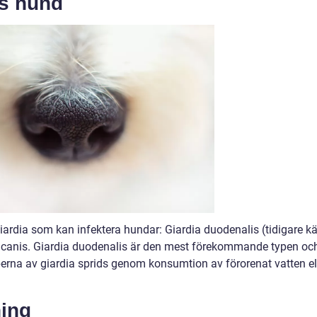
os hund
giardia som kan infektera hundar: Giardia duodenalis (tidigare k
ia canis. Giardia duodenalis är den mest förekommande typen oc
erna av giardia sprids genom konsumtion av förorenat vatten el
ing