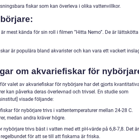
ningsbara fiskar som kan överleva i olika vattenvillkor.
ybörjare:
r mest kända för sin roll i filmen ”Hitta Nemo”. De är lättskötta
skar är populära bland akvarister och kan vara ett vackert inslag
gar om akvariefiskar för nybörjar
ör valet av akvariefiskar för nybörjare har det gjorts kvantitativ
orer kan påverka deras överlevnad och trivsel. En studie som
stitut] visade följande:
fiskar för nybörjare trivs i vattentemperaturer mellan 24-28 C.
rer, medan andra kräver högre.
r nybörjare trivs bäst i vatten med ett pH-värde på 6,8-7,8. Det är
regelbundet för att se till att fiskarna är friska.