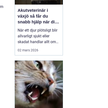
som
Akutveterinär i
växjö så får du
snabb hjälp när ditt
djur blir sjukt
När ett djur plötsligt blir
allvarligt sjukt eller
skadat handlar allt om
minuter. Många
02 mars 2026
djurägare står
handfallna första
gången en olycka
händer: Vem ska
kontaktas? Vad är
verkligen akut? Hur kan
man hjälpa sitt djur på
vägen in till kliniken? I
Väx...