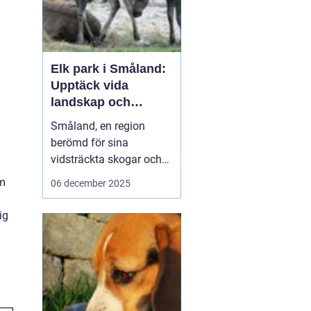
Elk park i Småland:
Upptäck vida
landskap och
majestätiska älgar
Småland, en region
berömd för sina
vidsträckta skogar och
glittrande sjöar, har mer
om
06 december 2025
att erbjuda än bara sin
natursköna skönhet. Här
ig
väntar en speciell
upplevelse för dem som
vill se älgar i...