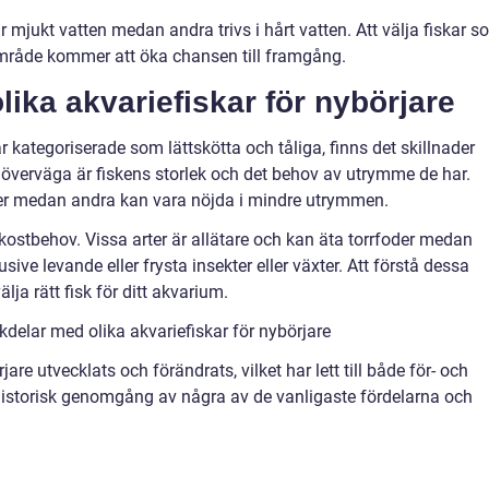
r mjukt vatten medan andra trivs i hårt vatten. Att välja fiskar 
område kommer att öka chansen till framgång.
lika akvariefiskar för nybörjare
r kategoriserade som lättskötta och tåliga, finns det skillnader
tt överväga är fiskens storlek och det behov av utrymme de har.
arier medan andra kan vara nöjda i mindre utrymmen.
 kostbehov. Vissa arter är allätare och kan äta torrfoder medan
sive levande eller frysta insekter eller växter. Att förstå dessa
lja rätt fisk för ditt akvarium.
delar med olika akvariefiskar för nybörjare
are utvecklats och förändrats, vilket har lett till både för- och
 historisk genomgång av några av de vanligaste fördelarna och