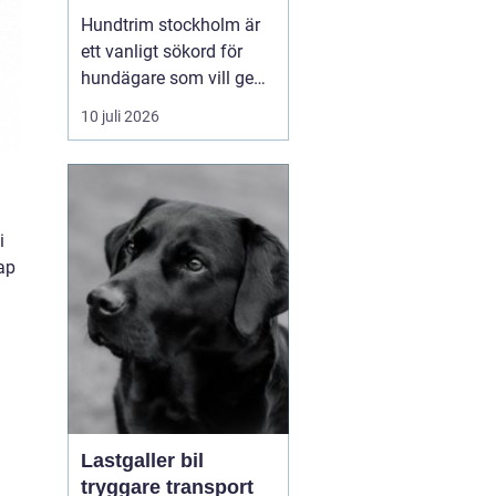
huvudstaden
Hundtrim stockholm är
ett vanligt sökord för
hundägare som vill ge
sin hund professionell
10 juli 2026
pälsvård i en trygg miljö.
I en storstad som
Stockholm kan utbudet
kännas överväldigande,
men med rätt k...
i
ap
Lastgaller bil
tryggare transport