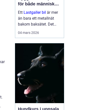
för både människor
och hundar
Ett
Lastgaller bil
är mer
än bara ett metallnät
bakom baksätet. Det
fungerar som en
04 mars 2026
säkerhetsbarriär som
skyddar både förare,
passagerare och djur vid
kraftiga inbromsningar
eller kollis...
kar
t.
.
Hundkurs i uppsala