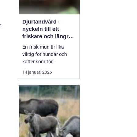
Djurtandvård –
e.
nyckeln till ett
friskare och längre
liv för hund och katt
En frisk mun är lika
viktig för hundar och
katter som för
människor. Ändå
14 januari 2026
hamnar tänderna ofta
långt ner på
attgöralistan när man
lever vardagsliv med sitt
djur. Fokus ligger gärna
p&arin...