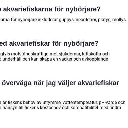
e akvariefiskarna för nybörjare?
arna för nybörjare inkluderar guppys, neontetror, platys, mollys
ed akvariefiskar för nybörjare?
ligtvis motståndskraftiga mot sjukdomar, lättskötta och
d underhåll och kan skapa en vacker och avkopplande
g överväga när jag väljer akvariefiskar
ga är fiskens behov av utrymme, vattentemperatur, pH-värde och
 hänsyn till fiskens kostbehov och kompatibilitet med andra