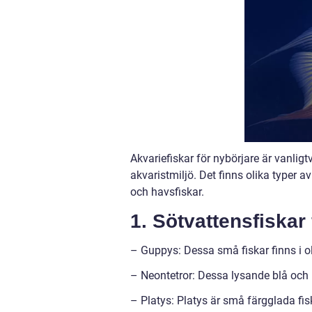
Akvariefiskar för nybörjare är vanligtv
akvaristmiljö. Det finns olika typer a
och havsfiskar.
1. Sötvattensfiskar 
– Guppys: Dessa små fiskar finns i oli
– Neontetror: Dessa lysande blå och r
– Platys: Platys är små färgglada fi