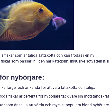
is fiskar som är tåliga, lättskötta och kan frodas i en ny
v fiskar som passar in i den här kategorin, inklusive sötvattensfis
för nybörjare:
ka färger och är kända för att vara lättskötta och tåliga.
öda fiskar är perfekta för nybörjare tack vare sin motståndskraf
skar som är enkla att vårda och mycket populära bland nybörjare