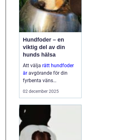
Hundfoder – en
viktig del av din
hunds hälsa
Att välja
rätt hundfoder
är
avgörande för din
fyrbenta väns
välmående. En
02 december 2025
hälsosam och
balanserad ...