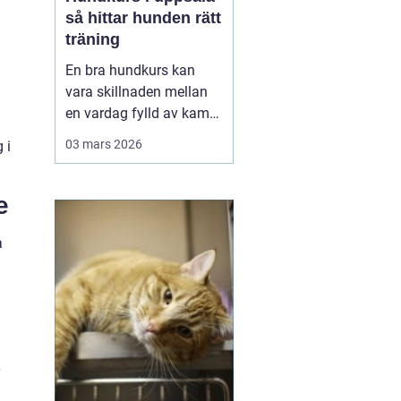
så hittar hunden rätt
träning
En bra hundkurs kan
vara skillnaden mellan
en vardag fylld av kamp
i kopplet och en följsam,
03 mars 2026
 i
trygg hund som går att
lita på i fler situationer.
För många hundägare i
e
Uppsala handlar valet av
kurs inte bara om att
a
lära några kommandon,
utan om att byg...