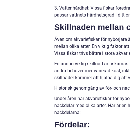
3. Vattenhårdhet: Vissa fiskar föredra
passar vattnets hårdhetsgrad i ditt 
Skillnaden mellan o
Även om akvariefiskar för nybörjare ä
mellan olika arter. En viktig faktor a
Vissa fiskar trivs bättre i stora akv
En annan viktig skillnad är fiskarnas
andra behöver mer varierad kost, inklu
skillnader kommer att hjälpa dig att vä
Historisk genomgång av för- och nack
Under åren har akvariefiskar för nybörj
nackdelar med olika arter. Här är en
nackdelarna:
Fördelar: