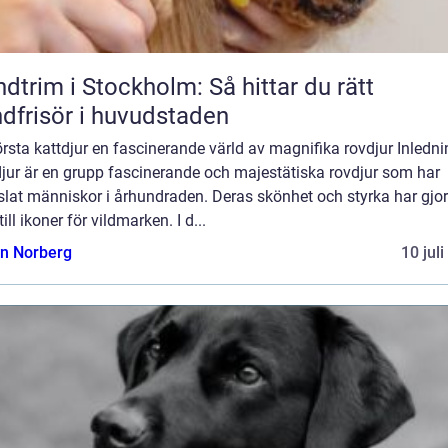
dtrim i Stockholm: Så hittar du rätt
dfrisör i huvudstaden
rsta kattdjur en fascinerande värld av magnifika rovdjur Inledni
djur är en grupp fascinerande och majestätiska rovdjur som har
lat människor i århundraden. Deras skönhet och styrka har gjor
ill ikoner för vildmarken. I d...
n Norberg
10 jul