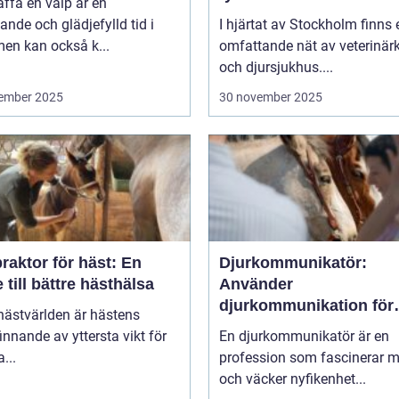
affa en valp är en
nde och glädjefylld tid i
I hjärtat av Stockholm finns 
 men kan också k...
omfattande nät av veterinärk
och djursjukhus....
ember 2025
30 november 2025
raktor för häst: En
Djurkommunikatör:
 till bättre hästhälsa
Använder
djurkommunikation för
hästvärlden är hästens
behandling av djur
innande av yttersta vikt för
En djurkommunikatör är en
...
profession som fascinerar 
och väcker nyfikenhet...