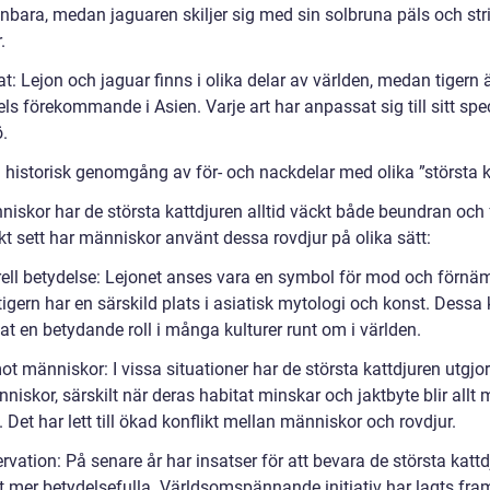
nbara, medan jaguaren skiljer sig med sin solbruna päls och st
.
t: Lejon och jaguar finns i olika delar av världen, medan tigern 
s förekommande i Asien. Varje art har anpassat sig till sitt spe
ö.
 historisk genomgång av för- och nackdelar med olika ”största k
niskor har de största kattdjuren alltid väckt både beundran och 
kt sett har människor använt dessa rovdjur på olika sätt:
rell betydelse: Lejonet anses vara en symbol för mod och förnä
gern har en särskild plats i asiatisk mytologi och konst. Dessa 
at en betydande roll i många kulturer runt om i världen.
t människor: I vissa situationer har de största kattdjuren utgjor
iskor, särskilt när deras habitat minskar och jaktbyte blir allt 
. Det har lett till ökad konflikt mellan människor och rovdjur.
vation: På senare år har insatser för att bevara de största katt
llt mer betydelsefulla. Världsomspännande initiativ har lagts fram