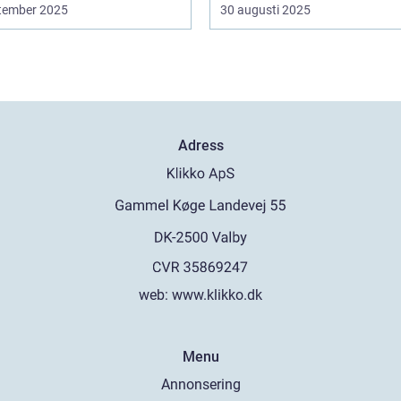
tember 2025
30 augusti 2025
Adress
web:
www.klikko.dk
Menu
Annonsering