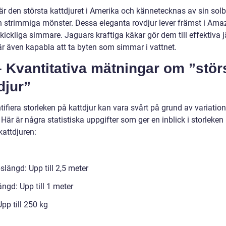
är den största kattdjuret i Amerika och kännetecknas av sin sol
h strimmiga mönster. Dessa eleganta rovdjur lever främst i Am
kickliga simmare. Jaguars kraftiga käkar gör dem till effektiva j
är även kapabla att ta byten som simmar i vattnet.
 Kvantitativa mätningar om ”stör
djur”
tifiera storleken på kattdjur kan vara svårt på grund av variatio
 Här är några statistiska uppgifter som ger en inblick i storleken
kattdjuren:
längd: Upp till 2,5 meter
ngd: Upp till 1 meter
Upp till 250 kg