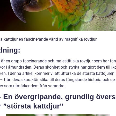
ta kattdjur en fascinerande värld av magnifika rovdjur
dning:
r är en grupp fascinerande och majestätiska rovdjur som har fän
r i århundraden. Deras skönhet och styrka har gjort dem till iko
en. I denna artikel kommer vi att utforska de största kattdjuren 
– från deras karaktäristika till deras fängslande historia och de
der som utmärker dem från varandra.
 En övergripande, grundlig övers
 ”största kattdjur”