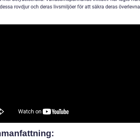
essa rovdjur och deras livsmiljöer för att säkra deras överlevna
manfattning: