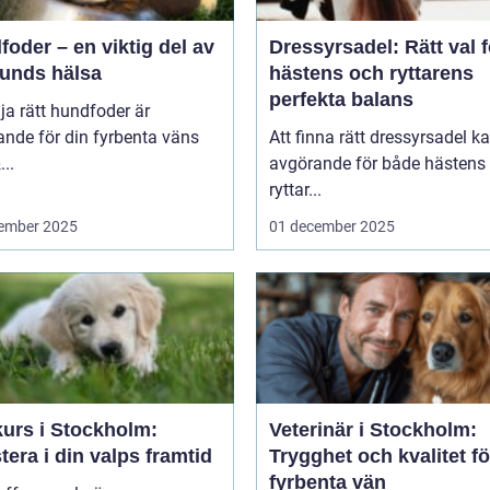
oder – en viktig del av
Dressyrsadel: Rätt val f
hunds hälsa
hästens och ryttarens
perfekta balans
lja rätt hundfoder är
nde för din fyrbenta väns
Att finna rätt dressyrsadel k
..
avgörande för både hästens
ryttar...
ember 2025
01 december 2025
kurs i Stockholm:
Veterinär i Stockholm:
tera i din valps framtid
Trygghet och kvalitet fö
fyrbenta vän