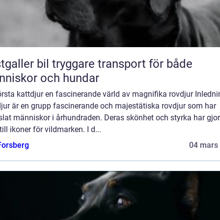
 bil tryggare transport för både
niskor och hundar
rsta kattdjur en fascinerande värld av magnifika rovdjur Inledni
djur är en grupp fascinerande och majestätiska rovdjur som har
lat människor i århundraden. Deras skönhet och styrka har gjor
ill ikoner för vildmarken. I d...
 Forsberg
04 mars