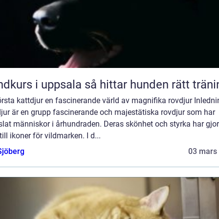
Hundkurs i uppsala så hittar hunden rätt trä
rsta kattdjur en fascinerande värld av magnifika rovdjur Inledni
djur är en grupp fascinerande och majestätiska rovdjur som har
lat människor i århundraden. Deras skönhet och styrka har gjor
ill ikoner för vildmarken. I d...
Sjöberg
03 mars