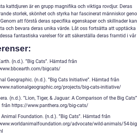
ta kattdjuren är en grupp magnifika och viktiga rovdjur. Deras
ande storlek, skönhet och styrka har fascinerat människor gen
. Genom att förstå deras specifika egenskaper och skillnader kan
ta och bevara deras unika värde. Låt oss fortsätta att upptäcka
essa fantastiska varelser för att säkerställa deras framtid i vår 
erenser:
rth. (n.d.). ”Big Cats”. Hämtad från
/www.bbcearth.com/bigcats/
al Geographic. (n.d.). ”Big Cats Initiative”. Hämtad från
/www.nationalgeographic.org/projects/big-cats-initiative/
ra. (n.d.). ”Lion, Tiger, & Jaguar: A Comparison of the Big Cats”
från https://www.panthera.org/big-cats/
 Animal Foundation. (n.d.). ”Big Cats”. Hämtad från
/www.worldanimalfoundation.org/advocate/wild-animals/54-big
ml