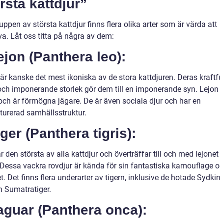
rsta kattdjur”
ppen av största kattdjur finns flera olika arter som är värda att
a. Låt oss titta på några av dem:
ejon (Panthera leo):
är kanske det mest ikoniska av de stora kattdjuren. Deras kraftf
ch imponerande storlek gör dem till en imponerande syn. Lejon l
 och är förmögna jägare. De är även sociala djur och har en
kturerad samhällsstruktur.
iger (Panthera tigris):
r den största av alla kattdjur och överträffar till och med lejonet 
. Dessa vackra rovdjur är kända för sin fantastiska kamouflage o
. Det finns flera underarter av tigern, inklusive de hotade Sydki
h Sumatratiger.
aguar (Panthera onca):