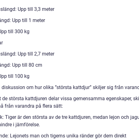
längd: Upp till 3,3 meter
ngd: Upp till 1 meter
Upp till 300 kg
ar
längd: Upp till 2,7 meter
ngd: Upp till 80 cm
Upp till 100 kg
diskussion om hur olika ”största kattdjur” skiljer sig från varan
tt de största kattdjuren delar vissa gemensamma egenskaper, ski
å från varandra på flera sätt:
k: Tiger är den största av de tre kattdjuren, medan lejon och jag
indre i jämförelse.
nde: Lejonets man och tigerns unika ränder gör dem direkt