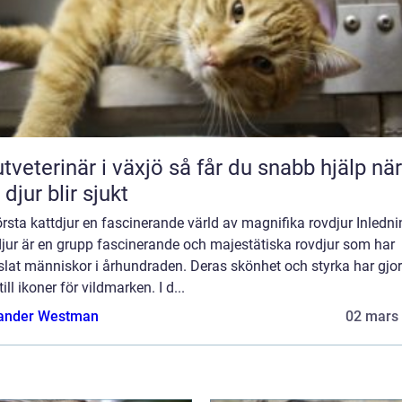
erinär i växjö så får du snabb hjälp när
 djur blir sjukt
rsta kattdjur en fascinerande värld av magnifika rovdjur Inledni
djur är en grupp fascinerande och majestätiska rovdjur som har
lat människor i århundraden. Deras skönhet och styrka har gjor
ill ikoner för vildmarken. I d...
ander Westman
02 mars