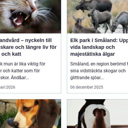
andvård – nyckeln till
Elk park i Småland: Up
riskare och längre liv för
vida landskap och
 och katt
majestätiska älgar
sk mun är lika viktig för
Småland, en region berömd 
 och katter som för
sina vidsträckta skogar och
kor. Änd&ar...
glittrande sjöar...
uari 2026
06 december 2025