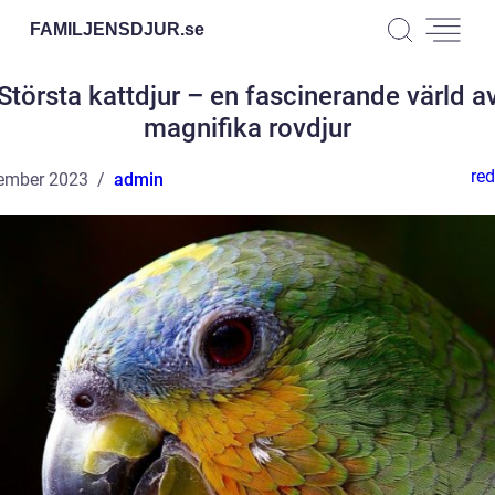
FAMILJENSDJUR.
se
Största kattdjur – en fascinerande värld a
magnifika rovdjur
red
ember 2023
admin