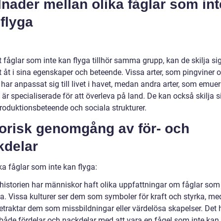
lnader mellan olika fåglar som int
flyga
t fåglar som inte kan flyga tillhör samma grupp, kan de skilja si
 åt i sina egenskaper och beteende. Vissa arter, som pingviner 
, har anpassat sig till livet i havet, medan andra arter, som emue
, är specialiserade för att överleva på land. De kan också skilja si
produktionsbeteende och sociala strukturer.
torisk genomgång av för- och
kdelar
ka fåglar som inte kan flyga:
istorien har människor haft olika uppfattningar om fåglar som 
ga. Vissa kulturer ser dem som symboler för kraft och styrka, m
etraktar dem som missbildningar eller värdelösa skapelser. Det 
 både fördelar och nackdelar med att vara en fågel som inte kan 