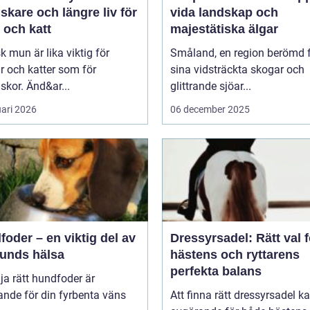
riskare och längre liv för
vida landskap och
 och katt
majestätiska älgar
sk mun är lika viktig för
Småland, en region berömd 
 och katter som för
sina vidsträckta skogar och
kor. Änd&ar...
glittrande sjöar...
uari 2026
06 december 2025
oder – en viktig del av
Dressyrsadel: Rätt val f
hunds hälsa
hästens och ryttarens
perfekta balans
lja rätt hundfoder är
nde för din fyrbenta väns
Att finna rätt dressyrsadel k