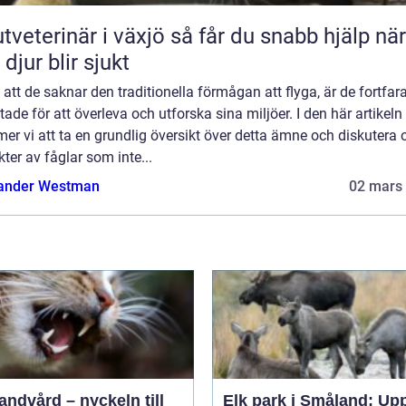
erinär i växjö så får du snabb hjälp när
 djur blir sjukt
 att de saknar den traditionella förmågan att flyga, är de fortfa
tade för att överleva och utforska sina miljöer. I den här artikeln
r vi att ta en grundlig översikt över detta ämne och diskutera o
ter av fåglar som inte...
ander Westman
02 mars
andvård – nyckeln till
Elk park i Småland: Up