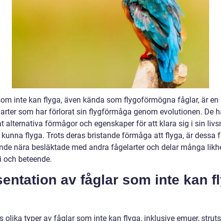
som inte kan flyga, även kända som flygoförmögna fåglar, är en
larter som har förlorat sin flygförmåga genom evolutionen. De h
t alternativa förmågor och egenskaper för att klara sig i sin livs
 kunna flyga. Trots deras bristande förmåga att flyga, är dessa 
ande nära besläktade med andra fågelarter och delar många likhet
 och beteende.
entation av fåglar som inte kan f
s olika typer av fåglar som inte kan flyga, inklusive emuer, struts