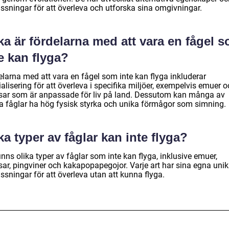
ssningar för att överleva och utforska sina omgivningar.
ka är fördelarna med att vara en fågel 
e kan flyga?
elarna med att vara en fågel som inte kan flyga inkluderar
alisering för att överleva i specifika miljöer, exempelvis emuer 
tsar som är anpassade för liv på land. Dessutom kan många av
a fåglar ha hög fysisk styrka och unika förmågor som simning.
ka typer av fåglar kan inte flyga?
inns olika typer av fåglar som inte kan flyga, inklusive emuer,
tsar, pingviner och kakapopapegojor. Varje art har sina egna uni
sningar för att överleva utan att kunna flyga.