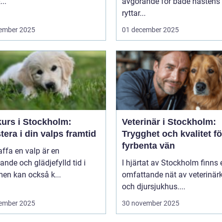
..
avgörande för både hästens
ryttar...
ember 2025
01 december 2025
kurs i Stockholm:
Veterinär i Stockholm:
tera i din valps framtid
Trygghet och kvalitet fö
fyrbenta vän
affa en valp är en
nde och glädjefylld tid i
I hjärtat av Stockholm finns 
 men kan också k...
omfattande nät av veterinärk
och djursjukhus....
ember 2025
30 november 2025