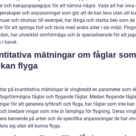
er och kakapopapegojor, för att nämna några. Varje art har sina
genskaper och anpassningar som gör att de kan leva utan att k
muer och strutsar, till exempel, har långa och starka ben som de
 för att springa fort och tävla med andra arter i sin miljö. Pingv
idan, har utvecklat simförmåga och är specialiserade för att jag
 i havet.
ntitativa mätningar om fåglar so
 kan flyga
ittar på kvantitativa mätningar är vingbredd en parameter som ski
flygoförmögna fåglar och flygande fåglar. Medan flygande fågla
ngar för att generera lyftkraft och flyga, har fåglar som inte kan
 och bredare vingar som inte är lämpliga för flygning. Deras vin
iera beroende på arten och de specifika anpassningar de har utv
klara sig utan att kunna flyga.