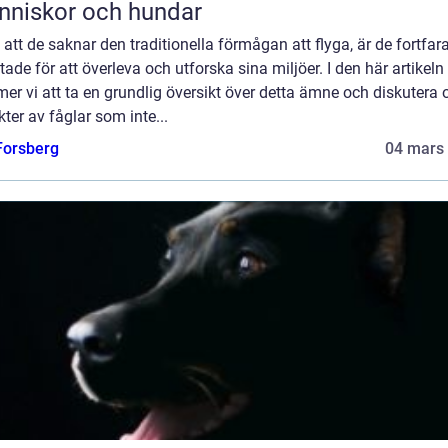
niskor och hundar
 att de saknar den traditionella förmågan att flyga, är de fortfa
tade för att överleva och utforska sina miljöer. I den här artikeln
r vi att ta en grundlig översikt över detta ämne och diskutera o
ter av fåglar som inte...
 Forsberg
04 mars