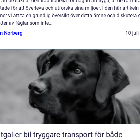
 att de saknar den traditionella förmågan att flyga, är de fortfa
tade för att överleva och utforska sina miljöer. I den här artikeln
r vi att ta en grundlig översikt över detta ämne och diskutera o
ter av fåglar som inte...
n Norberg
10 jul
 bil tryggare transport för både