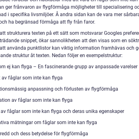
n ger frånvaron av flygförmåga möjligheter till specialisering o
ad i specifika livsmiljöer. Å andra sidan kan de vara mer sårbar
och ha begränsad förmåga att fly från faror.
tt strukturera texten på ett sätt som motsvarar Googles prefere
trädande snippet, ökar sannolikheten att den visas som en söktr
tt använda punktlistor kan viktig information framhävas och g
ande struktur åt texten. Nedan följer en exempelstruktur:
om ej kan flyga – En fascinerande grupp av anpassade varelser
 av fåglar som inte kan flyga
tionsmässig anpassning och förlusten av flygförmåga
ation av fåglar som inte kan flyga
 av fåglar som inte kan flyga och deras unika egenskaper
ativa mätningar om fåglar som inte kan flyga
redd och dess betydelse för flygförmåga