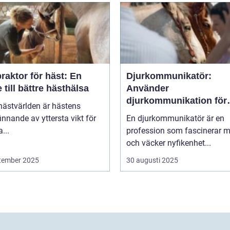
raktor för häst: En
Djurkommunikatör:
 till bättre hästhälsa
Använder
djurkommunikation för
hästvärlden är hästens
behandling av djur
innande av yttersta vikt för
En djurkommunikatör är en
...
profession som fascinerar 
och väcker nyfikenhet...
tember 2025
30 augusti 2025