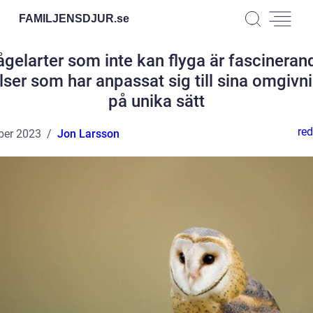
FAMILJENSDJUR.
se
ågelarter som inte kan flyga är fascineran
lser som har anpassat sig till sina omgivn
på unika sätt
red
ber 2023
Jon Larsson