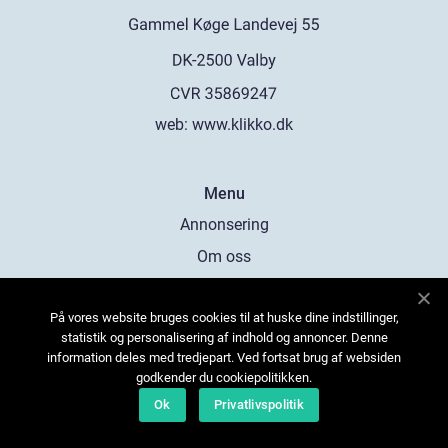
web:
www.klikko.dk
Menu
Annonsering
Om oss
Cookies
På vores website bruges cookies til at huske dine indstillinger,
Kontakta oss
statistik og personalisering af indhold og annoncer. Denne
Sitemap
information deles med tredjepart. Ved fortsat brug af websiden
godkender du cookiepolitikken.
Ok
Privatlivspolitik